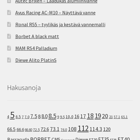
Autec Brixen – Laadukas alumiinivanne
Avus Racing AC-M10 – Näyttävä vanne
Ronal R55 – tyylikäs ja kestävä vannemalli
Borbet A black matt
MAM RS4 Palladium
Diewe Alito PlatinS
Hakusanoja
5
8.5
18
19
20
7.5
8.0
17
8
16
10,0
4
6.5
7
7.0
9
9.5
21
57.1
65.1
112
73.1
108
114.3
72.6
120
66.5
66.6
72.5
66.60
76.0
ET40
BORBET
ET35
Barracuda
CMS
Diewe
ET30