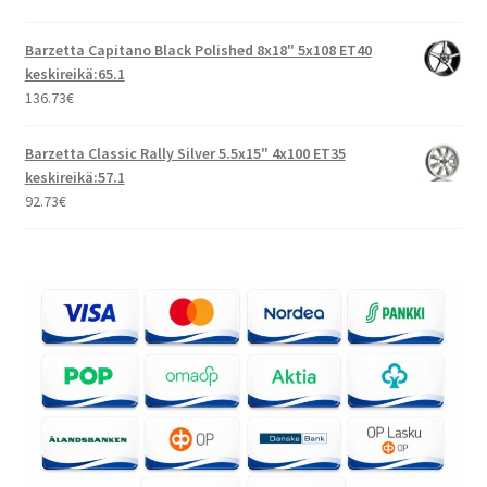
Barzetta Capitano Black Polished 8x18" 5x108 ET40
keskireikä:65.1
136.73
€
Barzetta Classic Rally Silver 5.5x15" 4x100 ET35
keskireikä:57.1
92.73
€