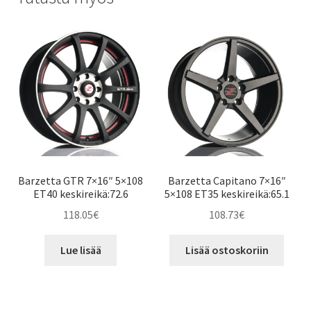
Barzetta GTR 7×16″ 5×108
Barzetta Capitano 7×16″
ET40 keskireikä:72.6
5×108 ET35 keskireikä:65.1
118.05
€
108.73
€
Lue lisää
Lisää ostoskoriin