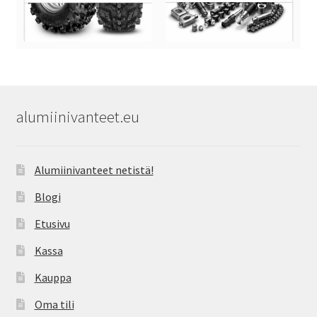
alumiinivanteet.eu
Alumiinivanteet netistä!
Blogi
Etusivu
Kassa
Kauppa
Oma tili