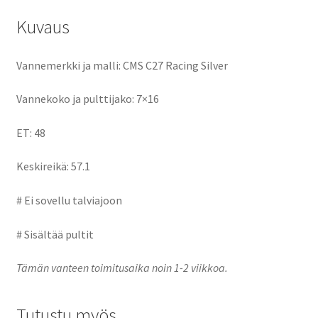
k
n
Kuvaus
Vannemerkki ja malli: CMS C27 Racing Silver
Vannekoko ja pulttijako: 7×16
ET: 48
Keskireikä: 57.1
# Ei sovellu talviajoon
# Sisältää pultit
Tämän vanteen toimitusaika noin 1-2 viikkoa.
Tutustu myös