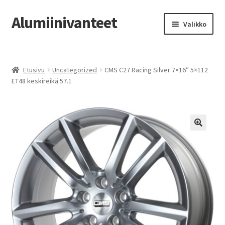
Alumiinivanteet
Siirry
Siirry
Valikko
navigointiin
sisältöön
Etusivu
Etusivu
Uncategorized
CMS C27 Racing Silver 7×16″ 5×112
Kauppa
ET48 keskireikä:57.1
Oma tili
Tilausohjeet
Vanteiden osto-opas
Auton renkaat
Yhteystiedot