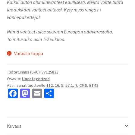
Kaikki auton alumiinivanteet edullisesti. Meiltä voitte tilata
laadukkaat vanteet autoosi. Kysy myös rengas +
vannepaketteja!
Nämä vanteet tulee suoraan Euroopan päävarastolta.
Toimitusaika noin 1-2 viikkoa.
Varasto loppu
Tuotetunnus (SKU):
vv125823
Osasto:
Uncategorized
Avainsanat tuotteelle
112
,
16
,
5
,
57.1
,
7
,
CMS
,
ET48
Fa
M
E
S
ce
as
m
h
b
to
ai
ar
o
d
l
e
Kuvaus
o
o