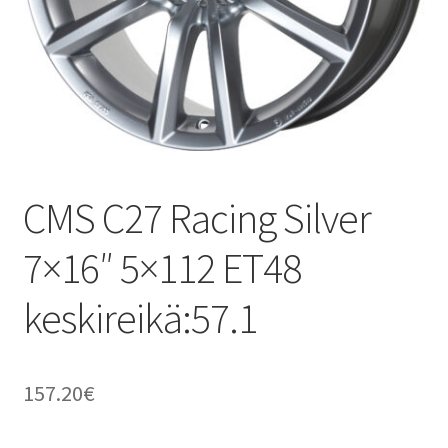
CMS C27 Racing Silver
7×16″ 5×112 ET48
keskireikä:57.1
157.20
€