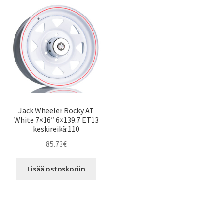
Jack Wheeler Rocky AT
White 7×16″ 6×139.7 ET13
keskireikä:110
85.73
€
Lisää ostoskoriin