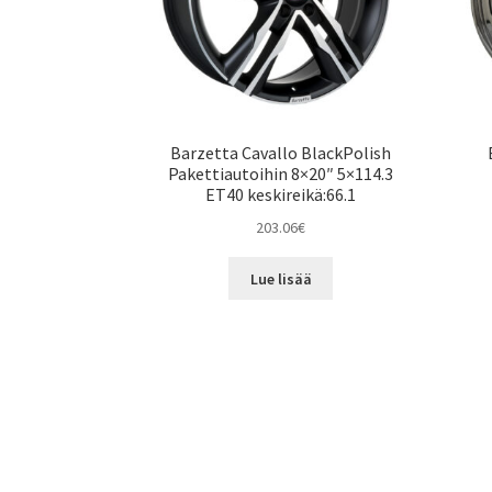
Barzetta Cavallo BlackPolish
Pakettiautoihin 8×20″ 5×114.3
ET40 keskireikä:66.1
203.06
€
Lue lisää