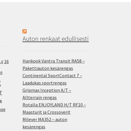
Auton renkaat edullisesti
Hankook Vantra Transit RA58 –
16
,0
Pakettiauton kesärengas
.6
Continental SportContact 7 –
2
Laadukas sportrengas
Gripmax Inception A/T –
T
Allterrain rengas
38
Rotalla ENJOYLAND H/T RF10 –
AM
Maasturit ja Crossoverit
Milever MA352 – auton
kesärengas