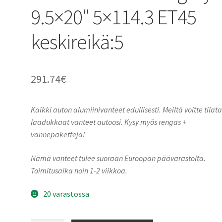
9.5×20″ 5×114.3 ET45
keskireikä:5
291.74
€
Kaikki auton alumiinivanteet edullisesti. Meiltä voitte tilat
laadukkaat vanteet autoosi. Kysy myös rengas +
vannepaketteja!
Nämä vanteet tulee suoraan Euroopan päävarastolta.
Toimitusaika noin 1-2 viikkoa.
20 varastossa