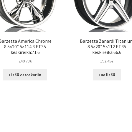
Barzetta America Chrome
Barzetta Zanardi Titaniu
8.5×20″ 5×114.3 ET35
8.5×20″ 5×112 ET35
keskireikä:71.6
keskireikä:66.6
240.73
€
192.45
€
Lisää ostoskoriin
Lue lisää