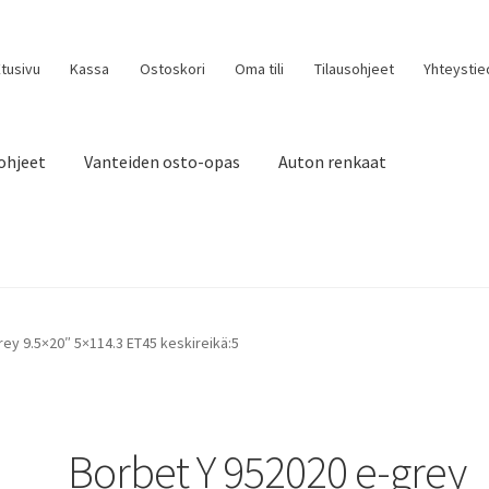
tusivu
Kassa
Ostoskori
Oma tili
Tilausohjeet
Yhteystie
ohjeet
Vanteiden osto-opas
Auton renkaat
ey 9.5×20″ 5×114.3 ET45 keskireikä:5
Borbet Y 952020 e-grey