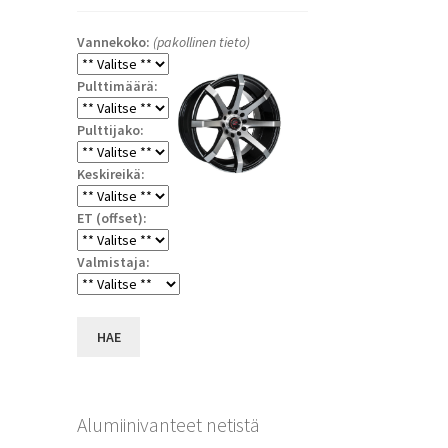
Vannekoko:
(pakollinen tieto)
Pulttimäärä:
Pulttijako:
Keskireikä:
ET (offset):
a
Valmistaja:
HAE
Alumiinivanteet netistä