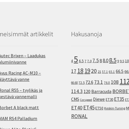
meisimmät artikkelit
Hakusanoja
Autec Brixen – Laadukas
5
8.5
7.5
8.0
8
10
4
6.5
7
7.0
9
9.5
alumiinivanne
18
19
20
17
66.5
66
21
57.1
65.1
Avus Racing AC-M10 –
Näyttävä vanne
11
73.1
108
72.6
72.5
66.60
76.0
Ronal R55 – tyylikäs ja
114.3
BORBE
120
Barracuda
kestävä vannemalli
ET35
CMS
Diewe
ET30
ET
Corspeed
ET45
ET40
Borbet A black matt
M
ET50
Keskin-Tuning
RONAL
MAM RS4 Palladium