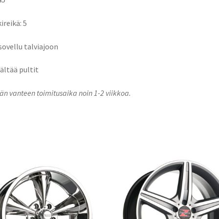
ireikä: 5
 sovellu talviajoon
sältää pultit
n vanteen toimitusaika noin 1-2 viikkoa.