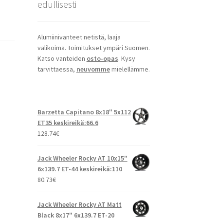
edullisesti
Alumiinivanteet netistä, laaja
valikoima. Toimitukset ympäri Suomen.
Katso vanteiden
osto-opas
. Kysy
tarvittaessa,
neuvomme
mielellämme.
Barzetta Capitano 8x18" 5x112
ET35 keskireikä:66.6
128.74
€
Jack Wheeler Rocky AT 10x15"
6x139.7 ET-44 keskireikä:110
80.73
€
Jack Wheeler Rocky AT Matt
Black 8x17" 6x139.7 ET-20