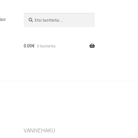
Etsi:
Haku
dot
0.00
€
0 tuotetta
VANNEHAKU