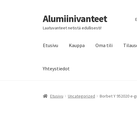
Alumiinivanteet
Siirry
Siirry
E
navigointiin
sisältöön
Laatuvanteet netistä edullisesti!
Etusivu
Kauppa
Oma tili
Tilaus
Yhteystiedot
Etusivu
Uncategorized
Borbet Y 952020 e-gr