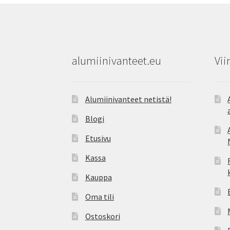
alumiinivanteet.eu
Vii
Alumiinivanteet netistä!
Blogi
Etusivu
Kassa
Kauppa
Oma tili
Ostoskori