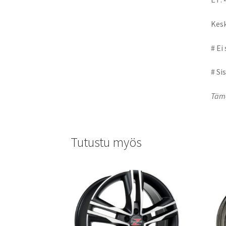
Kesk
# Ei
# Si
Tämä
Tutustu myös