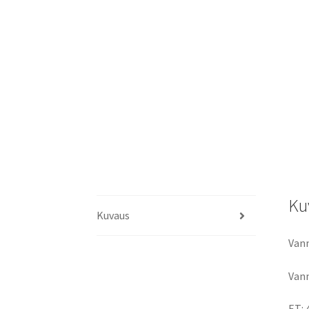
Ku
Kuvaus
Vann
Vann
ET: 