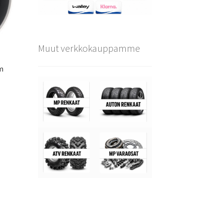
Muut verkkokauppamme
m