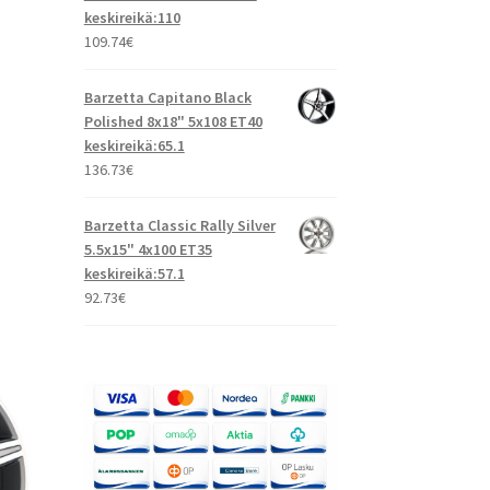
keskireikä:110
109.74
€
Barzetta Capitano Black
Polished 8x18" 5x108 ET40
keskireikä:65.1
136.73
€
Barzetta Classic Rally Silver
5.5x15" 4x100 ET35
keskireikä:57.1
92.73
€