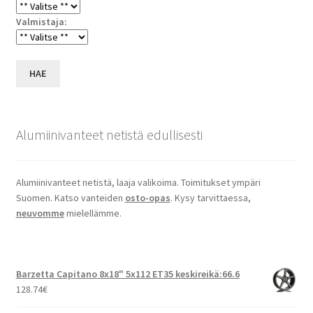
Valmistaja:
HAE
Alumiinivanteet netistä edullisesti
Alumiinivanteet netistä, laaja valikoima. Toimitukset ympäri
Suomen. Katso vanteiden
osto-opas
. Kysy tarvittaessa,
neuvomme
mielellämme.
Barzetta Capitano 8x18" 5x112 ET35 keskireikä:66.6
128.74
€