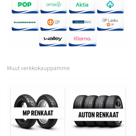
Muut verkkokauppamme