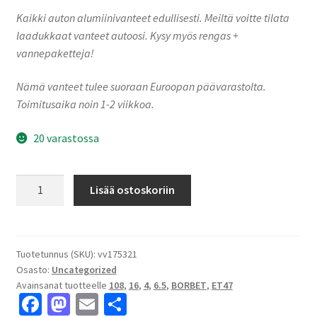
Kaikki auton alumiinivanteet edullisesti. Meiltä voitte tilata
laadukkaat vanteet autoosi. Kysy myös rengas +
vannepaketteja!
Nämä vanteet tulee suoraan Euroopan päävarastolta.
Toimitusaika noin 1-2 viikkoa.
20 varastossa
Borbet
Lisää ostoskoriin
N
65632
black
glossy
Tuotetunnus (SKU):
vv175321
Osasto:
Uncategorized
6.5x16"
Avainsanat tuotteelle
108
,
16
,
4
,
6.5
,
BORBET
,
ET47
4x108
Fa
M
E
S
ET47