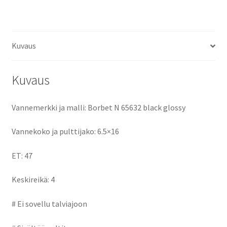
ce
as
m
h
keskireikä:4
määrä
b
to
ai
ar
o
d
l
e
Kuvaus
o
o
k
n
Kuvaus
Vannemerkki ja malli: Borbet N 65632 black glossy
Vannekoko ja pulttijako: 6.5×16
ET: 47
Keskireikä: 4
# Ei sovellu talviajoon