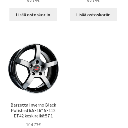
88.74
€
88.74
€
Lisää ostoskoriin
Lisää ostoskoriin
Barzetta Inverno Black
Polished 6.5×16″ 5×112
ET42 keskireikä:57.1
104.73
€