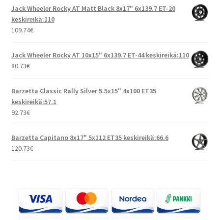
Jack Wheeler Rocky AT Matt Black 8x17" 6x139.7 ET-20
keskireikä:110
109.74
€
Jack Wheeler Rocky AT 10x15" 6x139.7 ET-44 keskireikä:110
80.73
€
Barzetta Classic Rally Silver 5.5x15" 4x100 ET35
keskireikä:57.1
92.73
€
Barzetta Capitano 8x17" 5x112 ET35 keskireikä:66.6
120.73
€