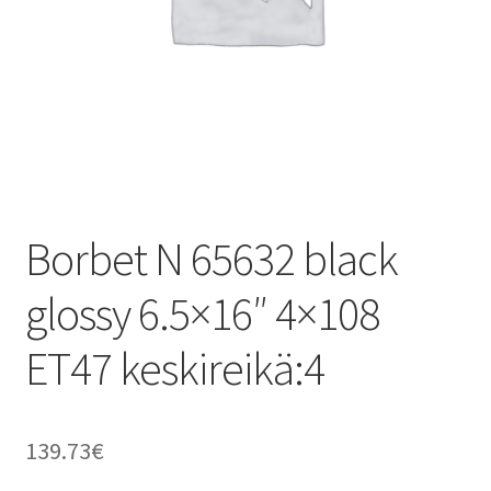
Borbet N 65632 black
glossy 6.5×16″ 4×108
ET47 keskireikä:4
139.73
€