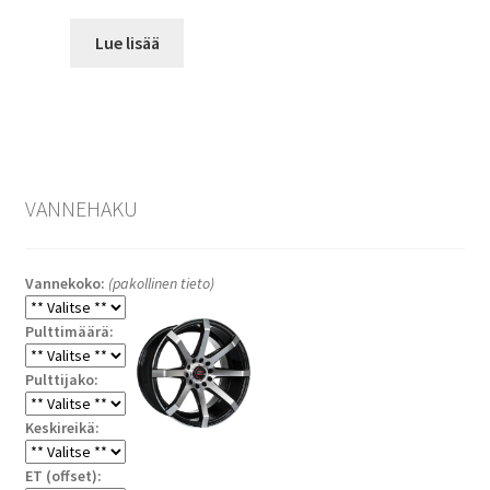
Lue lisää
VANNEHAKU
Vannekoko:
(pakollinen tieto)
Pulttimäärä:
Pulttijako:
Keskireikä:
ET (offset):