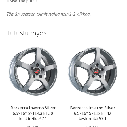
# Sisältää pultit
Tämän vanteen toimitusaika noin 1-2 viikkoa.
Tutustu myös
Barzetta Inverno Silver
Barzetta Inverno Silver
6.5×16″ 5×114.3 ET50
6.5×16″ 5×112 ET42
keskireikä:67.1
keskireikä:57.1