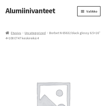
Alumiinivanteet
Siirry
Siirry
Valikko
navigointiin
sisältöön
Etusivu
Etusivu
Uncategorized
Borbet N 65632 black glossy 6.5×16″
Kauppa
4×108 ET47 keskireikä:4
Oma tili
Tilausohjeet
Vanteiden osto-opas
Auton renkaat
Yhteystiedot