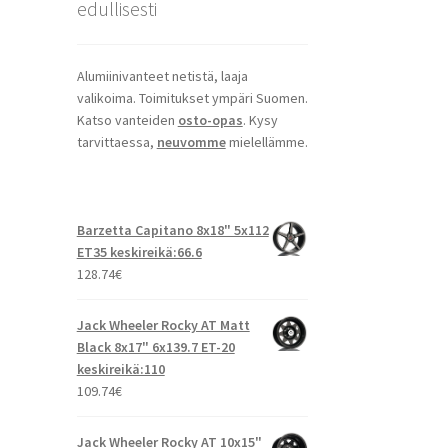
edullisesti
Alumiinivanteet netistä, laaja
valikoima. Toimitukset ympäri Suomen.
Katso vanteiden
osto-opas
. Kysy
tarvittaessa,
neuvomme
mielellämme.
Barzetta Capitano 8x18" 5x112
ET35 keskireikä:66.6
128.74
€
Jack Wheeler Rocky AT Matt
Black 8x17" 6x139.7 ET-20
keskireikä:110
109.74
€
Jack Wheeler Rocky AT 10x15"