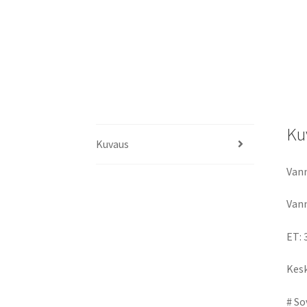
Ku
Kuvaus
Vann
Vann
ET: 
Kesk
# So