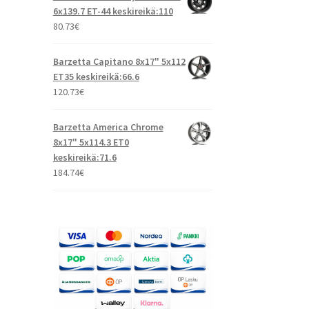
6x139.7 ET-44 keskireikä:110
80.73
€
Barzetta Capitano 8x17" 5x112
ET35 keskireikä:66.6
120.73
€
Barzetta America Chrome
8x17" 5x114.3 ET0
keskireikä:71.6
184.74
€