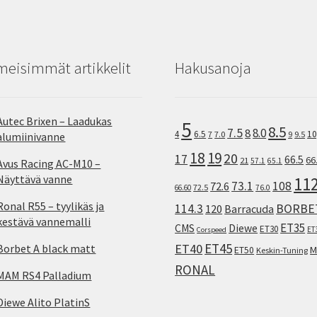
meisimmät artikkelit
Hakusanoja
Autec Brixen – Laadukas
5
8.5
7.5
8.0
8
10
4
6.5
7
7.0
9
9.5
alumiinivanne
18
19
20
17
66.5
66
21
57.1
65.1
Avus Racing AC-M10 –
Näyttävä vanne
11
73.1
108
72.6
72.5
66.60
76.0
Ronal R55 – tyylikäs ja
114.3
BORBE
120
Barracuda
kestävä vannemalli
ET35
CMS
Diewe
ET30
ET
Corspeed
ET45
ET40
Borbet A black matt
M
ET50
Keskin-Tuning
RONAL
MAM RS4 Palladium
Diewe Alito PlatinS