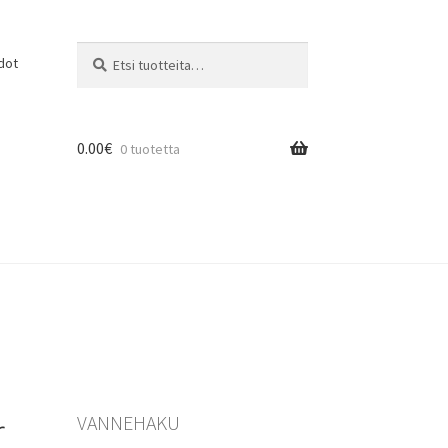
Etsi:
Haku
dot
0.00
€
0 tuotetta
r
VANNEHAKU