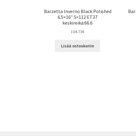
Barzetta Inverno Black Polished
Bar
6.5×16″ 5×112 ET37
keskireikä:66.6
104.73
€
Lisää ostoskoriin