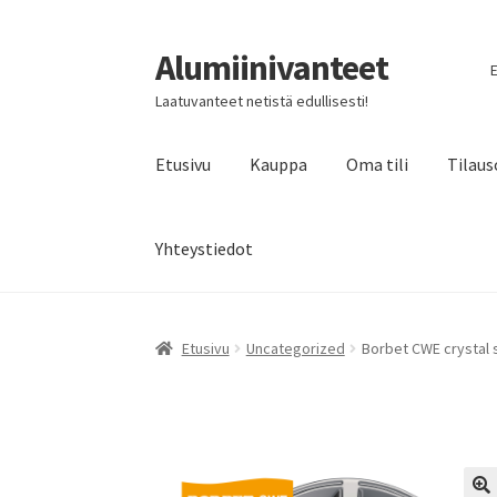
Alumiinivanteet
Siirry
Siirry
E
navigointiin
sisältöön
Laatuvanteet netistä edullisesti!
Etusivu
Kauppa
Oma tili
Tilaus
Yhteystiedot
Etusivu
Uncategorized
Borbet CWE crystal s