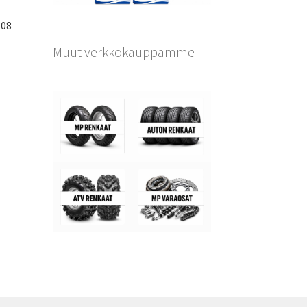
108
Muut verkkokauppamme