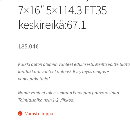
7×16″ 5×114.3 ET35
keskireikä:67.1
185.04
€
Kaikki auton alumiinivanteet edullisesti. Meiltä voitte tilat
laadukkaat vanteet autoosi. Kysy myös rengas +
vannepaketteja!
Nämä vanteet tulee suoraan Euroopan päävarastolta.
Toimitusaika noin 1-2 viikkoa.
Varasto loppu