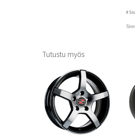
# Si
Tämä
Tutustu myös