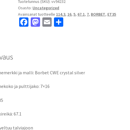
Tuotetunnus (SKU):
vv94232
Osasto:
Uncategorized
Avainsanat tuotteelle
114.3
,
16
,
5
,
67.1
,
7
,
BORBET
,
ET35
Fa
M
E
S
ce
as
m
h
b
to
ai
ar
o
d
l
e
vaus
o
o
k
n
emerkki ja malli: Borbet CWE crystal silver
ekoko ja pulttijako: 7×16
35
ireikä: 67.1
veltuu talviajoon