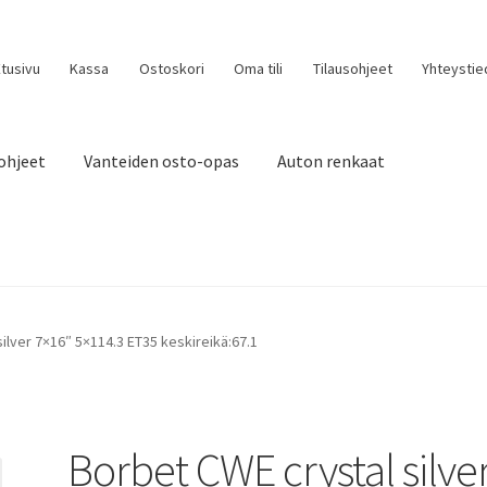
tusivu
Kassa
Ostoskori
Oma tili
Tilausohjeet
Yhteystie
ohjeet
Vanteiden osto-opas
Auton renkaat
ilver 7×16″ 5×114.3 ET35 keskireikä:67.1
Borbet CWE crystal silve