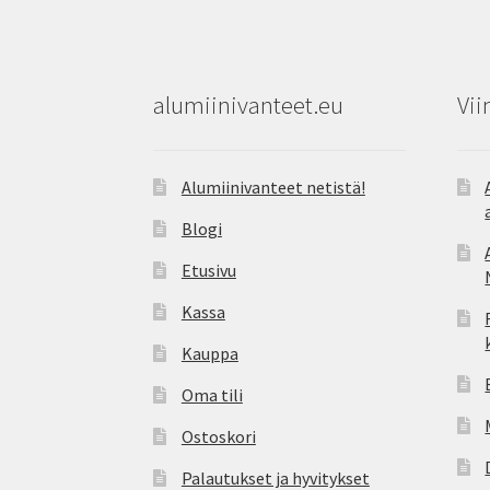
alumiinivanteet.eu
Vii
Alumiinivanteet netistä!
Blogi
Etusivu
Kassa
Kauppa
Oma tili
Ostoskori
Palautukset ja hyvitykset