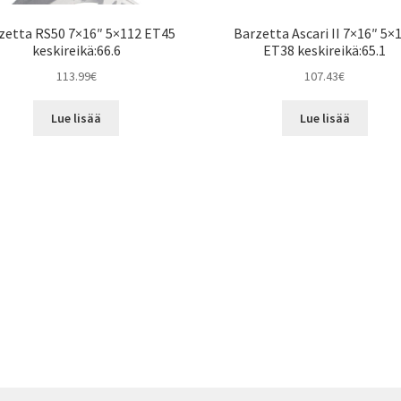
zetta RS50 7×16″ 5×112 ET45
Barzetta Ascari II 7×16″ 5×
keskireikä:66.6
ET38 keskireikä:65.1
113.99
€
107.43
€
Lue lisää
Lue lisää