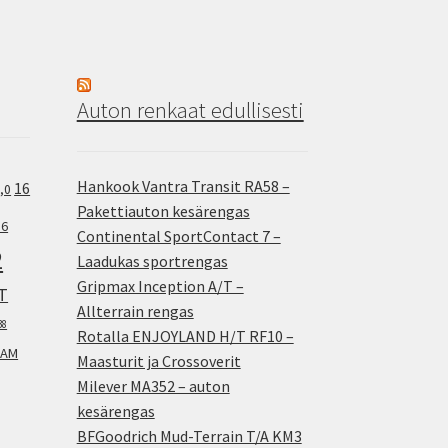
Auton renkaat edullisesti
Hankook Vantra Transit RA58 –
16
,0
Pakettiauton kesärengas
.6
Continental SportContact 7 –
2
Laadukas sportrengas
Gripmax Inception A/T –
T
Allterrain rengas
38
Rotalla ENJOYLAND H/T RF10 –
AM
Maasturit ja Crossoverit
Milever MA352 – auton
kesärengas
BFGoodrich Mud-Terrain T/A KM3