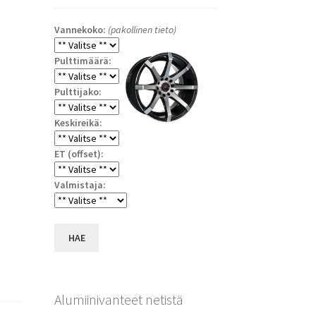
Vannekoko:
(pakollinen tieto)
Pulttimäärä:
Pulttijako:
Keskireikä:
ET (offset):
a
Valmistaja:
HAE
Alumiinivanteet netistä