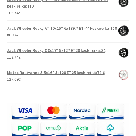
keskireikä:110
109.74
€
Jack Wheeler Rocky AT 10x15" 6x139.7 ET-44 keskireikä:110
80.73
€
Jack Wheeler Rocky 8 8x17" 5x127 ET20 keskireikä:84
112.74
€
Motec Rallivanne 5.5x16" 5x120 ET25 keskireikä:72.6
127.09
€