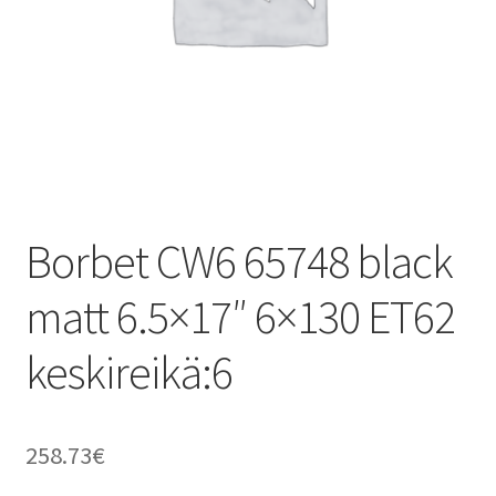
Borbet CW6 65748 black
matt 6.5×17″ 6×130 ET62
keskireikä:6
258.73
€