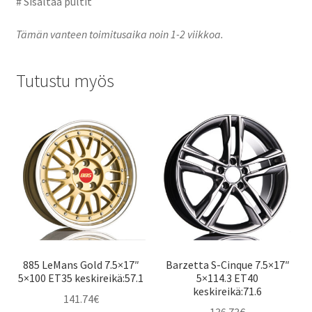
# Sisältää pultit
Tämän vanteen toimitusaika noin 1-2 viikkoa.
Tutustu myös
885 LeMans Gold 7.5×17″
Barzetta S-Cinque 7.5×17″
5×100 ET35 keskireikä:57.1
5×114.3 ET40
keskireikä:71.6
141.74
€