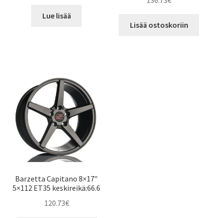
136.73
€
Lue lisää
Lisää ostoskoriin
Barzetta Capitano 8×17″
5×112 ET35 keskireikä:66.6
120.73
€