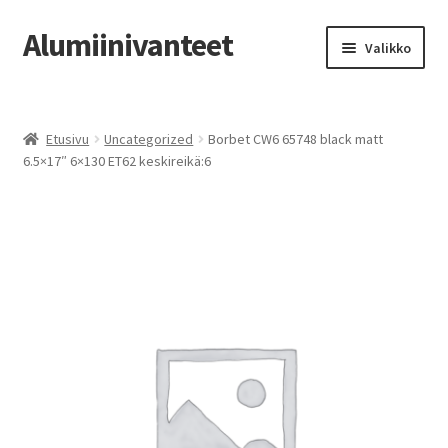
Alumiinivanteet
Siirry
Siirry
Valikko
navigointiin
sisältöön
Etusivu
Etusivu
Uncategorized
Borbet CW6 65748 black matt
Kauppa
6.5×17″ 6×130 ET62 keskireikä:6
Oma tili
Tilausohjeet
Vanteiden osto-opas
Auton renkaat
Yhteystiedot