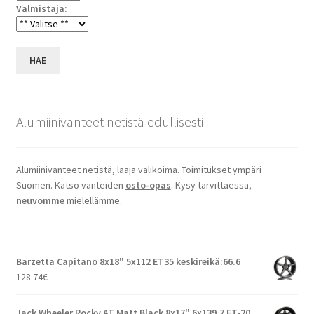
Valmistaja:
HAE
Alumiinivanteet netistä edullisesti
Alumiinivanteet netistä, laaja valikoima. Toimitukset ympäri
Suomen. Katso vanteiden
osto-opas
. Kysy tarvittaessa,
neuvomme
mielellämme.
Barzetta Capitano 8x18" 5x112 ET35 keskireikä:66.6
128.74
€
Jack Wheeler Rocky AT Matt Black 8x17" 6x139.7 ET-20