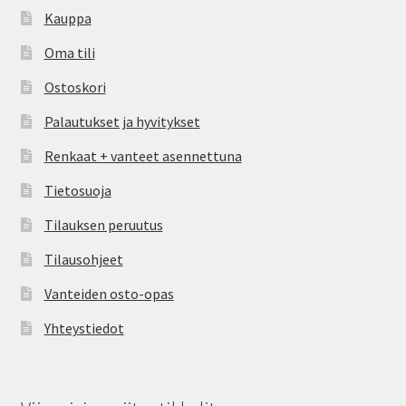
Kauppa
Oma tili
Ostoskori
Palautukset ja hyvitykset
Renkaat + vanteet asennettuna
Tietosuoja
Tilauksen peruutus
Tilausohjeet
Vanteiden osto-opas
Yhteystiedot