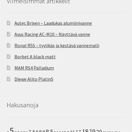
Viimeisimmät artikkelit
Autec Brixen – Laadukas alumiinivanne
Avus Racing AC-M10 – Näyttävä vanne
Ronal R55 – tyylikäs ja kestävä vannemalli
Borbet A black matt
MAM RS4 Palladium
Diewe Alito PlatinS
Hakusanoja
5
8.5
18
19
20