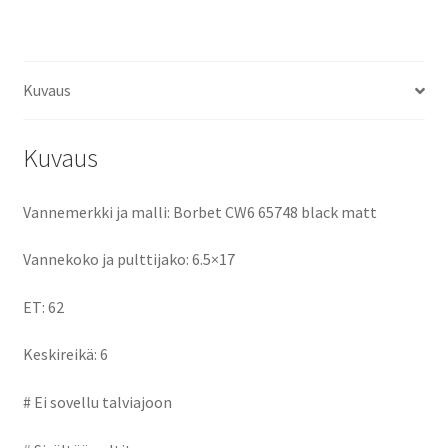
ce
as
m
h
keskireikä:6
määrä
b
to
ai
ar
o
d
l
e
Kuvaus
o
o
k
n
Kuvaus
Vannemerkki ja malli: Borbet CW6 65748 black matt
Vannekoko ja pulttijako: 6.5×17
ET: 62
Keskireikä: 6
# Ei sovellu talviajoon