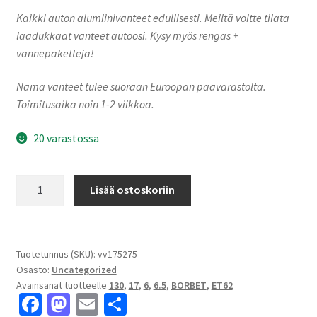
Kaikki auton alumiinivanteet edullisesti. Meiltä voitte tilata
laadukkaat vanteet autoosi. Kysy myös rengas +
vannepaketteja!
Nämä vanteet tulee suoraan Euroopan päävarastolta.
Toimitusaika noin 1-2 viikkoa.
20 varastossa
Borbet
Lisää ostoskoriin
CW6
65748
black
matt
Tuotetunnus (SKU):
vv175275
Osasto:
Uncategorized
6.5x17"
Avainsanat tuotteelle
130
,
17
,
6
,
6.5
,
BORBET
,
ET62
6x130
Fa
M
E
S
ET62