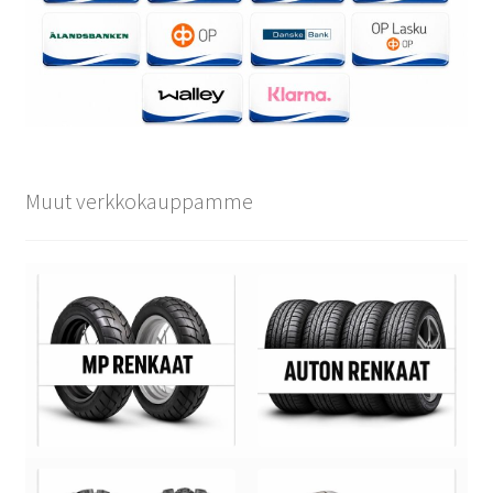
Muut verkkokauppamme