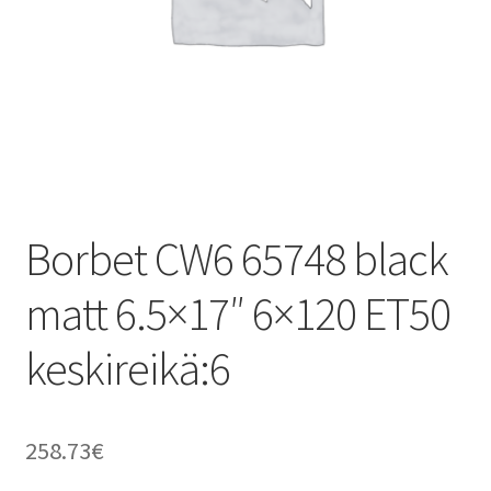
Borbet CW6 65748 black
matt 6.5×17″ 6×120 ET50
keskireikä:6
258.73
€