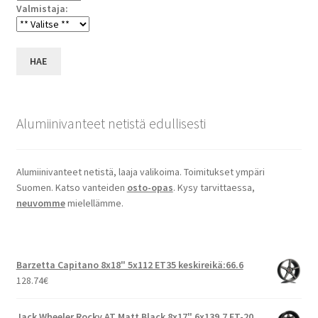
Valmistaja:
HAE
Alumiinivanteet netistä edullisesti
Alumiinivanteet netistä, laaja valikoima. Toimitukset ympäri
Suomen. Katso vanteiden
osto-opas
. Kysy tarvittaessa,
neuvomme
mielellämme.
Barzetta Capitano 8x18" 5x112 ET35 keskireikä:66.6
128.74
€
Jack Wheeler Rocky AT Matt Black 8x17" 6x139.7 ET-20