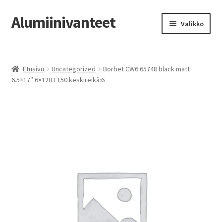
Alumiinivanteet
Siirry
Siirry
Valikko
navigointiin
sisältöön
Etusivu
Etusivu
Uncategorized
Borbet CW6 65748 black matt
Kauppa
6.5×17″ 6×120 ET50 keskireikä:6
Oma tili
Tilausohjeet
Vanteiden osto-opas
Auton renkaat
Yhteystiedot