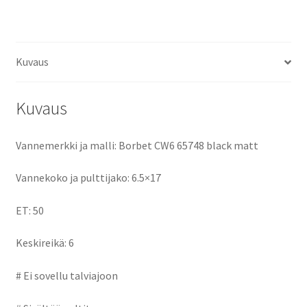
ce
as
m
h
keskireikä:6
määrä
b
to
ai
ar
o
d
l
e
Kuvaus
o
o
k
n
Kuvaus
Vannemerkki ja malli: Borbet CW6 65748 black matt
Vannekoko ja pulttijako: 6.5×17
ET: 50
Keskireikä: 6
# Ei sovellu talviajoon