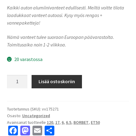
Kaikki auton alumiinivanteet edullisesti. Meiltä voitte tilata
laadukkaat vanteet autoosi. Kysy myös rengas +
vannepaketteja!
Nämä vanteet tulee suoraan Euroopan päävarastolta.
Toimitusaika noin 1-2 viikkoa.
20 varastossa
Borbet
Lisää ostoskoriin
CW6
65748
black
matt
Tuotetunnus (SKU):
vv175271
Osasto:
Uncategorized
6.5x17"
Avainsanat tuotteelle
120
,
17
,
6
,
6.5
,
BORBET
,
ET50
6x120
Fa
M
E
S
ET50