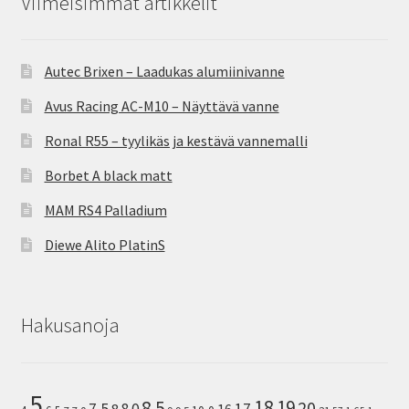
Viimeisimmät artikkelit
Autec Brixen – Laadukas alumiinivanne
Avus Racing AC-M10 – Näyttävä vanne
Ronal R55 – tyylikäs ja kestävä vannemalli
Borbet A black matt
MAM RS4 Palladium
Diewe Alito PlatinS
Hakusanoja
5
8.5
18
19
20