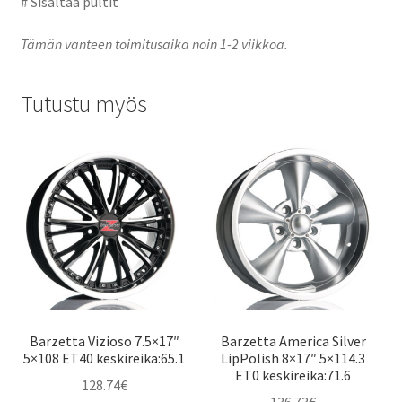
# Sisältää pultit
Tämän vanteen toimitusaika noin 1-2 viikkoa.
Tutustu myös
Barzetta Vizioso 7.5×17″
Barzetta America Silver
5×108 ET40 keskireikä:65.1
LipPolish 8×17″ 5×114.3
ET0 keskireikä:71.6
128.74
€