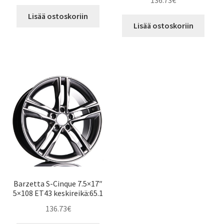
136.73
€
Lisää ostoskoriin
Lisää ostoskoriin
Barzetta S-Cinque 7.5×17″
5×108 ET43 keskireikä:65.1
136.73
€