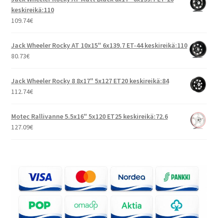
keskireikä:110
109.74
€
Jack Wheeler Rocky AT 10x15" 6x139.7 ET-44 keskireikä:110
80.73
€
Jack Wheeler Rocky 8 8x17" 5x127 ET20 keskireikä:84
112.74
€
Motec Rallivanne 5.5x16" 5x120 ET25 keskireikä:72.6
127.09
€