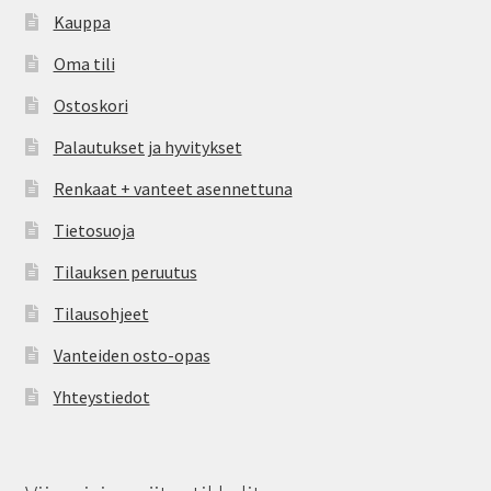
Kauppa
Oma tili
Ostoskori
Palautukset ja hyvitykset
Renkaat + vanteet asennettuna
Tietosuoja
Tilauksen peruutus
Tilausohjeet
Vanteiden osto-opas
Yhteystiedot