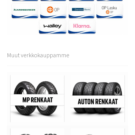
Muut verkkokauppamme