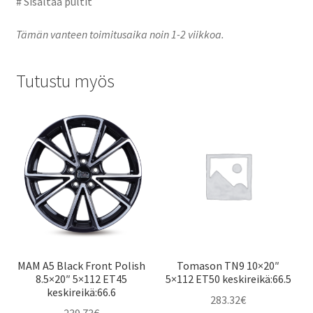
# Sisältää pultit
Tämän vanteen toimitusaika noin 1-2 viikkoa.
Tutustu myös
MAM A5 Black Front Polish
Tomason TN9 10×20″
8.5×20″ 5×112 ET45
5×112 ET50 keskireikä:66.5
keskireikä:66.6
283.32
€