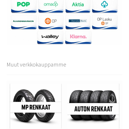
Muut verkkokauppamme