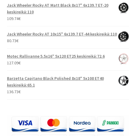
Jack Wheeler Rocky AT Matt Black 8x17" 6x139.7 ET-20
keskireikä:110
109.74
€
Jack Wheeler Rocky AT 10x15" 6x139.7 ET-44 keskireikä:110
80.73
€
Motec Rallivanne 5.5x16" 5x120 ET25 keskireikä:72.6
127.09
€
Barzetta Capitano Black Polished 8x18" 5x108 ET40
keskireikä:65.1
136.73
€