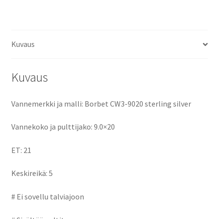
ce
as
m
h
keskireikä:5
määrä
b
to
ai
ar
o
d
l
e
Kuvaus
o
o
k
n
Kuvaus
Vannemerkki ja malli: Borbet CW3-9020 sterling silver
Vannekoko ja pulttijako: 9.0×20
ET: 21
Keskireikä: 5
# Ei sovellu talviajoon