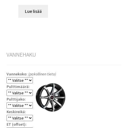
Lue lisää
VANNEHAKU
Vannekoko:
(pakollinen tieto)
Pulttimäärä:
Pulttijako:
Keskireikä:
ET (offset):