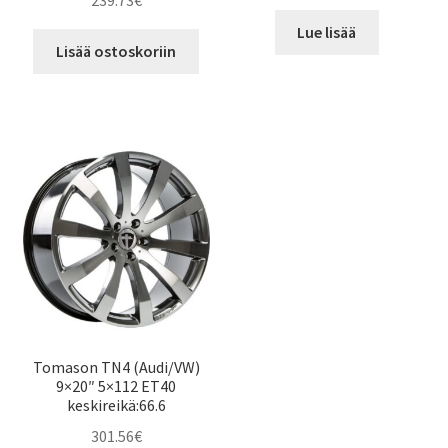
239.73
€
Lue lisää
Lisää ostoskoriin
Tomason TN4 (Audi/VW)
9×20″ 5×112 ET40
keskireikä:66.6
301.56
€