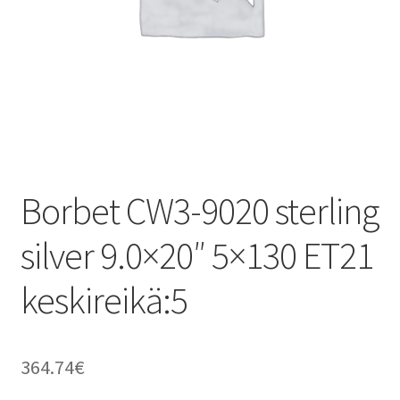
Borbet CW3-9020 sterling
silver 9.0×20″ 5×130 ET21
keskireikä:5
364.74
€