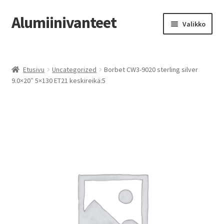
Alumiinivanteet
Siirry
Siirry
Valikko
navigointiin
sisältöön
Etusivu
Etusivu
Uncategorized
Borbet CW3-9020 sterling silver
Kauppa
9.0×20″ 5×130 ET21 keskireikä:5
Oma tili
Tilausohjeet
Vanteiden osto-opas
Auton renkaat
Yhteystiedot