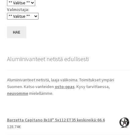
Valmistaja:
HAE
Alumiinivanteet netistä edullisesti
Alumiinivanteet netistä, laaja valikoima. Toimitukset ympäri
Suomen. Katso vanteiden
osto-opas
. Kysy tarvittaessa,
neuvomme
mielellämme.
Barzetta Capitano 8x18" 5x112 ET35 keskireikä:66.6
128.74
€