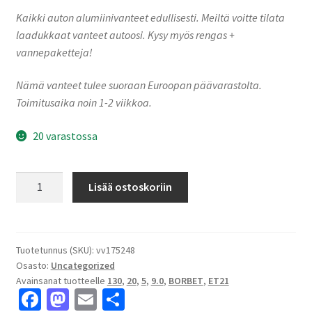
Kaikki auton alumiinivanteet edullisesti. Meiltä voitte tilata
laadukkaat vanteet autoosi. Kysy myös rengas +
vannepaketteja!
Nämä vanteet tulee suoraan Euroopan päävarastolta.
Toimitusaika noin 1-2 viikkoa.
20 varastossa
Borbet
Lisää ostoskoriin
CW3-
9020
sterling
silver
Tuotetunnus (SKU):
vv175248
Osasto:
Uncategorized
9.0x20"
Avainsanat tuotteelle
130
,
20
,
5
,
9.0
,
BORBET
,
ET21
5x130
Fa
M
E
S
ET21