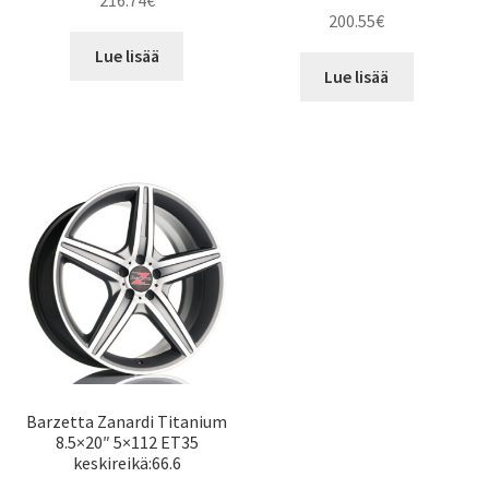
216.74
€
200.55
€
Lue lisää
Lue lisää
Barzetta Zanardi Titanium
8.5×20″ 5×112 ET35
keskireikä:66.6