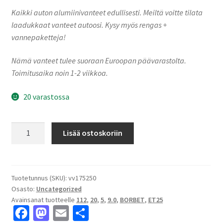
Kaikki auton alumiinivanteet edullisesti. Meiltä voitte tilata
laadukkaat vanteet autoosi. Kysy myös rengas +
vannepaketteja!
Nämä vanteet tulee suoraan Euroopan päävarastolta.
Toimitusaika noin 1-2 viikkoa.
20 varastossa
Borbet
Lisää ostoskoriin
CW3-
9020
sterling
silver
Tuotetunnus (SKU):
vv175250
Osasto:
Uncategorized
9.0x20"
Avainsanat tuotteelle
112
,
20
,
5
,
9.0
,
BORBET
,
ET25
5x112
Fa
M
E
S
ET25