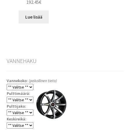
192.45
€
Lue lisää
VANNEHAKU
Vannekoko:
(pakollinen tieto)
Pulttimäärä:
Pulttijako:
Keskireikä: