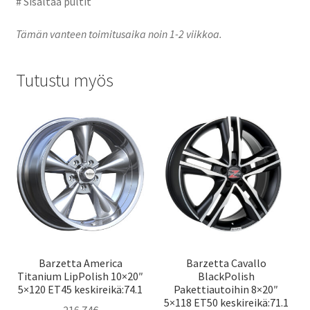
# Sisältää pultit
Tämän vanteen toimitusaika noin 1-2 viikkoa.
Tutustu myös
Barzetta America
Barzetta Cavallo
Titanium LipPolish 10×20″
BlackPolish
5×120 ET45 keskireikä:74.1
Pakettiautoihin 8×20″
5×118 ET50 keskireikä:71.1