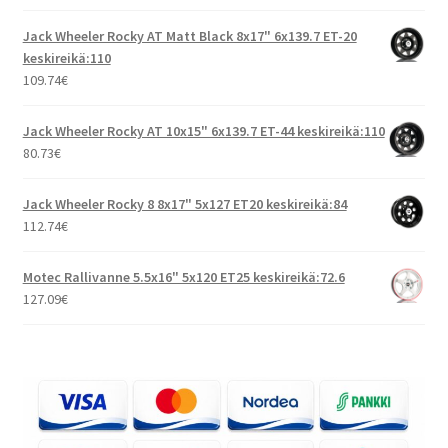
Jack Wheeler Rocky AT Matt Black 8x17" 6x139.7 ET-20
keskireikä:110
109.74
€
Jack Wheeler Rocky AT 10x15" 6x139.7 ET-44 keskireikä:110
80.73
€
Jack Wheeler Rocky 8 8x17" 5x127 ET20 keskireikä:84
112.74
€
Motec Rallivanne 5.5x16" 5x120 ET25 keskireikä:72.6
127.09
€