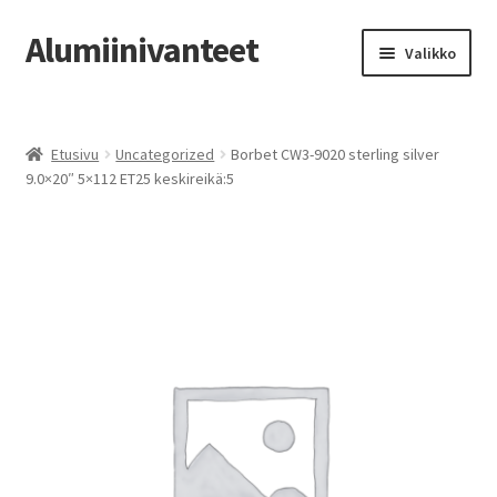
Alumiinivanteet
Siirry
Siirry
Valikko
navigointiin
sisältöön
Etusivu
Etusivu
Uncategorized
Borbet CW3-9020 sterling silver
Kauppa
9.0×20″ 5×112 ET25 keskireikä:5
Oma tili
Tilausohjeet
Vanteiden osto-opas
Auton renkaat
Yhteystiedot