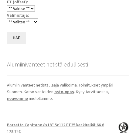
ET (offset):
Valmistaja:
HAE
Alumiinivanteet netistä edullisesti
Alumiinivanteet netistä, laaja valikoima. Toimitukset ympäri
Suomen. Katso vanteiden
osto-opas
. Kysy tarvittaessa,
neuvomme
mielellämme.
Barzetta Capitano 8x18" 5x112 ET35 keskireikä:66.6
128.74
€