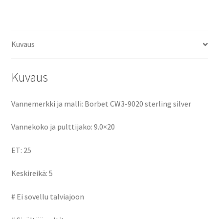
ce
as
m
h
keskireikä:5
määrä
b
to
ai
ar
o
d
l
e
Kuvaus
o
o
k
n
Kuvaus
Vannemerkki ja malli: Borbet CW3-9020 sterling silver
Vannekoko ja pulttijako: 9.0×20
ET: 25
Keskireikä: 5
# Ei sovellu talviajoon