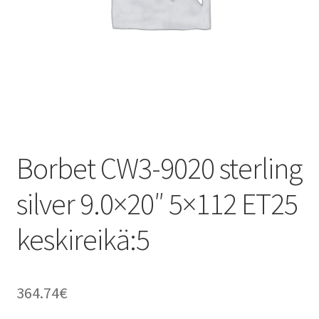
Borbet CW3-9020 sterling
silver 9.0×20″ 5×112 ET25
keskireikä:5
364.74
€