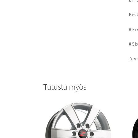
Kesk
# Ei
# Si
Tämä
Tutustu myös