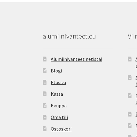
alumiinivanteet.eu
Vii
Alumiinivanteet netistä!
Blogi
Etusivu
Kassa
Kauppa
Oma tili
Ostoskori