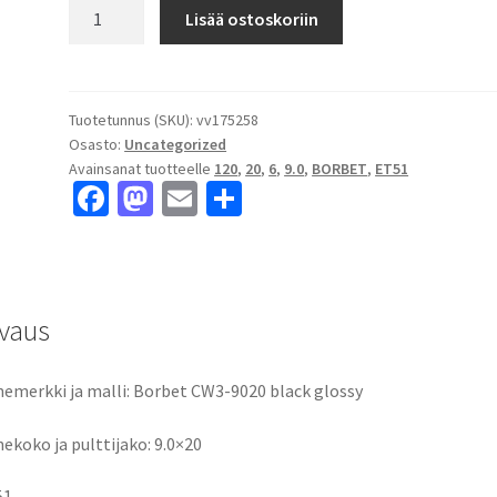
Borbet
Lisää ostoskoriin
CW3-
9020
black
glossy
Tuotetunnus (SKU):
vv175258
Osasto:
Uncategorized
9.0x20"
Avainsanat tuotteelle
120
,
20
,
6
,
9.0
,
BORBET
,
ET51
6x120
Fa
M
E
S
ET51
ce
as
m
h
keskireikä:6
määrä
b
to
ai
ar
o
d
l
e
vaus
o
o
k
n
emerkki ja malli: Borbet CW3-9020 black glossy
ekoko ja pulttijako: 9.0×20
51