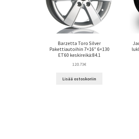
Barzetta Toro Silver
Ja
Pakettiautoihin 7×16″ 6×130
luk
ET60 keskireikä:84.1
120.73
€
Lisää ostoskoriin