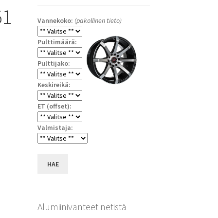
51
Vannekoko:
(pakollinen tieto)
Pulttimäärä:
Pulttijako:
Keskireikä:
ET (offset):
a
Valmistaja:
HAE
Alumiinivanteet netistä