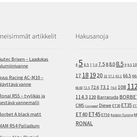
meisimmät artikkelit
Hakusanoja
Autec Brixen – Laadukas
5
8.5
7.5
8.0
8
10
4
6.5
7
7.0
9
9.5
alumiinivanne
18
19
20
17
66.5
66
21
57.1
65.1
Avus Racing AC-M10 –
Näyttävä vanne
11
73.1
108
72.6
72.5
66.60
76.0
Ronal R55 – tyylikäs ja
114.3
BORBE
120
Barracuda
kestävä vannemalli
ET35
CMS
Diewe
ET30
ET
Corspeed
ET45
ET40
Borbet A black matt
M
ET50
Keskin-Tuning
RONAL
MAM RS4 Palladium