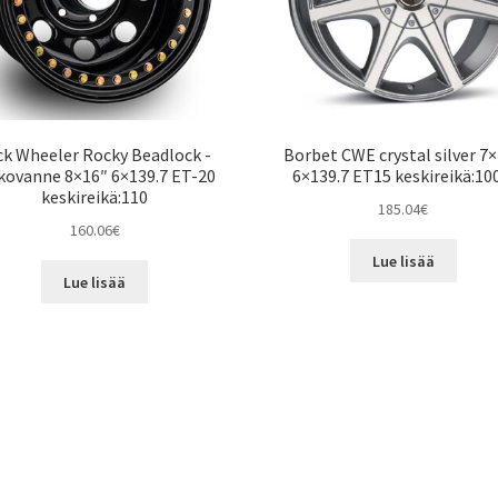
ck Wheeler Rocky Beadlock -
Borbet CWE crystal silver 7
kovanne 8×16″ 6×139.7 ET-20
6×139.7 ET15 keskireikä:10
keskireikä:110
185.04
€
160.06
€
Lue lisää
Lue lisää