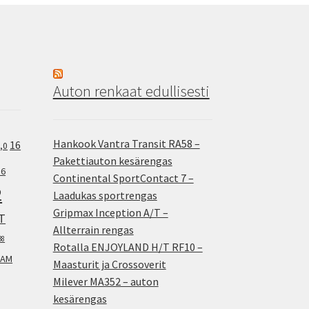
Auton renkaat edullisesti
Hankook Vantra Transit RA58 –
16
,0
Pakettiauton kesärengas
.6
Continental SportContact 7 –
2
Laadukas sportrengas
Gripmax Inception A/T –
T
Allterrain rengas
38
Rotalla ENJOYLAND H/T RF10 –
AM
Maasturit ja Crossoverit
Milever MA352 – auton
kesärengas