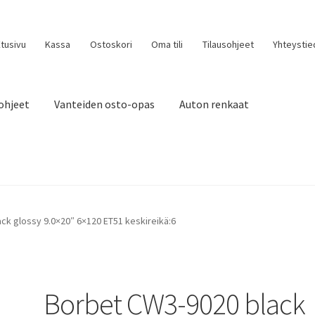
tusivu
Kassa
Ostoskori
Oma tili
Tilausohjeet
Yhteystie
ohjeet
Vanteiden osto-opas
Auton renkaat
ck glossy 9.0×20″ 6×120 ET51 keskireikä:6
Borbet CW3-9020 black