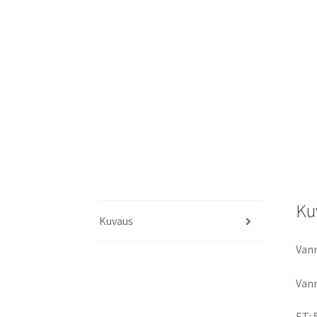
Ku
Kuvaus
Vann
Vann
ET: 