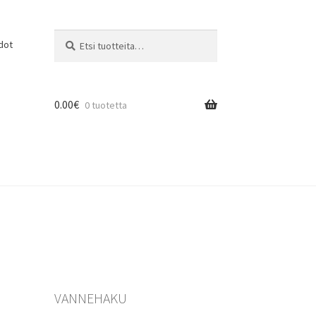
Etsi:
Haku
dot
0.00
€
0 tuotetta
VANNEHAKU