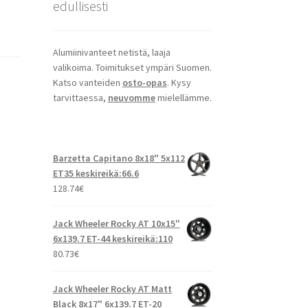
edullisesti
Alumiinivanteet netistä, laaja
valikoima. Toimitukset ympäri Suomen.
Katso vanteiden
osto-opas
. Kysy
tarvittaessa,
neuvomme
mielellämme.
Barzetta Capitano 8x18" 5x112
ET35 keskireikä:66.6
128.74
€
Jack Wheeler Rocky AT 10x15"
6x139.7 ET-44 keskireikä:110
80.73
€
Jack Wheeler Rocky AT Matt
Black 8x17" 6x139.7 ET-20