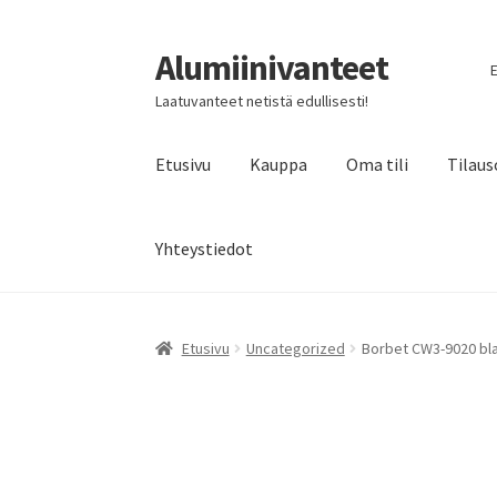
Alumiinivanteet
Siirry
Siirry
E
navigointiin
sisältöön
Laatuvanteet netistä edullisesti!
Etusivu
Kauppa
Oma tili
Tilaus
Yhteystiedot
Etusivu
Uncategorized
Borbet CW3-9020 bla