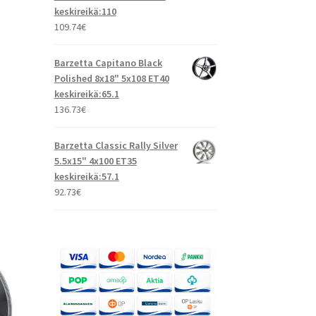
keskireikä:110
109.74
€
Barzetta Capitano Black
Polished 8x18" 5x108 ET40
keskireikä:65.1
136.73
€
Barzetta Classic Rally Silver
5.5x15" 4x100 ET35
keskireikä:57.1
92.73
€