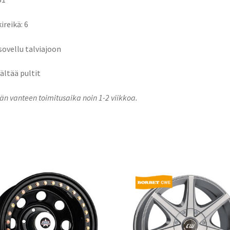
ireikä: 6
 sovellu talviajoon
sältää pultit
n vanteen toimitusaika noin 1-2 viikkoa.