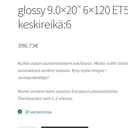
glossy 9.0×20″ 6×120 ET
keskireikä:6
396.73
€
Kaikki auton alumiinivanteet edullisesti. Meiltä voitte tilat
laadukkaat vanteet autoosi. Kysy myös rengas +
vannepaketteja!
Nämä vanteet tulee suoraan Euroopan päävarastolta.
Toimitusaika noin 1-2 viikkoa.
20 varastossa