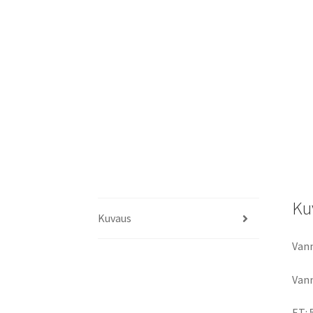
Ku
Kuvaus
Vann
Vann
ET: 