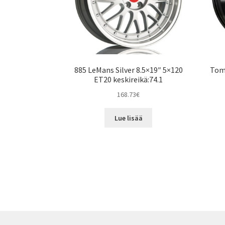
885 LeMans Silver 8.5×19″ 5×120
Tom
ET20 keskireikä:74.1
168.73
€
Lue lisää