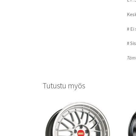
Kesk
# Ei
# Si
Tämä
Tutustu myös