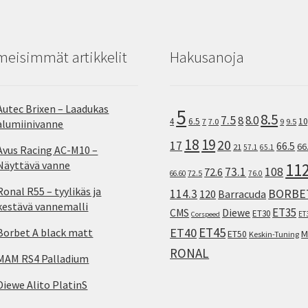
meisimmät artikkelit
Hakusanoja
Autec Brixen – Laadukas
5
8.5
7.5
8.0
8
10
4
6.5
7
7.0
9
9.5
alumiinivanne
18
19
20
17
66.5
66
21
57.1
65.1
Avus Racing AC-M10 –
Näyttävä vanne
11
73.1
108
72.6
72.5
66.60
76.0
Ronal R55 – tyylikäs ja
114.3
BORBE
120
Barracuda
kestävä vannemalli
ET35
CMS
Diewe
ET30
ET
Corspeed
ET45
ET40
Borbet A black matt
M
ET50
Keskin-Tuning
RONAL
MAM RS4 Palladium
Diewe Alito PlatinS