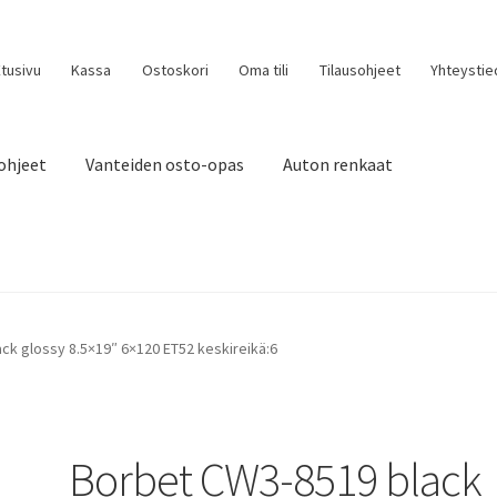
tusivu
Kassa
Ostoskori
Oma tili
Tilausohjeet
Yhteystie
ohjeet
Vanteiden osto-opas
Auton renkaat
ck glossy 8.5×19″ 6×120 ET52 keskireikä:6
Borbet CW3-8519 black