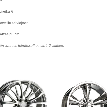
ireikä: 6
 sovellu talviajoon
sältää pultit
n vanteen toimitusaika noin 1-2 viikkoa.