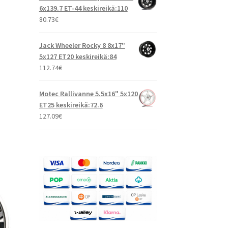
6x139.7 ET-44 keskireikä:110
80.73
€
Jack Wheeler Rocky 8 8x17"
5x127 ET20 keskireikä:84
112.74
€
Motec Rallivanne 5.5x16" 5x120
ET25 keskireikä:72.6
127.09
€