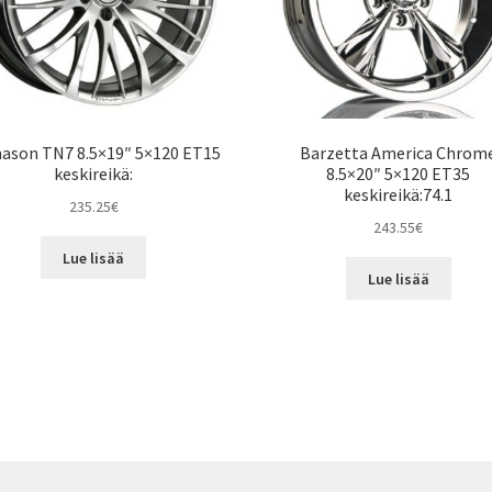
ason TN7 8.5×19″ 5×120 ET15
Barzetta America Chrom
keskireikä:
8.5×20″ 5×120 ET35
keskireikä:74.1
235.25
€
243.55
€
Lue lisää
Lue lisää