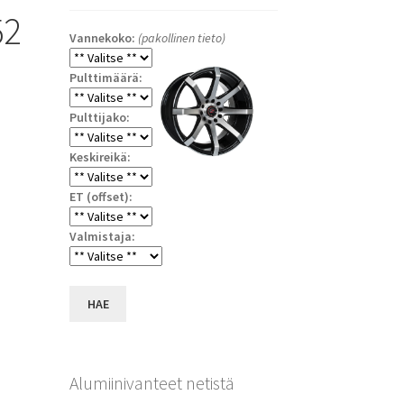
52
Vannekoko:
(pakollinen tieto)
Pulttimäärä:
Pulttijako:
Keskireikä:
ET (offset):
a
Valmistaja:
HAE
Alumiinivanteet netistä