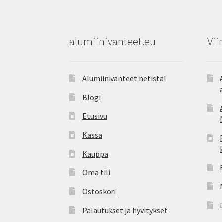
alumiinivanteet.eu
Vii
Alumiinivanteet netistä!
Blogi
Etusivu
Kassa
Kauppa
Oma tili
Ostoskori
Palautukset ja hyvitykset