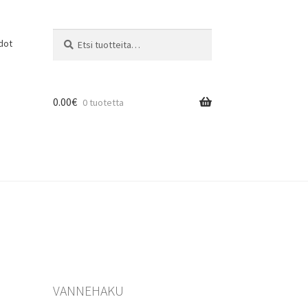
Etsi:
Haku
dot
0.00
€
0 tuotetta
VANNEHAKU