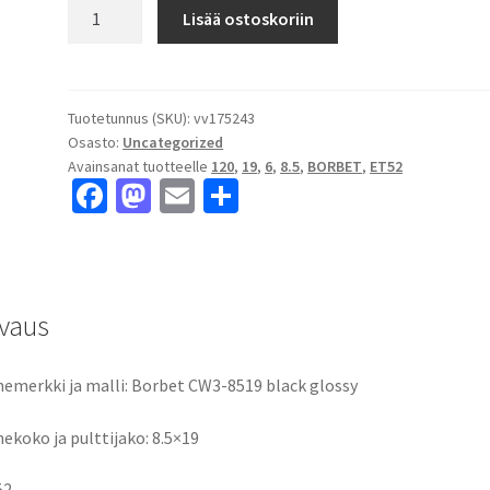
Borbet
Lisää ostoskoriin
CW3-
8519
black
glossy
Tuotetunnus (SKU):
vv175243
Osasto:
Uncategorized
8.5x19"
Avainsanat tuotteelle
120
,
19
,
6
,
8.5
,
BORBET
,
ET52
6x120
Fa
M
E
S
ET52
ce
as
m
h
keskireikä:6
määrä
b
to
ai
ar
o
d
l
e
vaus
o
o
k
n
emerkki ja malli: Borbet CW3-8519 black glossy
ekoko ja pulttijako: 8.5×19
52