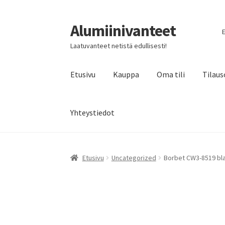
Alumiinivanteet
Siirry
Siirry
E
navigointiin
sisältöön
Laatuvanteet netistä edullisesti!
Etusivu
Kauppa
Oma tili
Tilaus
Yhteystiedot
Etusivu
Uncategorized
Borbet CW3-8519 bla