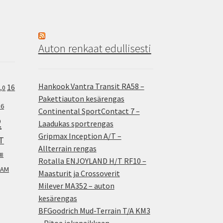
Auton renkaat edullisesti
Hankook Vantra Transit RA58 –
16
,0
Pakettiauton kesärengas
.6
Continental SportContact 7 –
2
Laadukas sportrengas
Gripmax Inception A/T –
T
Allterrain rengas
38
Rotalla ENJOYLAND H/T RF10 –
AM
Maasturit ja Crossoverit
Milever MA352 – auton
kesärengas
BFGoodrich Mud-Terrain T/A KM3