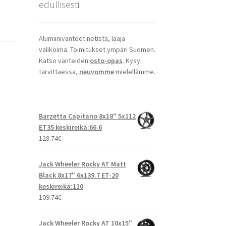
edullisesti
Alumiinivanteet netistä, laaja
valikoima. Toimitukset ympäri Suomen.
Katso vanteiden
osto-opas
. Kysy
tarvittaessa,
neuvomme
mielellämme.
Barzetta Capitano 8x18" 5x112
ET35 keskireikä:66.6
128.74
€
Jack Wheeler Rocky AT Matt
Black 8x17" 6x139.7 ET-20
keskireikä:110
109.74
€
Jack Wheeler Rocky AT 10x15"