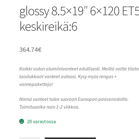
glossy 8.5×19″ 6×120 ET
keskireikä:6
364.74
€
Kaikki auton alumiinivanteet edullisesti. Meiltä voitte tilat
laadukkaat vanteet autoosi. Kysy myös rengas +
vannepaketteja!
Nämä vanteet tulee suoraan Euroopan päävarastolta.
Toimitusaika noin 1-2 viikkoa.
20 varastossa