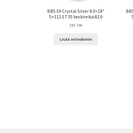
BBS SX Crystal Silver 8.0×18″
BBS
5×112 ET35 keskireikä:82.0
295.74
€
Lisää ostoskoriin