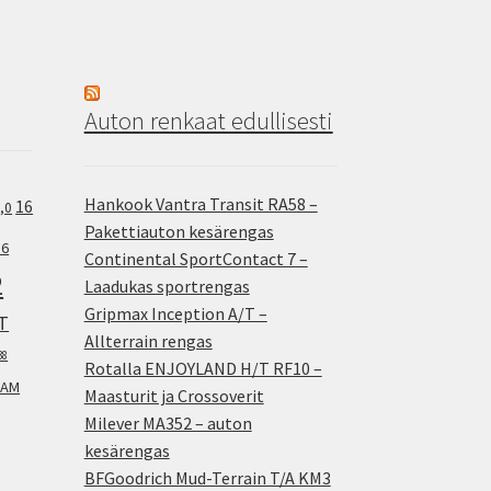
Auton renkaat edullisesti
Hankook Vantra Transit RA58 –
16
,0
Pakettiauton kesärengas
.6
Continental SportContact 7 –
2
Laadukas sportrengas
Gripmax Inception A/T –
T
Allterrain rengas
38
Rotalla ENJOYLAND H/T RF10 –
AM
Maasturit ja Crossoverit
Milever MA352 – auton
kesärengas
BFGoodrich Mud-Terrain T/A KM3