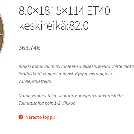
8.0×18″ 5×114 ET40
keskireikä:82.0
363.74
€
Kaikki auton alumiinivanteet edullisesti. Meiltä voitte tilat
laadukkaat vanteet autoosi. Kysy myös rengas +
vannepaketteja!
Nämä vanteet tulee suoraan Euroopan päävarastolta.
Toimitusaika noin 1-2 viikkoa.
Varasto loppu