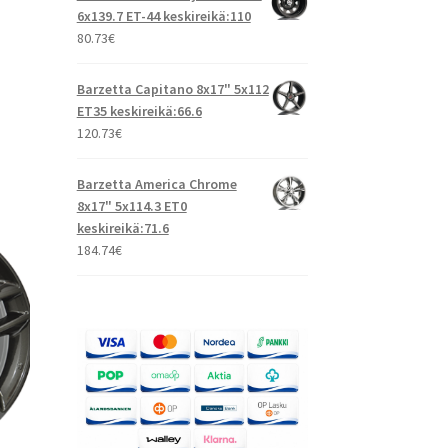
6x139.7 ET-44 keskireikä:110
80.73
€
Barzetta Capitano 8x17" 5x112
ET35 keskireikä:66.6
120.73
€
Barzetta America Chrome
8x17" 5x114.3 ET0
keskireikä:71.6
184.74
€