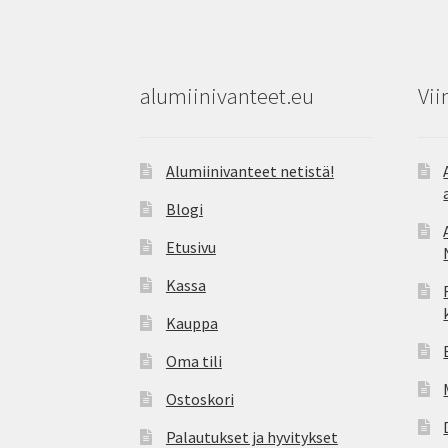
alumiinivanteet.eu
Vii
Alumiinivanteet netistä!
Blogi
Etusivu
Kassa
Kauppa
Oma tili
Ostoskori
Palautukset ja hyvitykset