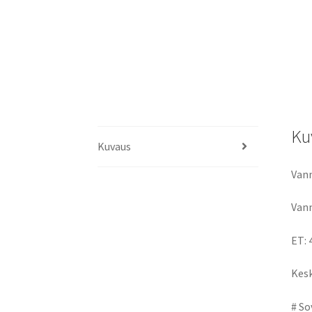
Ku
Kuvaus
Vann
Vann
ET: 
Kesk
# So