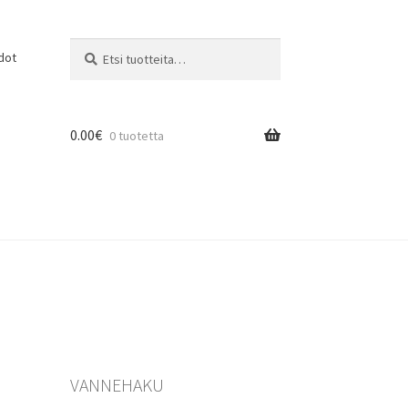
Etsi:
Haku
dot
0.00
€
0 tuotetta
VANNEHAKU