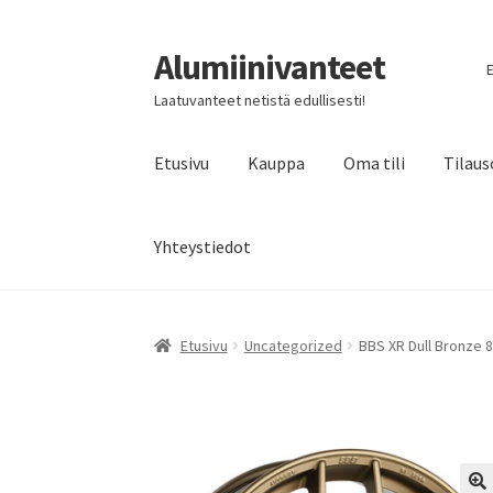
Alumiinivanteet
Siirry
Siirry
E
navigointiin
sisältöön
Laatuvanteet netistä edullisesti!
Etusivu
Kauppa
Oma tili
Tilaus
Yhteystiedot
Etusivu
Uncategorized
BBS XR Dull Bronze 8