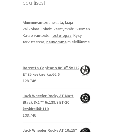
edullisesti
Alumiinivanteet netistä, laaja
valikoima. Toimitukset ympäri Suomen.
Katso vanteiden
osto-opas
. Kysy
tarvittaessa,
neuvomme
mielellämme.
Barzetta Capitano 8x18" 5x112
ET35 keskireikä:66.6
128.74
€
Jack Wheeler Rocky AT Matt
Black 8x17" 6x139.7 ET-20
keskireikä:110
109.74
€
Jack Wheeler Rocky AT 10x15"