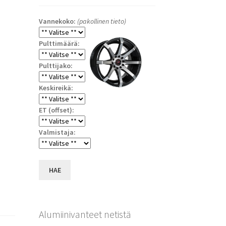
Vannekoko:
(pakollinen tieto)
Pulttimäärä:
Pulttijako:
Keskireikä:
ET (offset):
a
Valmistaja:
HAE
Alumiinivanteet netistä