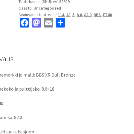
Tuotetunnus (SKU):
vv182929
Osasto:
Uncategorized
Avainsanat tuotteelle
114
,
18
,
5
,
8.0
,
82.0
,
BBS
,
ET40
Fa
M
E
S
ce
as
m
h
b
to
ai
ar
o
d
l
e
vaus
o
o
k
n
emerkki ja malli: BBS XR Dull Bronze
ekoko ja pulttijako: 8.0×18
40
ireikä: 82.0
veltuu talviajoon