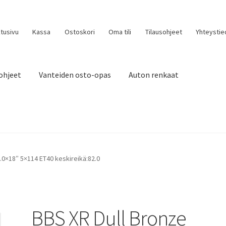
tusivu
Kassa
Ostoskori
Oma tili
Tilausohjeet
Yhteystie
ohjeet
Vanteiden osto-opas
Auton renkaat
.0×18″ 5×114 ET40 keskireikä:82.0
BBS XR Dull Bronze