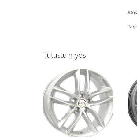
# Si
Tämä
Tutustu myös