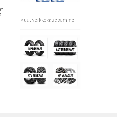
8″
0
Muut verkkokauppamme