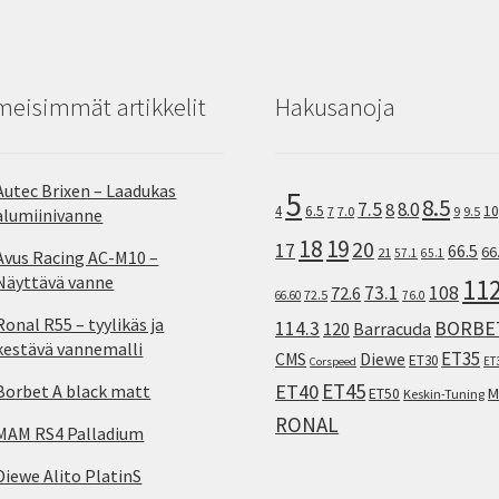
meisimmät artikkelit
Hakusanoja
Autec Brixen – Laadukas
5
8.5
7.5
8.0
8
10
4
6.5
7
7.0
9
9.5
alumiinivanne
18
19
20
17
66.5
66
21
57.1
65.1
Avus Racing AC-M10 –
Näyttävä vanne
11
73.1
108
72.6
72.5
66.60
76.0
Ronal R55 – tyylikäs ja
114.3
BORBE
120
Barracuda
kestävä vannemalli
ET35
CMS
Diewe
ET30
ET
Corspeed
ET45
ET40
Borbet A black matt
M
ET50
Keskin-Tuning
RONAL
MAM RS4 Palladium
Diewe Alito PlatinS