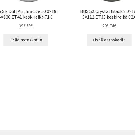
 SR Dull Anthracite 10.0×18″
BBS SX Crystal Black 8.0×1
5×130 ET41 keskireikä:71.6
5×112 ET35 keskireikä:82.
397.73
€
295.74
€
Lisää ostoskoriin
Lisää ostoskoriin