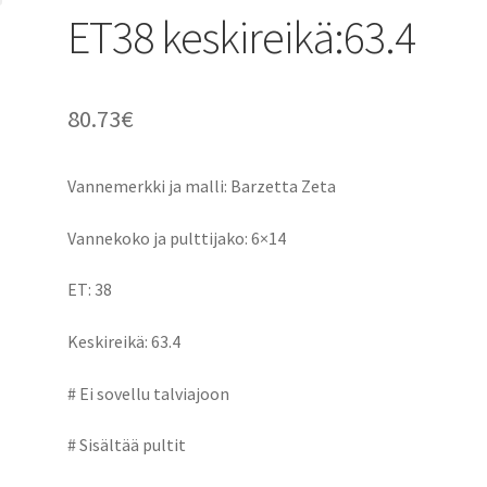
ET38 keskireikä:63.4
80.73
€
Vannemerkki ja malli: Barzetta Zeta
Vannekoko ja pulttijako: 6×14
ET: 38
Keskireikä: 63.4
# Ei sovellu talviajoon
# Sisältää pultit