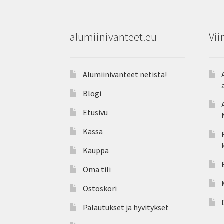
alumiinivanteet.eu
Vii
Alumiinivanteet netistä!
Blogi
Etusivu
Kassa
Kauppa
Oma tili
Ostoskori
Palautukset ja hyvitykset