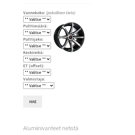
Vannekoko:
(pakollinen tieto)
Pulttimäärä:
Pulttijako:
Keskireikä:
ET (offset):
Valmistaja:
HAE
Alumiinivanteet netistä