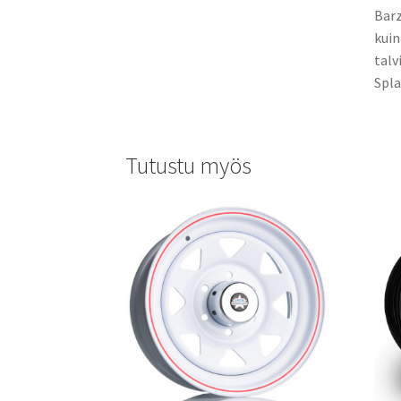
Barz
kuin
talv
Spla
Tutustu myös