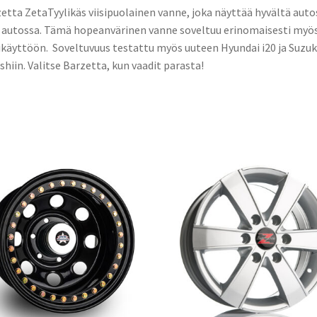
etta ZetaTyylikäs viisipuolainen vanne, joka näyttää hyvältä auto
 autossa. Tämä hopeanvärinen vanne soveltuu erinomaisesti myö
ikäyttöön. Soveltuvuus testattu myös uuteen Hyundai i20 ja Suzuk
shiin. Valitse Barzetta, kun vaadit parasta!