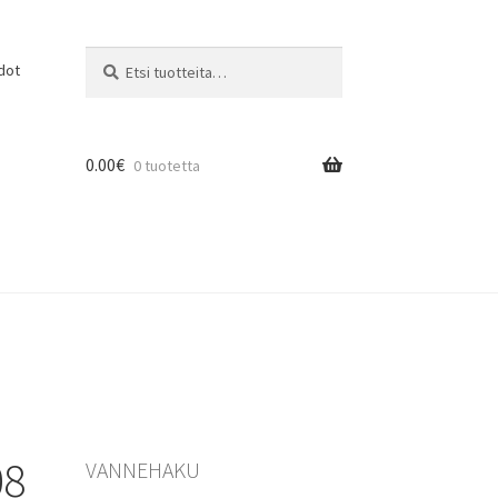
Etsi:
Haku
dot
0.00
€
0 tuotetta
08
VANNEHAKU