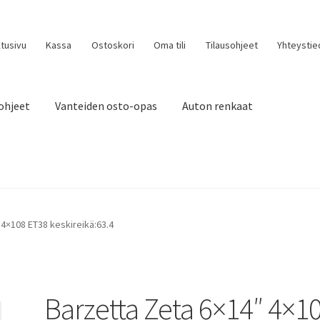
tusivu
Kassa
Ostoskori
Oma tili
Tilausohjeet
Yhteystie
ohjeet
Vanteiden osto-opas
Auton renkaat
 4×108 ET38 keskireikä:63.4
Barzetta Zeta 6×14″ 4×1