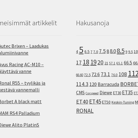
meisimmät artikkelit
Hakusanoja
Autec Brixen – Laadukas
5
8.5
7.5
8.0
8
10
4
6.5
7
7.0
9
9.5
alumiinivanne
18
19
20
17
66.5
66
21
57.1
65.1
Avus Racing AC-M10 –
Näyttävä vanne
11
73.1
108
72.6
72.5
66.60
76.0
Ronal R55 – tyylikäs ja
114.3
BORBE
120
Barracuda
kestävä vannemalli
ET35
CMS
Diewe
ET30
ET
Corspeed
ET45
ET40
Borbet A black matt
M
ET50
Keskin-Tuning
RONAL
MAM RS4 Palladium
Diewe Alito PlatinS