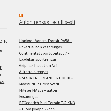
Auton renkaat edullisesti
Hankook Vantra Transit RA58 –
16
,0
Pakettiauton kesärengas
.6
Continental SportContact 7 –
2
Laadukas sportrengas
Gripmax Inception A/T –
T
Allterrain rengas
38
Rotalla ENJOYLAND H/T RF10 –
AM
Maasturit ja Crossoverit
Milever MA352 – auton
kesärengas
BFGoodrich Mud-Terrain T/A KM3
– Pitoa jokapaikkaan