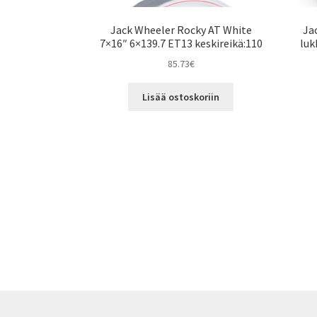
Jack Wheeler Rocky AT White
Ja
7×16″ 6×139.7 ET13 keskireikä:110
luk
85.73
€
Lisää ostoskoriin