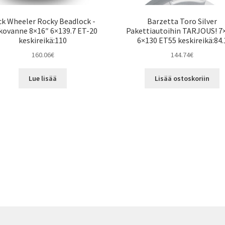
ck Wheeler Rocky Beadlock -
Barzetta Toro Silver
kovanne 8×16″ 6×139.7 ET-20
Pakettiautoihin TARJOUS! 7
keskireikä:110
6×130 ET55 keskireikä:84.
160.06
€
144.74
€
Lue lisää
Lisää ostoskoriin