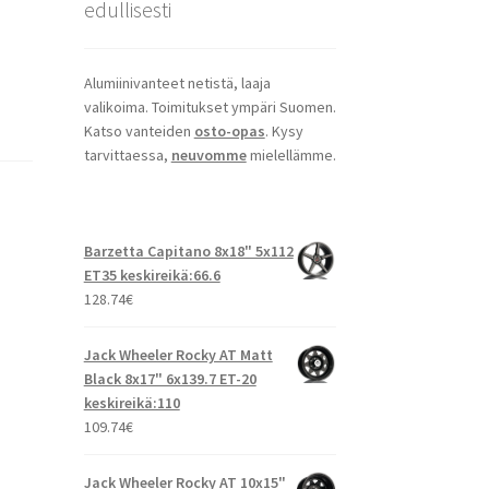
edullisesti
Alumiinivanteet netistä, laaja
valikoima. Toimitukset ympäri Suomen.
Katso vanteiden
osto-opas
. Kysy
tarvittaessa,
neuvomme
mielellämme.
Barzetta Capitano 8x18" 5x112
ET35 keskireikä:66.6
128.74
€
Jack Wheeler Rocky AT Matt
Black 8x17" 6x139.7 ET-20
keskireikä:110
109.74
€
Jack Wheeler Rocky AT 10x15"