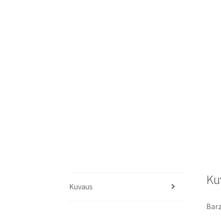
Ku
Kuvaus
Barz