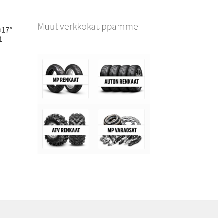
Muut verkkokauppamme
×17″
1