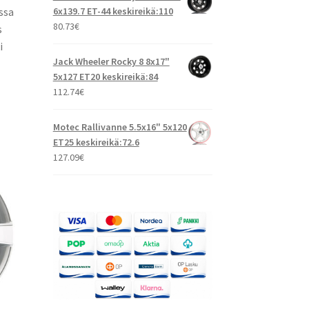
6x139.7 ET-44 keskireikä:110
ssa
80.73
€
s
i
Jack Wheeler Rocky 8 8x17"
5x127 ET20 keskireikä:84
112.74
€
Motec Rallivanne 5.5x16" 5x120
ET25 keskireikä:72.6
127.09
€