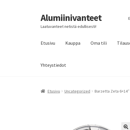
Alumiinivanteet
Siirry
Siirry
E
navigointiin
sisältöön
Laatuvanteet netistä edullisesti!
Etusivu
Kauppa
Oma tili
Tilaus
Yhteystiedot
Etusivu
Uncategorized
Barzetta Zeta 6×14″