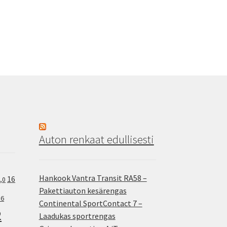
Auton renkaat edullisesti
Hankook Vantra Transit RA58 –
16
,0
Pakettiauton kesärengas
.6
Continental SportContact 7 –
2
Laadukas sportrengas