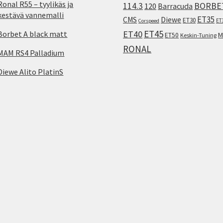
Ronal R55 – tyylikäs ja
114.3
BORBE
120
Barracuda
kestävä vannemalli
ET35
CMS
Diewe
ET30
ET
Corspeed
ET45
ET40
Borbet A black matt
M
ET50
Keskin-Tuning
RONAL
MAM RS4 Palladium
Diewe Alito PlatinS