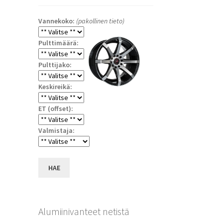
Vannekoko:
(pakollinen tieto)
Pulttimäärä:
Pulttijako:
Keskireikä:
ET (offset):
Valmistaja:
HAE
Alumiinivanteet netistä