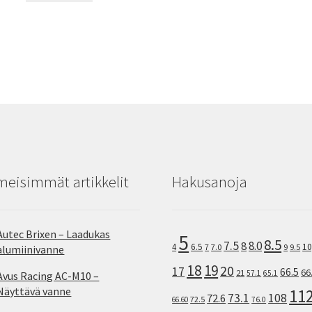
meisimmät artikkelit
Hakusanoja
Autec Brixen – Laadukas
5
8.5
7.5
8.0
8
10
4
6.5
7
7.0
9
9.5
alumiinivanne
18
19
20
17
66.5
66
21
57.1
65.1
Avus Racing AC-M10 –
Näyttävä vanne
11
73.1
108
72.6
72.5
66.60
76.0