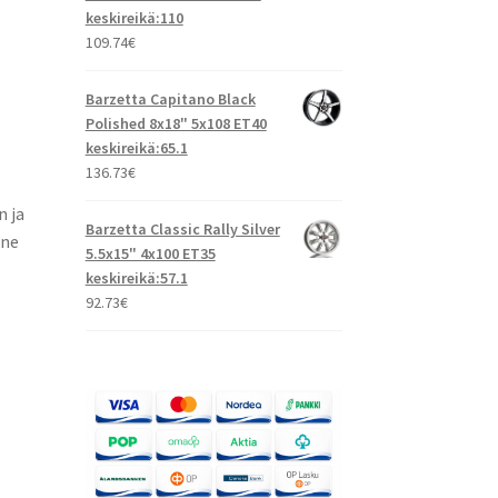
keskireikä:110
109.74
€
Barzetta Capitano Black
Polished 8x18" 5x108 ET40
keskireikä:65.1
136.73
€
n ja
Barzetta Classic Rally Silver
nne
5.5x15" 4x100 ET35
keskireikä:57.1
92.73
€
.