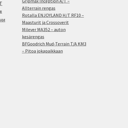
Gripmax Inception A/T –
T
Allterrain rengas
38
Rotalla ENJOYLAND H/T RF10 –
AM
Maasturit ja Crossoverit
Milever MA352 – auton
kesärengas
BFGoodrich Mud-Terrain T/A KM3
– Pitoa jokapaikkaan