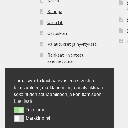
Kassa
Kauppa
Oma tili
Ostoskori
Palautukset ja hyvitykset
Renkaat + vanteet
asennettuna
Tietosuoja
Tämä sivusto käyttää evästeitä sivuston
Tilauksen peruutus
toimivuuteen, markkinointiin ja analytiikkaan
Tilausohjeet
sekä niiden seuraamiseen ja kehittämiseen.
Lue lisää
Vanteiden osto-opas
Tekninen
Tekninen
Yhteystiedot
Markkinointi
Markkinointi