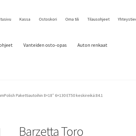
tusivu
Kassa
Ostoskori
Oma tili
Tilausohjeet
Yhteystie
ohjeet
Vanteiden osto-opas
Auton renkaat
umPolish Pakettiautoihin 8×18″ 6×130 ET50 keskireikä:84.1
Barzetta Toro