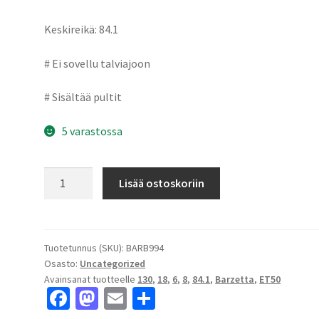
Keskireikä: 84.1
# Ei sovellu talviajoon
# Sisältää pultit
5 varastossa
Barzetta
Lisää ostoskoriin
Toro
TitaniumPolish
Pakettiautoihin
8x18"
Tuotetunnus (SKU):
BARB994
Osasto:
Uncategorized
6x130
Avainsanat tuotteelle
130
,
18
,
6
,
8
,
84.1
,
Barzetta
,
ET50
ET50
Fa
M
E
S
keskireikä:84.1
määrä