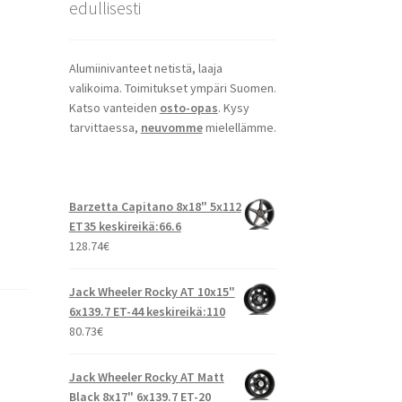
edullisesti
Alumiinivanteet netistä, laaja
valikoima. Toimitukset ympäri Suomen.
Katso vanteiden
osto-opas
. Kysy
tarvittaessa,
neuvomme
mielellämme.
Barzetta Capitano 8x18" 5x112
ET35 keskireikä:66.6
128.74
€
Jack Wheeler Rocky AT 10x15"
6x139.7 ET-44 keskireikä:110
80.73
€
Jack Wheeler Rocky AT Matt
Black 8x17" 6x139.7 ET-20