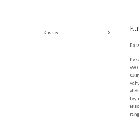
Ku
Kuvaus
Barz
Barz
VW C
suur
Vahv
yhdi
tyyl
Muis
ren