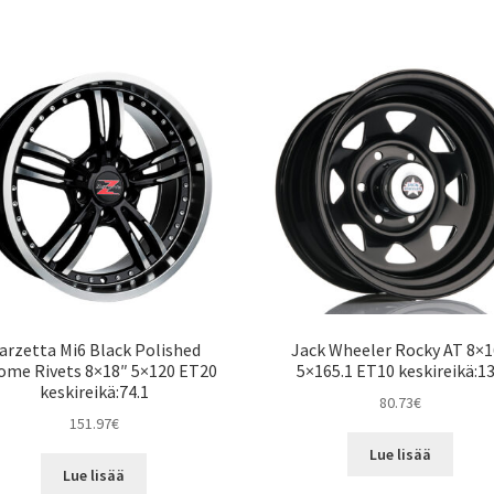
arzetta Mi6 Black Polished
Jack Wheeler Rocky AT 8×1
ome Rivets 8×18″ 5×120 ET20
5×165.1 ET10 keskireikä:1
keskireikä:74.1
80.73
€
151.97
€
Lue lisää
Lue lisää