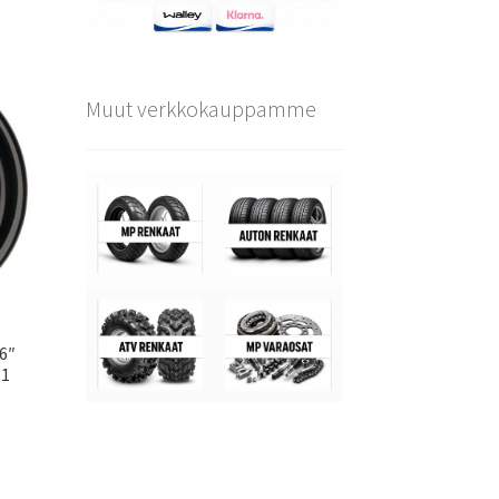
Muut verkkokauppamme
6″
31