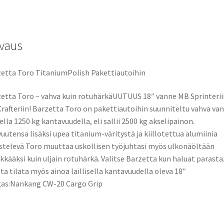
ce
as
m
h
b
to
ai
ar
o
d
l
e
vaus
o
o
k
n
etta Toro TitaniumPolish Pakettiautoihin
etta Toro – vahva kuin rotuhärkäUUTUUS 18″ vanne MB Sprinterii
rafteriin! Barzetta Toro on pakettiautoihin suunniteltu vahva va
ella 1250 kg kantavuudella, eli sallii 2500 kg akselipainon.
uutensa lisäksi upea titanium-väritystä ja kiillotettua alumiinia
stelevä Toro muuttaa uskollisen työjuhtasi myös ulkonäöltään
ikkääksi kuin uljain rotuhärkä. Valitse Barzetta kun haluat parasta
ta tilata myös ainoa laillisella kantavuudella oleva 18″
gas:Nankang CW-20 Cargo Grip