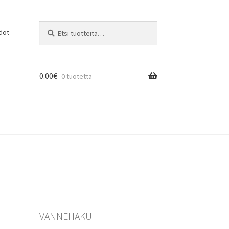
Etsi:
Haku
dot
0.00
€
0 tuotetta
VANNEHAKU