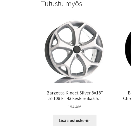
Tutustu myös
Barzetta Kinect Silver 8×18″
B
5×108 ET43 keskireikä:65.1
Chr
154.48
€
Lisää ostoskoriin