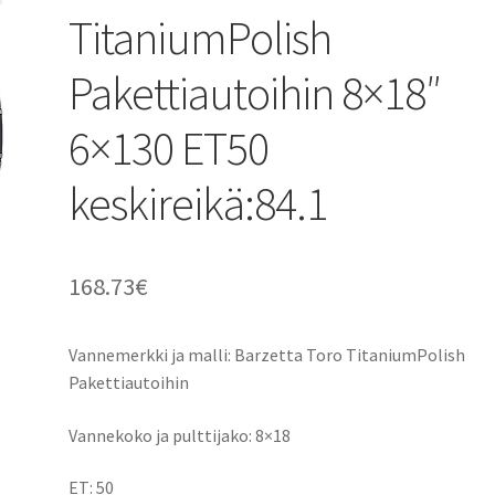
TitaniumPolish
Pakettiautoihin 8×18″
6×130 ET50
keskireikä:84.1
168.73
€
Vannemerkki ja malli: Barzetta Toro TitaniumPolish
Pakettiautoihin
Vannekoko ja pulttijako: 8×18
ET: 50