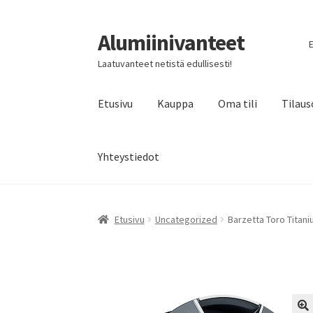
Alumiinivanteet
Siirry
Siirry
E
navigointiin
sisältöön
Laatuvanteet netistä edullisesti!
Etusivu
Kauppa
Oma tili
Tilaus
Yhteystiedot
Etusivu
Uncategorized
Barzetta Toro Titani