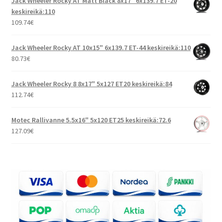
Jack Wheeler Rocky AT Matt Black 8x17" 6x139.7 ET-20
keskireikä:110
109.74
€
Jack Wheeler Rocky AT 10x15" 6x139.7 ET-44 keskireikä:110
80.73
€
Jack Wheeler Rocky 8 8x17" 5x127 ET20 keskireikä:84
112.74
€
Motec Rallivanne 5.5x16" 5x120 ET25 keskireikä:72.6
127.09
€