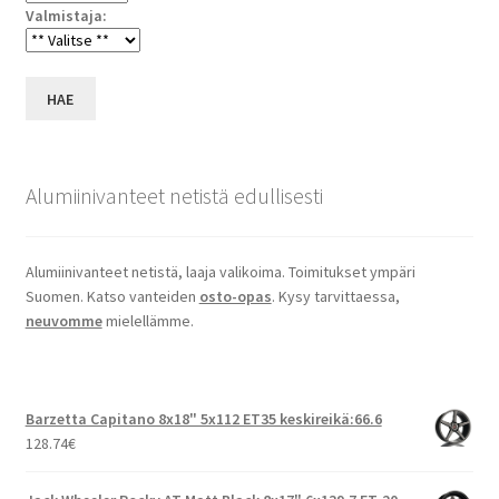
Valmistaja:
HAE
Alumiinivanteet netistä edullisesti
Alumiinivanteet netistä, laaja valikoima. Toimitukset ympäri
Suomen. Katso vanteiden
osto-opas
. Kysy tarvittaessa,
neuvomme
mielellämme.
Barzetta Capitano 8x18" 5x112 ET35 keskireikä:66.6
128.74
€