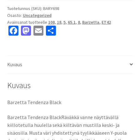
8x18"
5x108
Tuotetunnus (SKU):
BARY698
Osasto:
Uncategorized
ET42
Avainsanat tuotteelle
108
,
18
,
5
,
65.1
,
8
,
Barzetta
,
ET42
keskireikä:65.1
Fa
M
E
S
määrä
ce
as
m
h
b
to
ai
ar
o
d
l
e
Kuvaus
o
o
k
n
Kuvaus
Barzetta Tendenza Black
Barzetta Tendenza BlackRäväkkä vanne näyttävällä
kiillotetulla huulella sekä kiiltävän mustilla keski- ja
sisäosilla. Musta väri yhdistettynä tyylikkääseen Y-puola