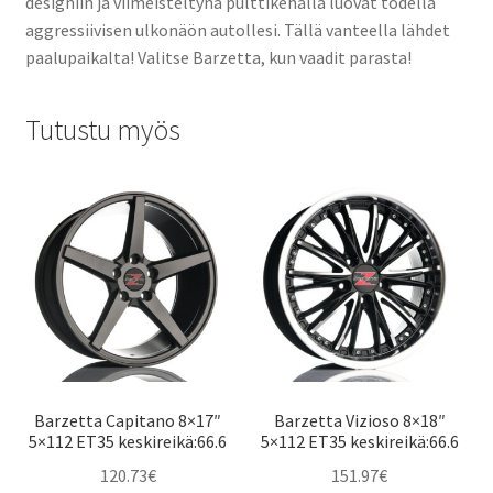
designiin ja viimeisteltynä pulttikehällä luovat todella
aggressiivisen ulkonäön autollesi. Tällä vanteella lähdet
paalupaikalta! Valitse Barzetta, kun vaadit parasta!
Tutustu myös
Barzetta Capitano 8×17″
Barzetta Vizioso 8×18″
5×112 ET35 keskireikä:66.6
5×112 ET35 keskireikä:66.6
120.73
€
151.97
€