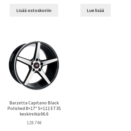
Lisää ostoskoriin
Lue lisää
Barzetta Capitano Black
Polished 8×17″ 5×112 ET35
keskireikä:66.6
128.74
€