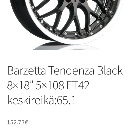
Barzetta Tendenza Black
8×18″ 5×108 ET42
keskireikä:65.1
152.73
€