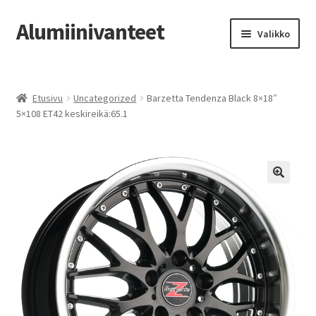
Alumiinivanteet
Siirry
Siirry
Valikko
navigointiin
sisältöön
Etusivu
Etusivu
Uncategorized
Barzetta Tendenza Black 8×18″
Kauppa
5×108 ET42 keskireikä:65.1
Oma tili
Tilausohjeet
Vanteiden osto-opas
Auton renkaat
Yhteystiedot