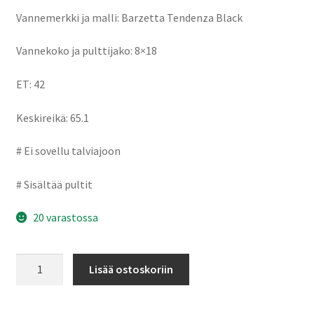
Vannemerkki ja malli: Barzetta Tendenza Black
Vannekoko ja pulttijako: 8×18
ET: 42
Keskireikä: 65.1
# Ei sovellu talviajoon
# Sisältää pultit
20 varastossa
Barzetta
Lisää ostoskoriin
Tendenza
Black