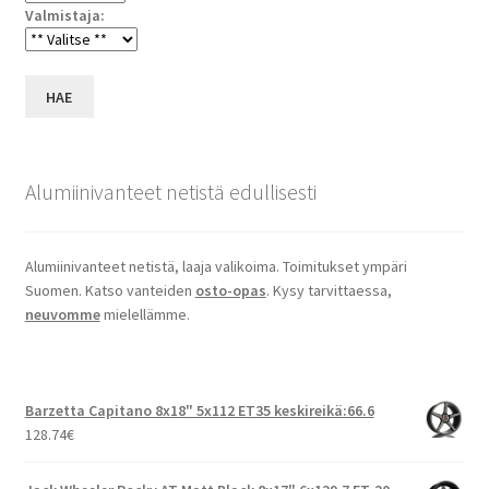
Valmistaja:
HAE
Alumiinivanteet netistä edullisesti
Alumiinivanteet netistä, laaja valikoima. Toimitukset ympäri
Suomen. Katso vanteiden
osto-opas
. Kysy tarvittaessa,
neuvomme
mielellämme.
Barzetta Capitano 8x18" 5x112 ET35 keskireikä:66.6
128.74
€