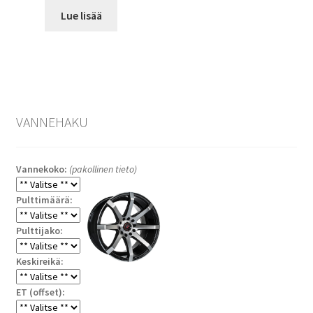
Lue lisää
VANNEHAKU
Vannekoko:
(pakollinen tieto)
Pulttimäärä:
Pulttijako:
Keskireikä:
ET (offset):