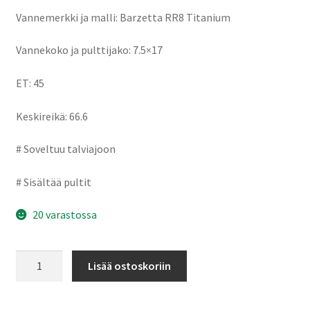
Vannemerkki ja malli: Barzetta RR8 Titanium
Vannekoko ja pulttijako: 7.5×17
ET: 45
Keskireikä: 66.6
# Soveltuu talviajoon
# Sisältää pultit
20 varastossa
Barzetta
Lisää ostoskoriin
RR8
Titanium