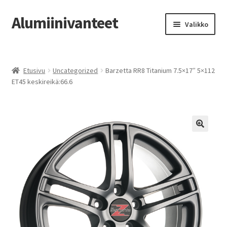
Alumiinivanteet
Siirry
Siirry
Valikko
navigointiin
sisältöön
Etusivu
Etusivu
Uncategorized
Barzetta RR8 Titanium 7.5×17″ 5×112
Kauppa
ET45 keskireikä:66.6
Oma tili
Tilausohjeet
Vanteiden osto-opas
Auton renkaat
Yhteystiedot