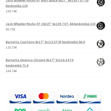
Jack Wheeler Rocky AT Matt Black 8x17" 6x139.7 ET-20
keskireikä:110
109.74
€
Jack Wheeler Rocky AT 10x15" 6x139.7 ET-44 keskireikä:110
80.73
€
Barzetta Capitano 8x17" 5x112 ET35 keskireikä:66.6
120.73
€
Barzetta America Chrome 8x17" 5x114.3 ET0
keskireikä:71.6
184.74
€