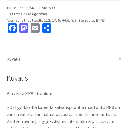
7.5x17"
5x112
Tuotetunnus (SKU):
BARB609
Osasto:
Uncategorized
ET45
Avainsanat tuotteelle
112
,
17
,
5
,
66.6
,
7.5
,
Barzetta
,
ET45
keskireikä:66.6
Fa
M
E
S
määrä
ce
as
m
h
b
to
ai
ar
o
d
l
e
Kuvaus
o
o
k
n
Kuvaus
Barzetta RR8 Titanium
RR8Tyylikkäillä kapeilla kaksoispuolilla muotoiltu RR8 on
varma valinta kun haluat autostasi todella urheilullisen.
Vanteen avoin ja aggressiivinen ulkonäkö ei jätä ketään