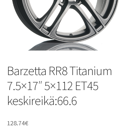
Barzetta RR8 Titanium
7.5×17″ 5×112 ET45
keskireikä:66.6
128.74
€