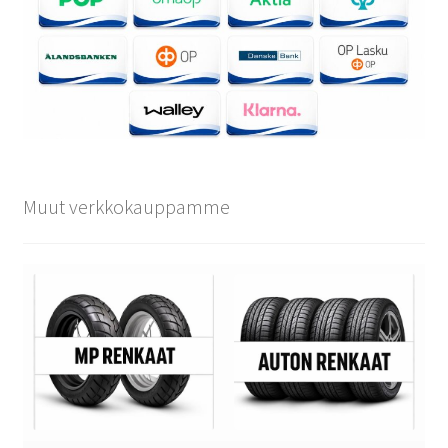
Muut verkkokauppamme