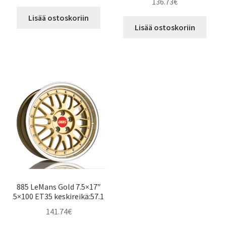
136.73
€
Lisää ostoskoriin
Lisää ostoskoriin
885 LeMans Gold 7.5×17″
5×100 ET35 keskireikä:57.1
141.74
€