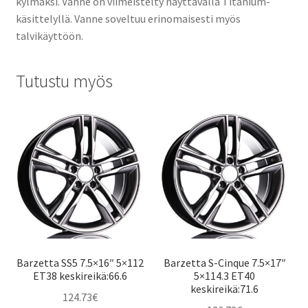
kylmäksi. Vanne on viimeistelty näyttävällä Titanium-
käsittelyllä. Vanne soveltuu erinomaisesti myös
talvikäyttöön.
Tutustu myös
Barzetta SS5 7.5×16″ 5×112
Barzetta S-Cinque 7.5×17″
ET38 keskireikä:66.6
5×114.3 ET40
keskireikä:71.6
124.73
€