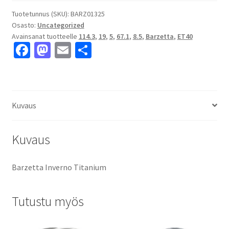
8.5x19"
5x114.3
Tuotetunnus (SKU):
BARZ01325
Osasto:
Uncategorized
ET40
Avainsanat tuotteelle
114.3
,
19
,
5
,
67.1
,
8.5
,
Barzetta
,
ET40
keskireikä:67.1
Fa
M
E
S
määrä
ce
as
m
h
b
to
ai
ar
o
d
l
e
Kuvaus
o
o
k
n
Kuvaus
Barzetta Inverno Titanium
Tutustu myös