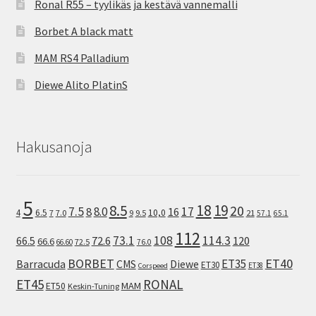
Ronal R55 – tyylikäs ja kestävä vannemalli
Borbet A black matt
MAM RS4 Palladium
Diewe Alito PlatinS
Hakusanoja
5
8.5
18
19
20
7.5
8.0
17
8
16
10,0
4
6.5
7
7.0
9
9.5
21
57.1
65.1
112
73.1
108
114.3
72.6
120
66.5
66.6
72.5
66.60
76.0
ET40
BORBET
ET35
Barracuda
CMS
Diewe
ET30
ET38
Corspeed
ET45
RONAL
MAM
ET50
Keskin-Tuning