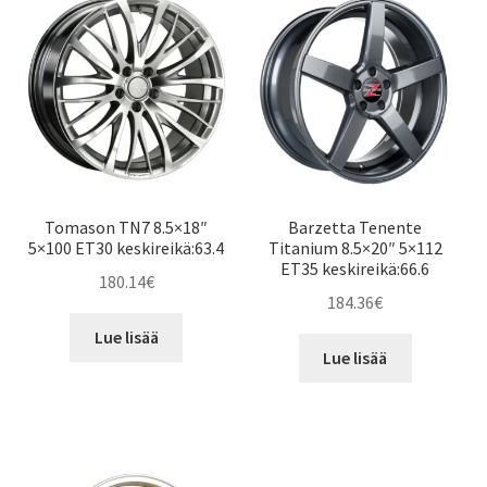
Tomason TN7 8.5×18″
Barzetta Tenente
5×100 ET30 keskireikä:63.4
Titanium 8.5×20″ 5×112
ET35 keskireikä:66.6
180.14
€
184.36
€
Lue lisää
Lue lisää