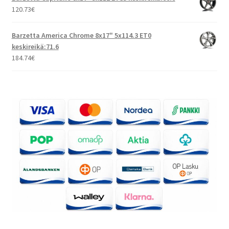
120.73
€
Barzetta America Chrome 8x17" 5x114.3 ET0
keskireikä:71.6
184.74
€