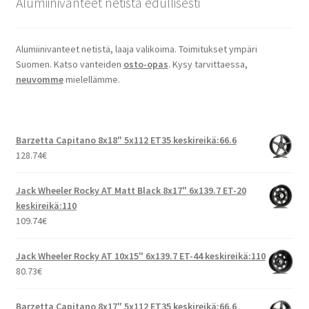
Alumiinivanteet netistä edullisesti
Alumiinivanteet netistä, laaja valikoima. Toimitukset ympäri
Suomen. Katso vanteiden
osto-opas
. Kysy tarvittaessa,
neuvomme
mielellämme.
Barzetta Capitano 8x18" 5x112 ET35 keskireikä:66.6
128.74
€
Jack Wheeler Rocky AT Matt Black 8x17" 6x139.7 ET-20
keskireikä:110
109.74
€
Jack Wheeler Rocky AT 10x15" 6x139.7 ET-44 keskireikä:110
80.73
€
Barzetta Capitano 8x17" 5x112 ET35 keskireikä:66.6