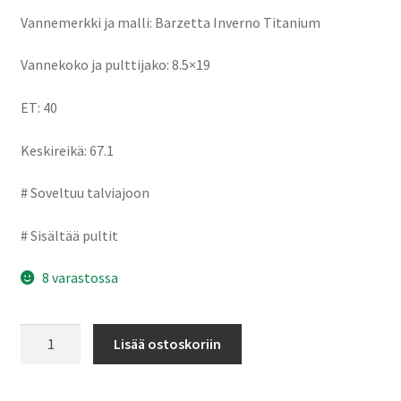
Vannemerkki ja malli: Barzetta Inverno Titanium
Vannekoko ja pulttijako: 8.5×19
ET: 40
Keskireikä: 67.1
# Soveltuu talviajoon
# Sisältää pultit
8 varastossa
Barzetta
Lisää ostoskoriin
Inverno
Titanium