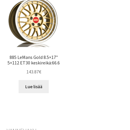
885 LeMans Gold 8.5×17″
5×112 ET30 keskireikä:66.6
143.87
€
Lue lisää