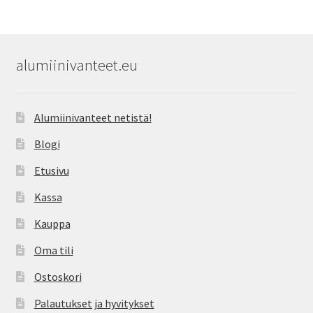
alumiinivanteet.eu
Alumiinivanteet netistä!
Blogi
Etusivu
Kassa
Kauppa
Oma tili
Ostoskori
Palautukset ja hyvitykset