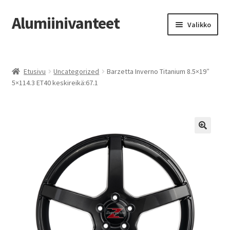
Alumiinivanteet
Siirry
Siirry
Valikko
navigointiin
sisältöön
Etusivu
Etusivu
Uncategorized
Barzetta Inverno Titanium 8.5×19″
Kauppa
5×114.3 ET40 keskireikä:67.1
Oma tili
Tilausohjeet
Vanteiden osto-opas
Auton renkaat
Yhteystiedot