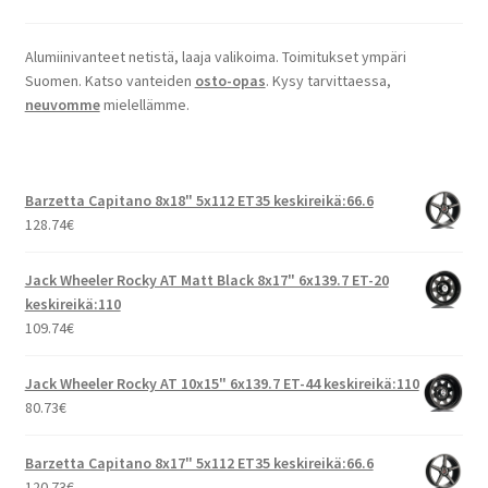
Alumiinivanteet netistä, laaja valikoima. Toimitukset ympäri
Suomen. Katso vanteiden
osto-opas
. Kysy tarvittaessa,
neuvomme
mielellämme.
Barzetta Capitano 8x18" 5x112 ET35 keskireikä:66.6
128.74
€
Jack Wheeler Rocky AT Matt Black 8x17" 6x139.7 ET-20
keskireikä:110
109.74
€
Jack Wheeler Rocky AT 10x15" 6x139.7 ET-44 keskireikä:110
80.73
€
Barzetta Capitano 8x17" 5x112 ET35 keskireikä:66.6
120.73
€