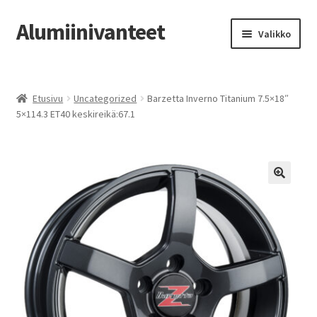
Alumiinivanteet
Siirry
Siirry
Valikko
navigointiin
sisältöön
Etusivu
Etusivu
Uncategorized
Barzetta Inverno Titanium 7.5×18″
Kauppa
5×114.3 ET40 keskireikä:67.1
Oma tili
Tilausohjeet
Vanteiden osto-opas
Auton renkaat
Yhteystiedot