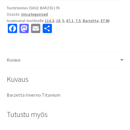
7.5x18"
5x114.3
Tuotetunnus (SKU):
BARZ01176
Osasto:
Uncategorized
ET40
Avainsanat tuotteelle
114.3
,
18
,
5
,
67.1
,
7.5
,
Barzetta
,
ET40
keskireikä:67.1
Fa
M
E
S
määrä
ce
as
m
h
b
to
ai
ar
o
d
l
e
Kuvaus
o
o
k
n
Kuvaus
Barzetta Inverno Titanium
Tutustu myös