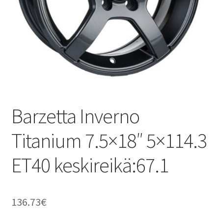
Barzetta Inverno
Titanium 7.5×18″ 5×114.3
ET40 keskireikä:67.1
136.73
€