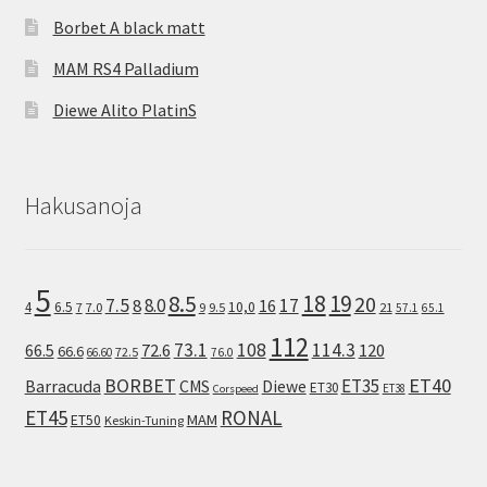
Borbet A black matt
MAM RS4 Palladium
Diewe Alito PlatinS
Hakusanoja
5
8.5
18
19
20
7.5
8.0
17
8
16
10,0
4
6.5
7
7.0
9
9.5
21
57.1
65.1
112
73.1
108
114.3
72.6
120
66.5
66.6
72.5
66.60
76.0
ET40
BORBET
ET35
Barracuda
CMS
Diewe
ET30
ET38
Corspeed
ET45
RONAL
MAM
ET50
Keskin-Tuning