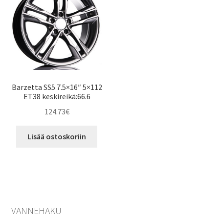
Barzetta SS5 7.5×16″ 5×112
ET38 keskireikä:66.6
124.73
€
Lisää ostoskoriin
VANNEHAKU