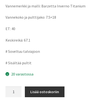
Vannemerkki ja malli: Barzetta Inverno Titanium
Vannekoko ja pulttijako: 7.5×18
ET: 40
Keskireikä: 67.1
# Soveltuu talviajoon
# Sisältää pultit
20 varastossa
Barzetta
Lisää ostoskoriin
Inverno
Titanium