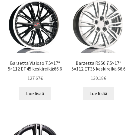
Barzetta Vizioso 7.5×17″
Barzetta RS50 7.5×17″
5×112 ET45 keskireikä:66.6
5×112 ET35 keskireikä:66.6
127.67
€
130.18
€
Lue lisää
Lue lisää