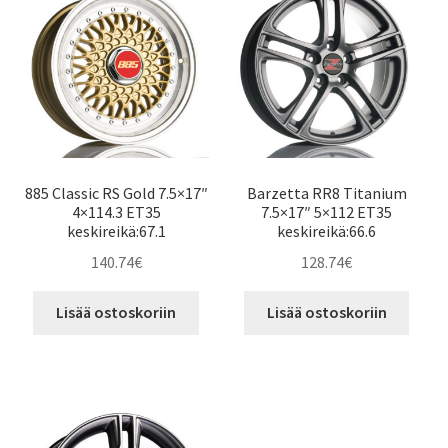
885 Classic RS Gold 7.5×17″
Barzetta RR8 Titanium
4×114.3 ET35
7.5×17″ 5×112 ET35
keskireikä:67.1
keskireikä:66.6
140.74
€
128.74
€
Lisää ostoskoriin
Lisää ostoskoriin