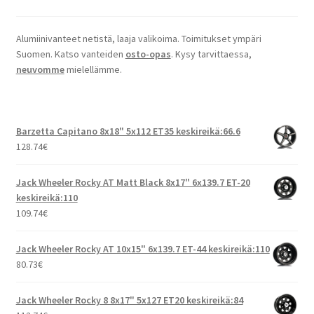
Alumiinivanteet netistä, laaja valikoima. Toimitukset ympäri
Suomen. Katso vanteiden
osto-opas
. Kysy tarvittaessa,
neuvomme
mielellämme.
Barzetta Capitano 8x18" 5x112 ET35 keskireikä:66.6
128.74
€
Jack Wheeler Rocky AT Matt Black 8x17" 6x139.7 ET-20
keskireikä:110
109.74
€
Jack Wheeler Rocky AT 10x15" 6x139.7 ET-44 keskireikä:110
80.73
€
Jack Wheeler Rocky 8 8x17" 5x127 ET20 keskireikä:84