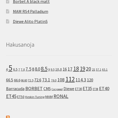
Borbet A black matt
MAM RS4 Palladium
Diewe Alito PlatinS
Hakusanoja
5
8.5
18
19
20
7.5
8.0
17
8
16
10,0
4
6.5
7
7.0
9
9.5
21
57.1
65.1
112
73.1
108
114.3
72.6
120
66.5
66.6
72.5
66.60
76.0
ET40
BORBET
ET35
Barracuda
CMS
Diewe
ET30
ET38
Corspeed
ET45
RONAL
MAM
ET50
Keskin-Tuning