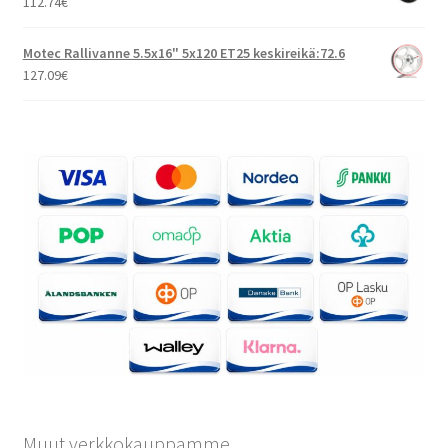
112.74
€
Motec Rallivanne 5.5x16" 5x120 ET25 keskireikä:72.6
127.09
€
Muut verkkokauppamme