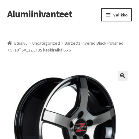
Alumiinivanteet
Siirry
Siirry
Valikko
navigointiin
sisältöön
Etusivu
Etusivu
Uncategorized
Barzetta Inverno Black Polished
Kauppa
7.5×18″ 5×112 ET35 keskireikä:66.6
Oma tili
Tilausohjeet
Vanteiden osto-opas
Auton renkaat
Yhteystiedot