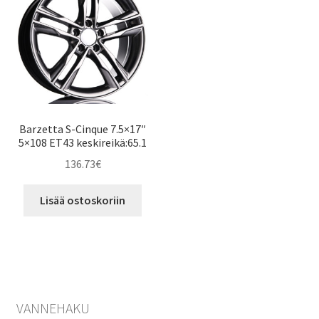
Barzetta S-Cinque 7.5×17″
5×108 ET43 keskireikä:65.1
136.73
€
Lisää ostoskoriin
VANNEHAKU