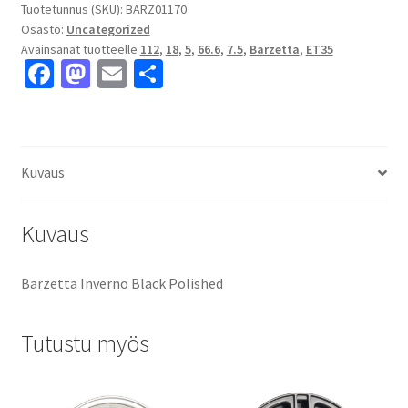
7.5x18"
Tuotetunnus (SKU):
BARZ01170
Osasto:
Uncategorized
5x112
Avainsanat tuotteelle
112
,
18
,
5
,
66.6
,
7.5
,
Barzetta
,
ET35
ET35
Fa
M
E
S
keskireikä:66.6
ce
as
m
h
määrä
b
to
ai
ar
o
d
l
e
Kuvaus
o
o
k
n
Kuvaus
Barzetta Inverno Black Polished
Tutustu myös