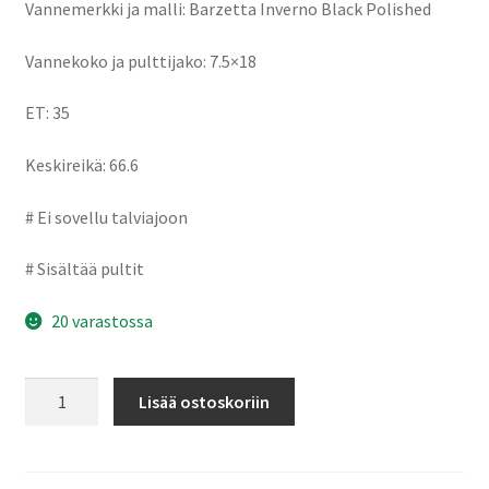
Vannemerkki ja malli: Barzetta Inverno Black Polished
Vannekoko ja pulttijako: 7.5×18
ET: 35
Keskireikä: 66.6
# Ei sovellu talviajoon
# Sisältää pultit
20 varastossa
Barzetta
Lisää ostoskoriin
Inverno
Black
Polished