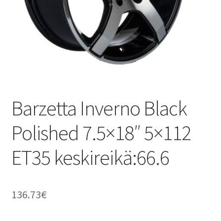
Barzetta Inverno Black
Polished 7.5×18″ 5×112
ET35 keskireikä:66.6
136.73
€