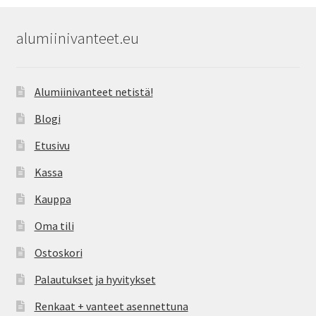
alumiinivanteet.eu
Alumiinivanteet netistä!
Blogi
Etusivu
Kassa
Kauppa
Oma tili
Ostoskori
Palautukset ja hyvitykset
Renkaat + vanteet asennettuna