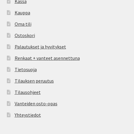
Kassa
Kauppa
Oma tili
Ostoskori
Palautukset ja hyvitykset
Renkaat + vanteet asennettuna
Tietosuoja
Tilauksen peruutus
Tilausohjeet
Vanteiden osto-opas
Yhteystiedot