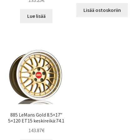
135.25
€
Lisää ostoskoriin
Lue lisää
885 LeMans Gold 8.5×17″
5×120 ET15 keskireikä:74.1
143.87
€