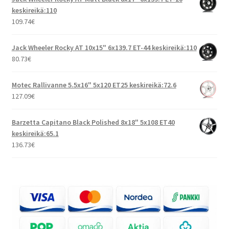
keskireikä:110
109.74
€
Jack Wheeler Rocky AT 10x15" 6x139.7 ET-44 keskireikä:110
80.73
€
Motec Rallivanne 5.5x16" 5x120 ET25 keskireikä:72.6
127.09
€
Barzetta Capitano Black Polished 8x18" 5x108 ET40
keskireikä:65.1
136.73
€