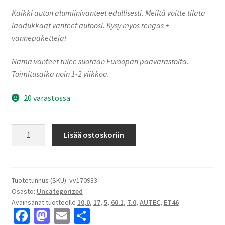
Kaikki auton alumiinivanteet edullisesti. Meiltä voitte tilata
laadukkaat vanteet autoosi. Kysy myös rengas +
vannepaketteja!
Nämä vanteet tulee suoraan Euroopan päävarastolta.
Toimitusaika noin 1-2 viikkoa.
20 varastossa
Autec
Lisää ostoskoriin
SKANDIC
Silver
7.0x17"
5x100
Tuotetunnus (SKU):
vv170933
Osasto:
Uncategorized
ET46
Avainsanat tuotteelle
10,0
,
17
,
5
,
60.1
,
7.0
,
AUTEC
,
ET46
keskireikä:60.1
Fa
M
E
S
määrä