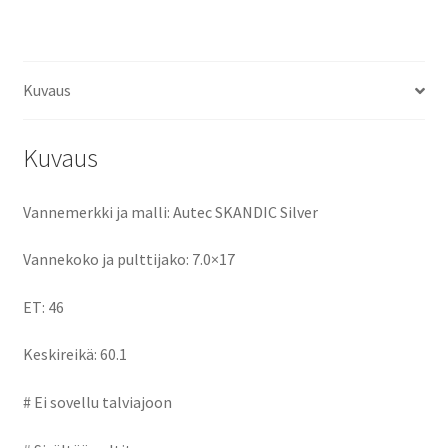
ce
as
m
h
b
to
ai
ar
o
d
l
e
Kuvaus
o
o
k
n
Kuvaus
Vannemerkki ja malli: Autec SKANDIC Silver
Vannekoko ja pulttijako: 7.0×17
ET: 46
Keskireikä: 60.1
# Ei sovellu talviajoon