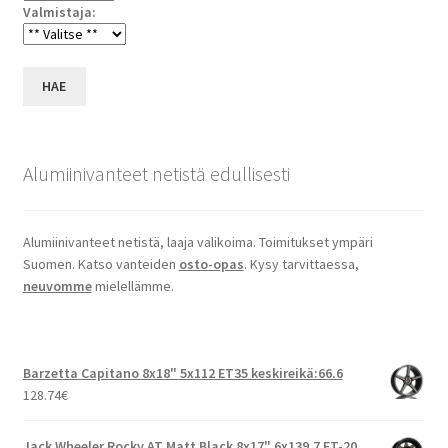
Valmistaja:
HAE
Alumiinivanteet netistä edullisesti
Alumiinivanteet netistä, laaja valikoima. Toimitukset ympäri
Suomen. Katso vanteiden
osto-opas
. Kysy tarvittaessa,
neuvomme
mielellämme.
Barzetta Capitano 8x18" 5x112 ET35 keskireikä:66.6
128.74
€
Jack Wheeler Rocky AT Matt Black 8x17" 6x139.7 ET-20