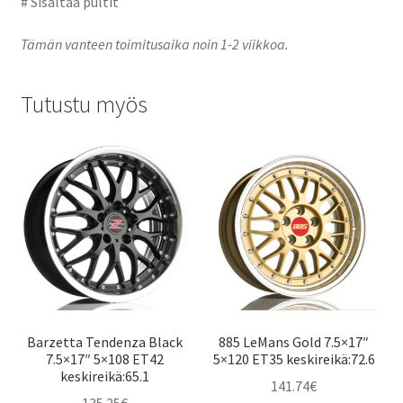
# Sisältää pultit
Tämän vanteen toimitusaika noin 1-2 viikkoa.
Tutustu myös
Barzetta Tendenza Black
885 LeMans Gold 7.5×17″
7.5×17″ 5×108 ET42
5×120 ET35 keskireikä:72.6
keskireikä:65.1
141.74
€