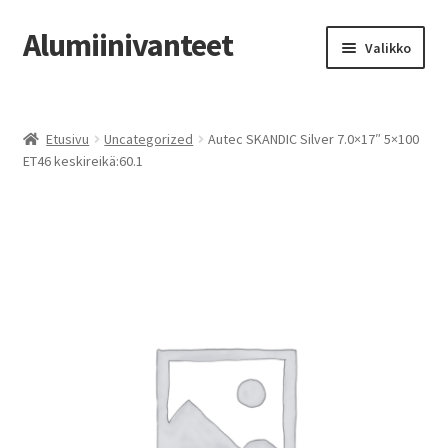
Alumiinivanteet
Siirry
Siirry
Valikko
navigointiin
sisältöön
Etusivu
Etusivu
Uncategorized
Autec SKANDIC Silver 7.0×17″ 5×100
Kauppa
ET46 keskireikä:60.1
Oma tili
Tilausohjeet
Vanteiden osto-opas
Auton renkaat
Yhteystiedot