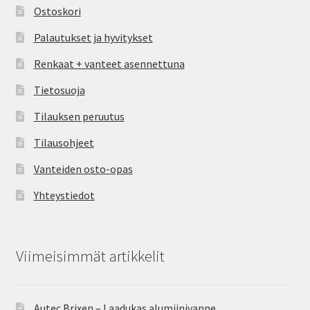
Ostoskori
Palautukset ja hyvitykset
Renkaat + vanteet asennettuna
Tietosuoja
Tilauksen peruutus
Tilausohjeet
Vanteiden osto-opas
Yhteystiedot
Viimeisimmät artikkelit
Autec Brixen – Laadukas alumiinivanne