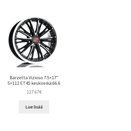
Barzetta Vizioso 7.5×17″
5×112 ET45 keskireikä:66.6
127.67
€
Lue lisää