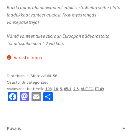
Kaikki auton alumiinivanteet edullisesti. Meiltä voitte tilata
laadukkaat vanteet autoosi. Kysy myös rengas +
vannepaketteja!
Nämä vanteet tulee suoraan Euroopan päävarastolta.
Toimitusaika noin 1-2 viikkoa.
Varasto loppu
Tuotetunnus (SKU):
vv168156
Osasto:
Uncategorized
Avainsanat tuotteelle
108
,
18
,
5
,
65.1
,
7.5
,
AUTEC
,
ET49
Fa
M
E
S
ce
as
m
h
b
to
ai
ar
o
d
l
e
Kuvaus