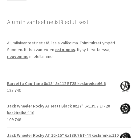
Alumiinivanteet netistä edullisesti
Alumiinivanteet netistä, laaja valikoima. Toimitukset ympäri
Suomen. Katso vanteiden
osto-opas
. Kysy tarvittaessa,
neuvomme
mielellämme.
Barzetta Capitano 8x18" 5x112 ET35 keskireikä:66.6
128.74
€
Jack Wheeler Rocky AT Matt Black 8x17" 6x139.7 ET-20
keskireikä:110
109.74
€
Jack Wheeler Rocky AT 10x15" 6x139.7 ET-44 keskireikä:110