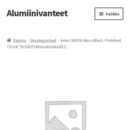
Alumiinivanteet
Siirry
Siirry
Valikko
navigointiin
sisältöön
Etusivu
Etusivu
Uncategorized
Autec RIXON Gloss Black / Polished
Kauppa
7.5×18″ 5×108 ET49 keskireikä:65.1
Oma tili
Tilausohjeet
Vanteiden osto-opas
Auton renkaat
Yhteystiedot