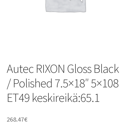
Autec RIXON Gloss Black
/ Polished 7.5×18″ 5×108
ET49 keskireikä:65.1
268.47
€