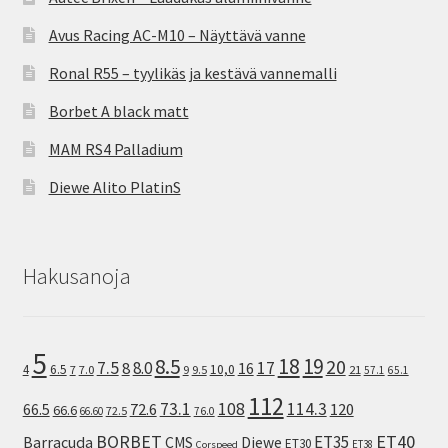
Avus Racing AC-M10 – Näyttävä vanne
Ronal R55 – tyylikäs ja kestävä vannemalli
Borbet A black matt
MAM RS4 Palladium
Diewe Alito PlatinS
Hakusanoja
5
8.5
18
19
20
7.5
8.0
17
8
16
10,0
4
6.5
7
7.0
9
9.5
21
57.1
65.1
112
73.1
108
114.3
72.6
120
66.5
66.6
72.5
66.60
76.0
ET40
BORBET
ET35
Barracuda
CMS
Diewe
ET30
ET38
Corspeed