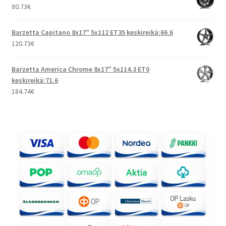
80.73
€
Barzetta Capitano 8x17" 5x112 ET35 keskireikä:66.6
120.73
€
Barzetta America Chrome 8x17" 5x114.3 ET0
keskireikä:71.6
184.74
€