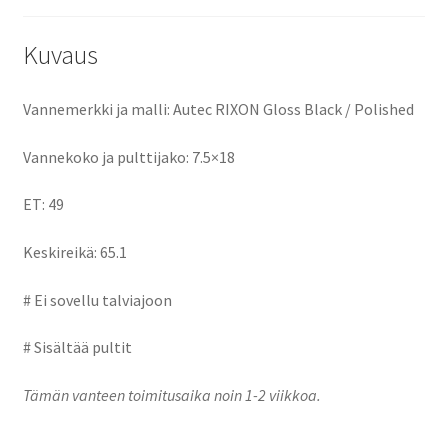
o
o
k
n
Kuvaus
Vannemerkki ja malli: Autec RIXON Gloss Black / Polished
Vannekoko ja pulttijako: 7.5×18
ET: 49
Keskireikä: 65.1
# Ei sovellu talviajoon
# Sisältää pultit
Tämän vanteen toimitusaika noin 1-2 viikkoa.