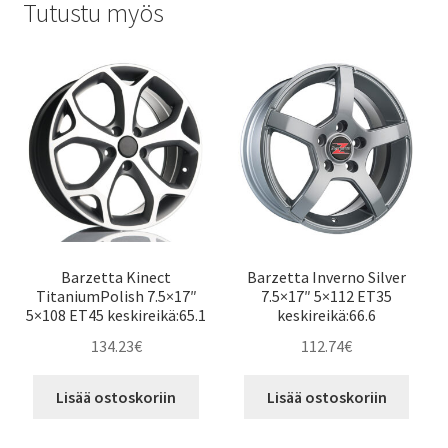
Tutustu myös
Barzetta Kinect
Barzetta Inverno Silver
TitaniumPolish 7.5×17″
7.5×17″ 5×112 ET35
5×108 ET45 keskireikä:65.1
keskireikä:66.6
134.23
€
112.74
€
Lisää ostoskoriin
Lisää ostoskoriin