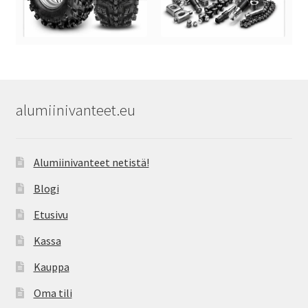
alumiinivanteet.eu
Alumiinivanteet netistä!
Blogi
Etusivu
Kassa
Kauppa
Oma tili