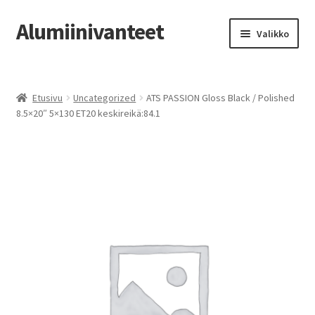
Alumiinivanteet
Siirry
Siirry
Valikko
navigointiin
sisältöön
Etusivu
Etusivu
Uncategorized
ATS PASSION Gloss Black / Polished
Kauppa
8.5×20″ 5×130 ET20 keskireikä:84.1
Oma tili
Tilausohjeet
Vanteiden osto-opas
Auton renkaat
Yhteystiedot