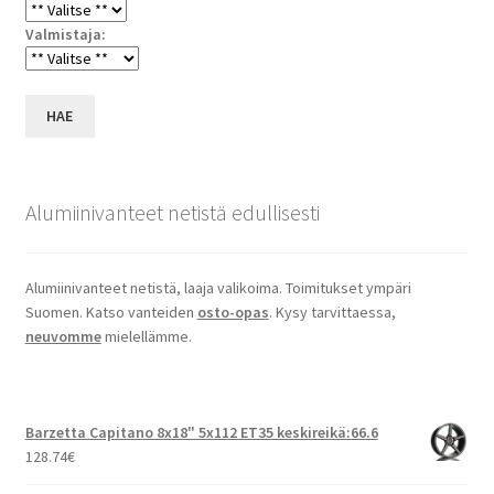
Valmistaja:
HAE
Alumiinivanteet netistä edullisesti
Alumiinivanteet netistä, laaja valikoima. Toimitukset ympäri
Suomen. Katso vanteiden
osto-opas
. Kysy tarvittaessa,
neuvomme
mielellämme.
Barzetta Capitano 8x18" 5x112 ET35 keskireikä:66.6
128.74
€