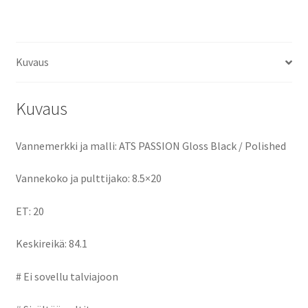
ce
as
m
h
ET20
keskireikä:84.1
b
to
ai
ar
määrä
o
d
l
e
Kuvaus
o
o
k
n
Kuvaus
Vannemerkki ja malli: ATS PASSION Gloss Black / Polished
Vannekoko ja pulttijako: 8.5×20
ET: 20
Keskireikä: 84.1
# Ei sovellu talviajoon