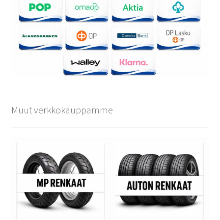
Muut verkkokauppamme