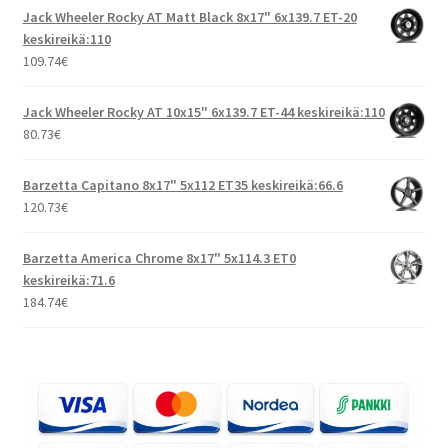
Jack Wheeler Rocky AT Matt Black 8x17" 6x139.7 ET-20
keskireikä:110
109.74
€
Jack Wheeler Rocky AT 10x15" 6x139.7 ET-44 keskireikä:110
80.73
€
Barzetta Capitano 8x17" 5x112 ET35 keskireikä:66.6
120.73
€
Barzetta America Chrome 8x17" 5x114.3 ET0
keskireikä:71.6
184.74
€