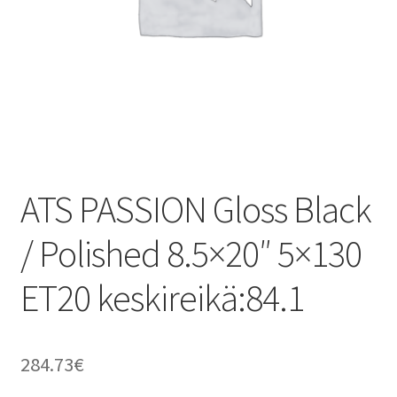
ATS PASSION Gloss Black
/ Polished 8.5×20″ 5×130
ET20 keskireikä:84.1
284.73
€