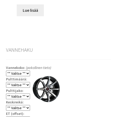
Lue lisää
VANNEHAKU
Vannekoko:
(pakollinen tieto)
Pulttimäärä:
Pulttijako:
Keskireikä:
ET (offset):