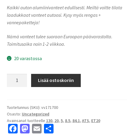
Kaikki auton alumiinivanteet edullisesti. Meiltä voitte tilata
laadukkaat vanteet autoosi. Kysy myös rengas +
vannepaketteja!
Nämä vanteet tulee suoraan Euroopan päävarastolta.
Toimitusaika noin 1-2 viikkoa.
20 varastossa
ATS
Lisää ostoskoriin
PASSION
Gloss
Black
/
Tuotetunnus (SKU):
vv171700
Osasto:
Uncategorized
Polished
Avainsanat tuotteelle
130
,
20
,
5
,
8.5
,
84.1
,
ATS
,
ET20
8.5x20"
Fa
M
E
S
5x130