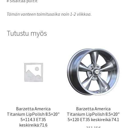
# Sisältää pultit
Tämän vanteen toimitusaika noin 1-2 viikkoa.
Tutustu myös
Barzetta America
Barzetta America
Titanium LipPolish 8.5×20″
Titanium LipPolish 8.5×20″
5×114.3 ET35
5×120 ET35 keskireikä:74.1
keskireikä:71.6