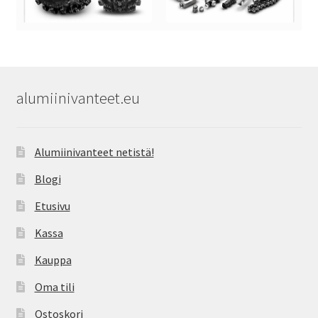
alumiinivanteet.eu
Alumiinivanteet netistä!
Blogi
Etusivu
Kassa
Kauppa
Oma tili
Ostoskori