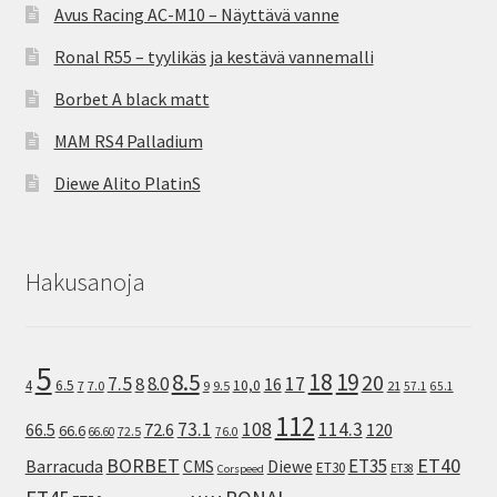
Avus Racing AC-M10 – Näyttävä vanne
Ronal R55 – tyylikäs ja kestävä vannemalli
Borbet A black matt
MAM RS4 Palladium
Diewe Alito PlatinS
Hakusanoja
5
8.5
18
19
20
7.5
8.0
17
8
16
10,0
4
6.5
7
7.0
9
9.5
21
57.1
65.1
112
73.1
108
114.3
72.6
120
66.5
66.6
72.5
66.60
76.0
ET40
BORBET
ET35
Barracuda
CMS
Diewe
ET30
ET38
Corspeed