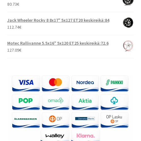
80.73
€
Jack Wheeler Rocky 8 8x17" 5x127 ET20 keskireikä:84
112.74
€
Motec Rallivanne 5.5x16" 5x120 ET25 keskireikä:72.6
127.09
€