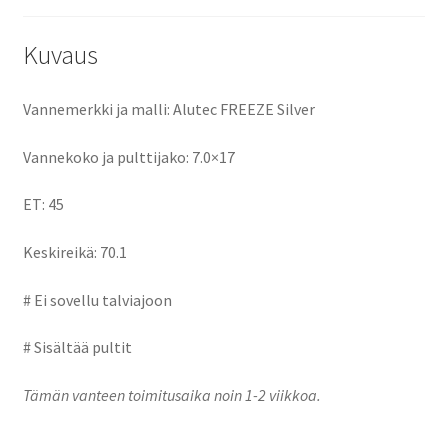
o
o
k
n
Kuvaus
Vannemerkki ja malli: Alutec FREEZE Silver
Vannekoko ja pulttijako: 7.0×17
ET: 45
Keskireikä: 70.1
# Ei sovellu talviajoon
# Sisältää pultit
Tämän vanteen toimitusaika noin 1-2 viikkoa.