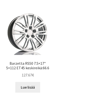
Barzetta RS50 7.5×17″
5×112 ET45 keskireikä:66.6
127.67
€
Lue lisää