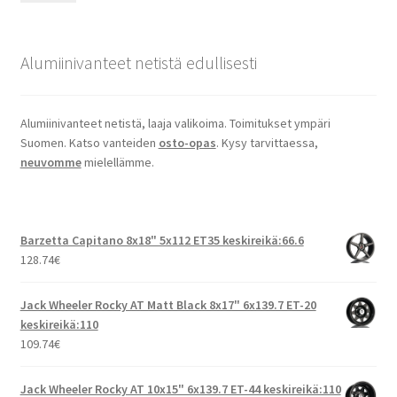
Alumiinivanteet netistä edullisesti
Alumiinivanteet netistä, laaja valikoima. Toimitukset ympäri
Suomen. Katso vanteiden
osto-opas
. Kysy tarvittaessa,
neuvomme
mielellämme.
Barzetta Capitano 8x18" 5x112 ET35 keskireikä:66.6
128.74
€
Jack Wheeler Rocky AT Matt Black 8x17" 6x139.7 ET-20
keskireikä:110
109.74
€
Jack Wheeler Rocky AT 10x15" 6x139.7 ET-44 keskireikä:110