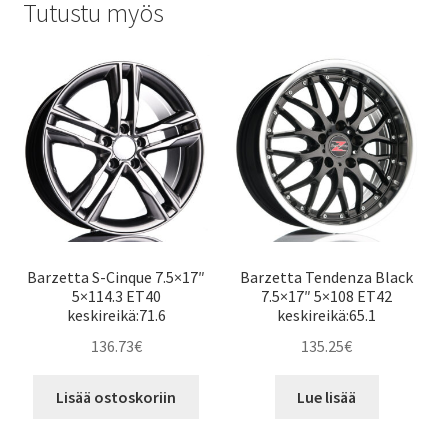
Tutustu myös
Barzetta S-Cinque 7.5×17″
Barzetta Tendenza Black
5×114.3 ET40
7.5×17″ 5×108 ET42
keskireikä:71.6
keskireikä:65.1
136.73
€
135.25
€
Lisää ostoskoriin
Lue lisää