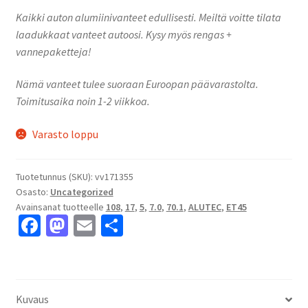
Kaikki auton alumiinivanteet edullisesti. Meiltä voitte tilata
laadukkaat vanteet autoosi. Kysy myös rengas +
vannepaketteja!
Nämä vanteet tulee suoraan Euroopan päävarastolta.
Toimitusaika noin 1-2 viikkoa.
Varasto loppu
Tuotetunnus (SKU):
vv171355
Osasto:
Uncategorized
Avainsanat tuotteelle
108
,
17
,
5
,
7.0
,
70.1
,
ALUTEC
,
ET45
Fa
M
E
S
ce
as
m
h
b
to
ai
ar
o
d
l
e
Kuvaus