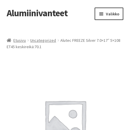
Alumiinivanteet
Siirry
Siirry
Valikko
navigointiin
sisältöön
Etusivu
Etusivu
Uncategorized
Alutec FREEZE Silver 7.0×17″ 5×108
Kauppa
ET45 keskireikä:70.1
Oma tili
Tilausohjeet
Vanteiden osto-opas
Auton renkaat
Yhteystiedot