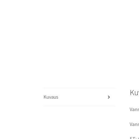
Ku
Kuvaus
Vann
Vann
ET: 