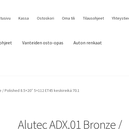
tusivu
Kassa
Ostoskori
Oma tili
Tilausohjeet
Yhteystie
ohjeet
Vanteiden osto-opas
Auton renkaat
 / Polished 8.5×20″ 5×112 ET45 keskireikä:70.1
Alutec ADX.01 Bronze /