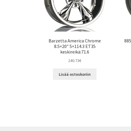
Barzetta America Chrome
885
8.5×20″ 5×114.3 ET35
keskireikä:71.6
240.73
€
Lisää ostoskoriin