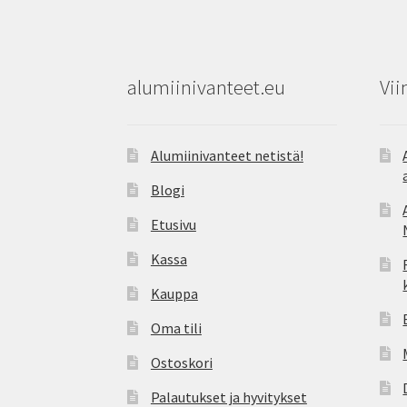
alumiinivanteet.eu
Vii
Alumiinivanteet netistä!
Blogi
Etusivu
Kassa
Kauppa
Oma tili
Ostoskori
Palautukset ja hyvitykset