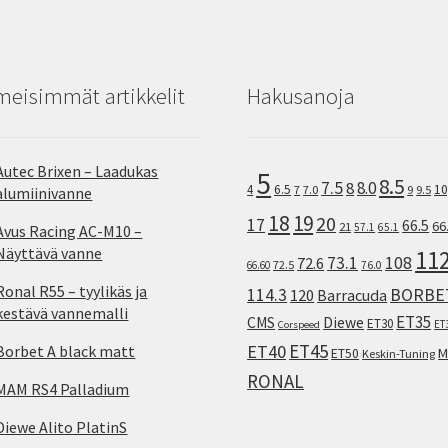
meisimmät artikkelit
Hakusanoja
Autec Brixen – Laadukas
5
8.5
7.5
8.0
8
10
4
6.5
7
7.0
9
9.5
alumiinivanne
18
19
20
17
66.5
66
21
57.1
65.1
Avus Racing AC-M10 –
Näyttävä vanne
11
73.1
108
72.6
72.5
66.60
76.0
Ronal R55 – tyylikäs ja
114.3
BORBE
120
Barracuda
kestävä vannemalli
ET35
CMS
Diewe
ET30
ET
Corspeed
ET45
ET40
Borbet A black matt
M
ET50
Keskin-Tuning
RONAL
MAM RS4 Palladium
Diewe Alito PlatinS