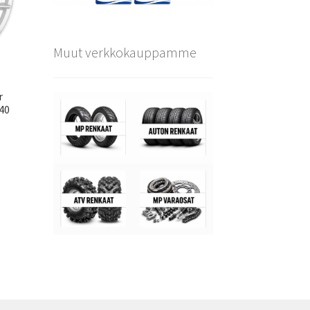
Muut verkkokauppamme
r
40