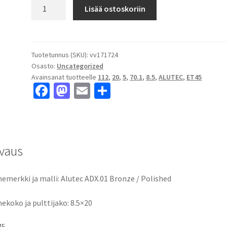
Alutec
Lisää ostoskoriin
ADX.01
Bronze
/
Polished
Tuotetunnus (SKU):
vv171724
Osasto:
Uncategorized
8.5x20"
Avainsanat tuotteelle
112
,
20
,
5
,
70.1
,
8.5
,
ALUTEC
,
ET45
5x112
Fa
M
E
S
ET45
ce
as
m
h
keskireikä:70.1
määrä
b
to
ai
ar
o
d
l
e
vaus
o
o
k
n
emerkki ja malli: Alutec ADX.01 Bronze / Polished
ekoko ja pulttijako: 8.5×20
45