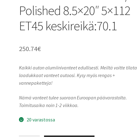
Polished 8.5×20″ 5×112
ET45 keskireikä:70.1
250.74
€
Kaikki auton alumiinivanteet edullisesti. Meiltä voitte tilat
laadukkaat vanteet autoosi. Kysy myös rengas +
vannepaketteja!
Nämä vanteet tulee suoraan Euroopan päävarastolta.
Toimitusaika noin 1-2 viikkoa.
20 varastossa