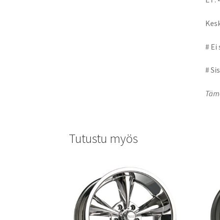
Kesk
# Ei
# Si
Tämä
Tutustu myös