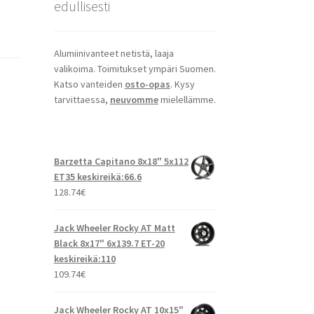
edullisesti
Alumiinivanteet netistä, laaja
valikoima. Toimitukset ympäri Suomen.
Katso vanteiden
osto-opas
. Kysy
tarvittaessa,
neuvomme
mielellämme.
Barzetta Capitano 8x18" 5x112
ET35 keskireikä:66.6
128.74
€
Jack Wheeler Rocky AT Matt
Black 8x17" 6x139.7 ET-20
keskireikä:110
109.74
€
Jack Wheeler Rocky AT 10x15"