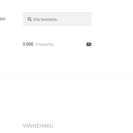
Etsi:
Haku
dot
0.00
€
0 tuotetta
VANNEHAKU