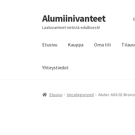
Alumiinivanteet
Siirry
Siirry
E
navigointiin
sisältöön
Laatuvanteet netistä edullisesti!
Etusivu
Kauppa
Oma tili
Tilaus
Yhteystiedot
Etusivu
Uncategorized
Alutec ADX.01 Bronze