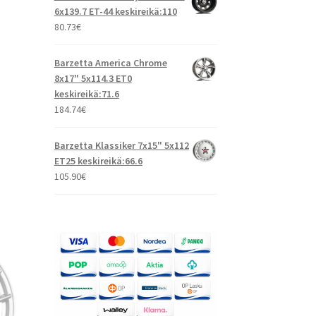
6x139.7 ET-44 keskireikä:110
80.73
€
Barzetta America Chrome
8x17" 5x114.3 ET0
keskireikä:71.6
184.74
€
Barzetta Klassiker 7x15" 5x112
ET25 keskireikä:66.6
105.90
€