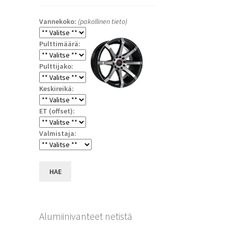
Vannekoko:
(pakollinen tieto)
Pulttimäärä:
Pulttijako:
Keskireikä:
ET (offset):
a
Valmistaja:
HAE
Alumiinivanteet netistä