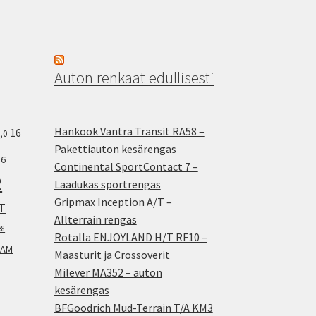
Auton renkaat edullisesti
Hankook Vantra Transit RA58 –
16
,0
Pakettiauton kesärengas
.6
Continental SportContact 7 –
2
Laadukas sportrengas
Gripmax Inception A/T –
T
Allterrain rengas
38
Rotalla ENJOYLAND H/T RF10 –
AM
Maasturit ja Crossoverit
Milever MA352 – auton
kesärengas
BFGoodrich Mud-Terrain T/A KM3