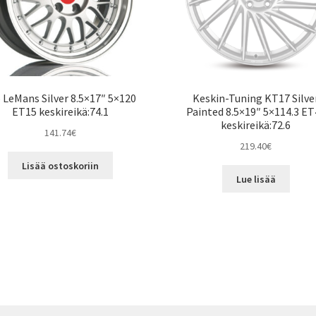
 LeMans Silver 8.5×17″ 5×120
Keskin-Tuning KT17 Silve
ET15 keskireikä:74.1
Painted 8.5×19″ 5×114.3 ET
keskireikä:72.6
141.74
€
219.40
€
Lisää ostoskoriin
Lue lisää