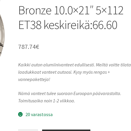
Bronze 10.0×21″ 5×112
ET38 keskireikä:66.60
787.74
€
Kaikki auton alumiinivanteet edullisesti. Meiltä voitte tilat
laadukkaat vanteet autoosi. Kysy myös rengas +
vannepaketteja!
Nämä vanteet tulee suoraan Euroopan päävarastolta.
Toimitusaika noin 1-2 viikkoa.
20 varastossa