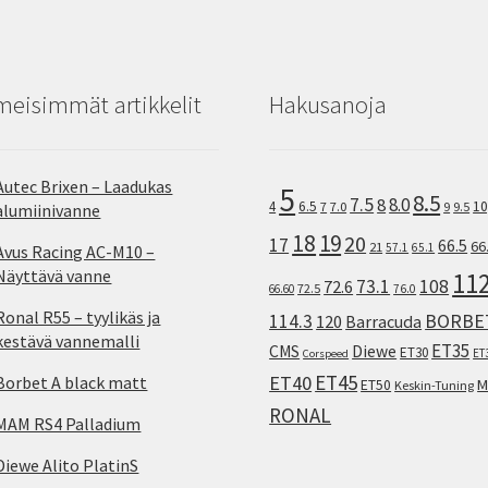
meisimmät artikkelit
Hakusanoja
Autec Brixen – Laadukas
5
8.5
7.5
8.0
8
10
4
6.5
7
7.0
9
9.5
alumiinivanne
18
19
20
17
66.5
66
21
57.1
65.1
Avus Racing AC-M10 –
Näyttävä vanne
11
73.1
108
72.6
72.5
66.60
76.0
Ronal R55 – tyylikäs ja
114.3
BORBE
120
Barracuda
kestävä vannemalli
ET35
CMS
Diewe
ET30
ET
Corspeed
ET45
ET40
Borbet A black matt
M
ET50
Keskin-Tuning
RONAL
MAM RS4 Palladium
Diewe Alito PlatinS