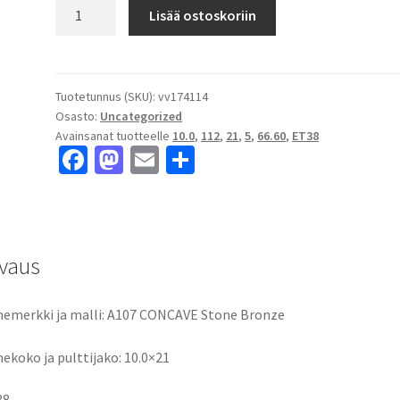
A107
Lisää ostoskoriin
CONCAVE
Stone
Bronze
10.0x21"
Tuotetunnus (SKU):
vv174114
Osasto:
Uncategorized
5x112
Avainsanat tuotteelle
10.0
,
112
,
21
,
5
,
66.60
,
ET38
ET38
Fa
M
E
S
keskireikä:66.60
ce
as
m
h
määrä
b
to
ai
ar
o
d
l
e
vaus
o
o
k
n
emerkki ja malli: A107 CONCAVE Stone Bronze
ekoko ja pulttijako: 10.0×21
38