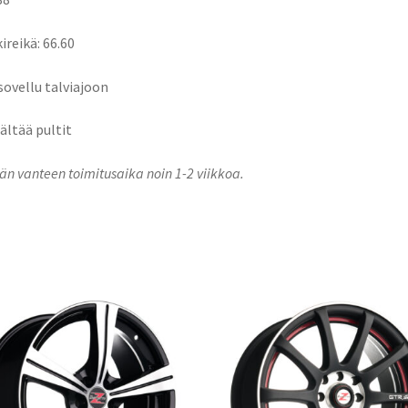
ireikä: 66.60
 sovellu talviajoon
sältää pultit
n vanteen toimitusaika noin 1-2 viikkoa.