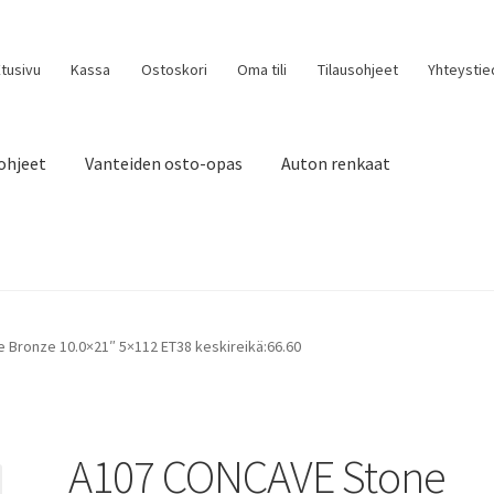
tusivu
Kassa
Ostoskori
Oma tili
Tilausohjeet
Yhteystie
ohjeet
Vanteiden osto-opas
Auton renkaat
Bronze 10.0×21″ 5×112 ET38 keskireikä:66.60
A107 CONCAVE Stone