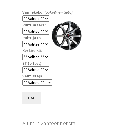
Vannekoko:
(pakollinen tieto)
Pulttimäärä:
Pulttijako:
Keskireikä:
ET (offset):
a
Valmistaja:
HAE
Alumiinivanteet netistä