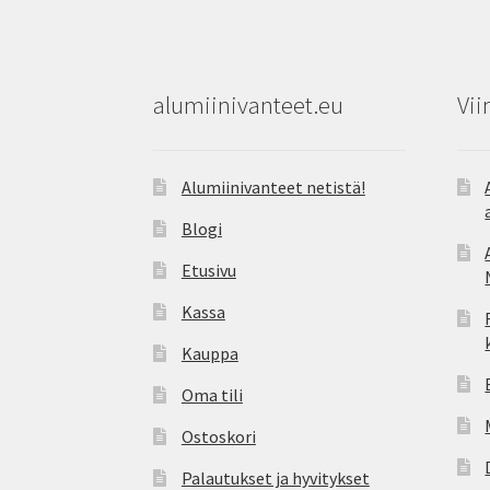
alumiinivanteet.eu
Vii
Alumiinivanteet netistä!
Blogi
Etusivu
Kassa
Kauppa
Oma tili
Ostoskori
Palautukset ja hyvitykset