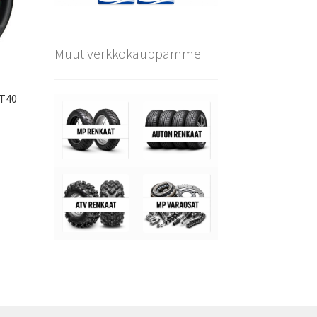
Muut verkkokauppamme
ET40