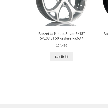
Barzetta Kinect Silver 8×18″
Ba
5×108 ET50 keskireikä:63.4
154.48
€
Lue lisää