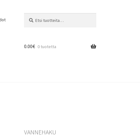
Etsi:
Haku
dot
0.00
€
0 tuotetta
VANNEHAKU