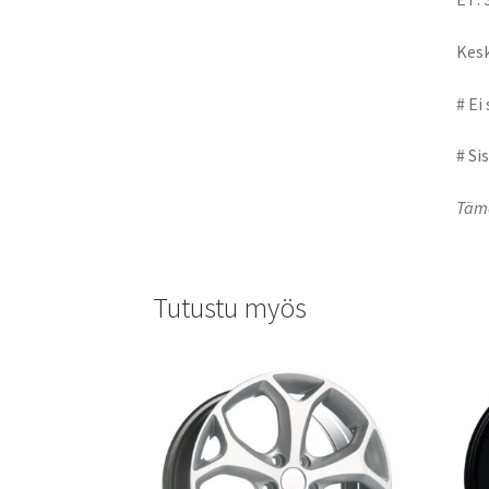
Kesk
# Ei
# Si
Tämä
Tutustu myös