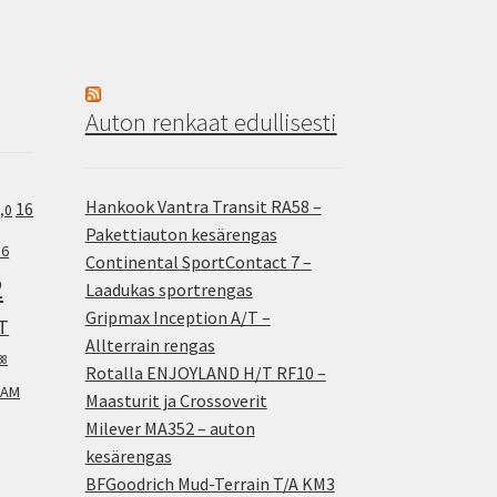
Auton renkaat edullisesti
Hankook Vantra Transit RA58 –
16
,0
Pakettiauton kesärengas
.6
Continental SportContact 7 –
2
Laadukas sportrengas
Gripmax Inception A/T –
T
Allterrain rengas
38
Rotalla ENJOYLAND H/T RF10 –
AM
Maasturit ja Crossoverit
Milever MA352 – auton
kesärengas
BFGoodrich Mud-Terrain T/A KM3