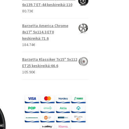
6x139.7 ET-44 keskireikä:110
80.73
€
Barzetta America Chrome
8x17" 5x114.3 ET0
keskireikä:71.6
184.74
€
Barzetta Klassiker 7x15" 5x112
ET25 keskireikä:66.6
105.90
€