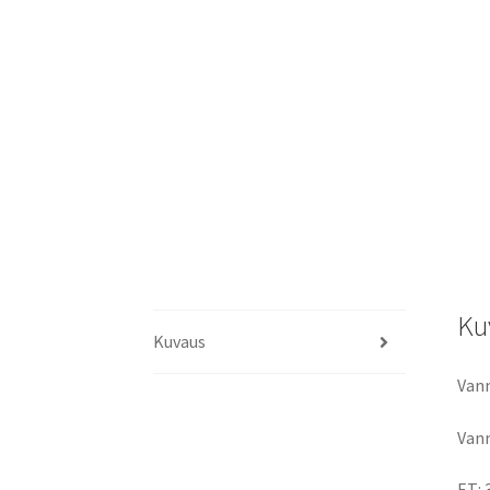
Ku
Kuvaus
Vann
Vann
ET: 