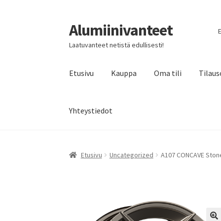
Alumiinivanteet
Siirry
Siirry
E
navigointiin
sisältöön
Laatuvanteet netistä edullisesti!
Etusivu
Kauppa
Oma tili
Tilaus
Yhteystiedot
Etusivu
Uncategorized
A107 CONCAVE Stone 