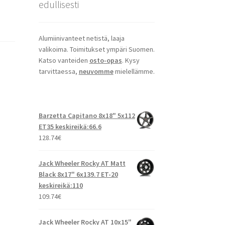
edullisesti
Alumiinivanteet netistä, laaja
valikoima. Toimitukset ympäri Suomen.
Katso vanteiden
osto-opas
. Kysy
tarvittaessa,
neuvomme
mielellämme.
Barzetta Capitano 8x18" 5x112
ET35 keskireikä:66.6
128.74
€
Jack Wheeler Rocky AT Matt
Black 8x17" 6x139.7 ET-20
keskireikä:110
109.74
€
Jack Wheeler Rocky AT 10x15"