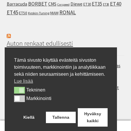
ET40
BORBET
ET35
Barracuda
CMS
Diewe
ET30
ET38
Corspeed
ET45
RONAL
MAM
ET50
Keskin-Tuning
Auton renkaat edullisesti
Tämä sivusto käyttää evästeitä sivuston
Hankook Vantra Transit RA58 – Pakettiauton kesärengas
toimivuuteen, markkinointiin ja analytiikkaan
Continental SportContact 7 – Laadukas sportrengas
sekä niiden seuraamiseen ja kehittämiseen.
Gripmax Inception A/T – Allterrain rengas
Lue lisää
Rotalla ENJOYLAND H/T RF10 – Maasturit ja Crossoverit
Tekninen
Tekninen
Milever MA352 – auton kesärengas
Markkinointi
Markkinointi
BFGoodrich Mud-Terrain T/A KM3 – Pitoa jokapaikkaan
Hyväksy
Kiellä
Tallenna
kaikki
0