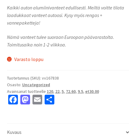
Kaikki auton alumiinivanteet edullisesti. Meiltä voitte tilata
laadukkaat vanteet autoosi. Kysy myös rengas +
vannepaketteja!
Nämä vanteet tulee suoraan Euroopan päävarastolta.
Toimitusaika noin 1-2 viikkoa.
Varasto loppu
Tuotetunnus (SKU):
vv167838
Osasto:
Uncategorized
Avainsanat tuotteelle
120
,
22
,
5
,
72.60
,
9.5
,
et30.00
Fa
M
E
S
ce
as
m
h
b
to
ai
ar
o
d
l
e
Kuvaus