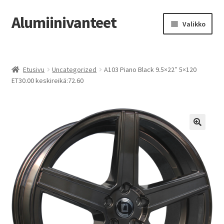
Alumiinivanteet
Siirry
Siirry
Valikko
navigointiin
sisältöön
Etusivu
Etusivu
Uncategorized
A103 Piano Black 9.5×22″ 5×120
Kauppa
ET30.00 keskireikä:72.60
Oma tili
Tilausohjeet
Vanteiden osto-opas
Auton renkaat
Yhteystiedot