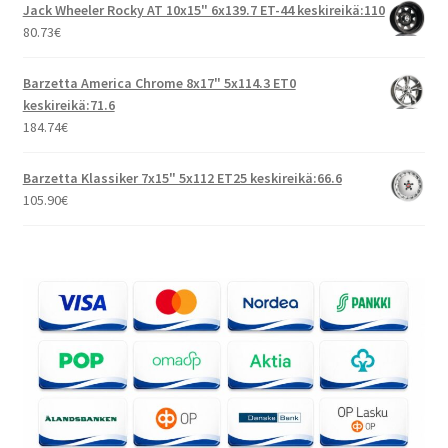
Jack Wheeler Rocky AT 10x15" 6x139.7 ET-44 keskireikä:110
80.73
€
Barzetta America Chrome 8x17" 5x114.3 ET0
keskireikä:71.6
184.74
€
Barzetta Klassiker 7x15" 5x112 ET25 keskireikä:66.6
105.90
€