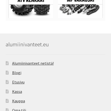
alumiinivanteet.eu
Alumiinivanteet netistä!
Blogi
Etusivu
Kassa
Kauppa
Oma tili