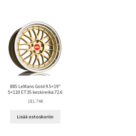
885 LeMans Gold 9.5×19″
5×120 ET35 keskireikä:72.6
181.74
€
Lisää ostoskoriin