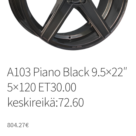
A103 Piano Black 9.5×22″
5×120 ET30.00
keskireikä:72.60
804.27
€