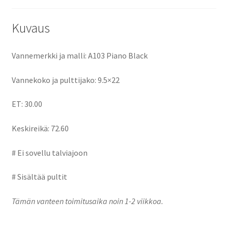
o
o
k
n
Kuvaus
Vannemerkki ja malli: A103 Piano Black
Vannekoko ja pulttijako: 9.5×22
ET: 30.00
Keskireikä: 72.60
# Ei sovellu talviajoon
# Sisältää pultit
Tämän vanteen toimitusaika noin 1-2 viikkoa.