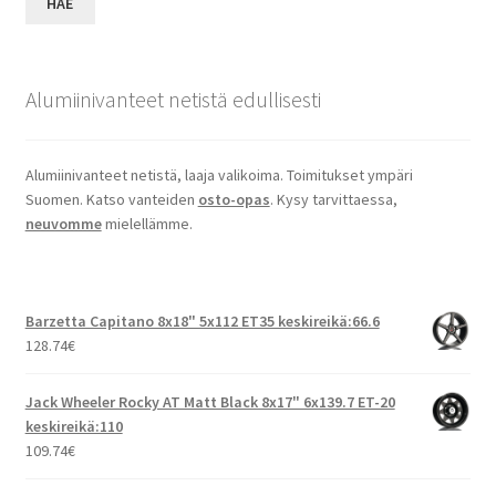
HAE
Alumiinivanteet netistä edullisesti
Alumiinivanteet netistä, laaja valikoima. Toimitukset ympäri
Suomen. Katso vanteiden
osto-opas
. Kysy tarvittaessa,
neuvomme
mielellämme.
Barzetta Capitano 8x18" 5x112 ET35 keskireikä:66.6
128.74
€
Jack Wheeler Rocky AT Matt Black 8x17" 6x139.7 ET-20
keskireikä:110
109.74
€