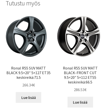
Tutustu myös
Ronal R55 SUV MATT
Ronal R55 SUV MATT
BLACK 9.5×20″ 5×127 ET35
BLACK-FRONT CUT
keskireikä:71.5
9.5×20″ 5×112 ET55
keskireikä:66.5
266.34
€
286.53
€
Lue lisää
Lue lisää