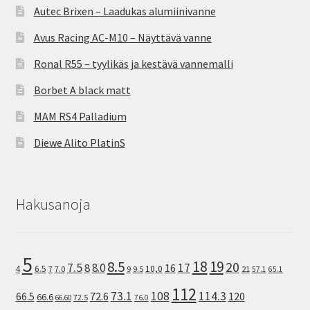
Autec Brixen – Laadukas alumiinivanne
Avus Racing AC-M10 – Näyttävä vanne
Ronal R55 – tyylikäs ja kestävä vannemalli
Borbet A black matt
MAM RS4 Palladium
Diewe Alito PlatinS
Hakusanoja
5
8.5
18
19
20
7.5
8.0
17
8
16
10,0
4
6.5
7
7.0
9
9.5
21
57.1
65.1
112
73.1
108
114.3
72.6
120
66.5
66.6
72.5
66.60
76.0