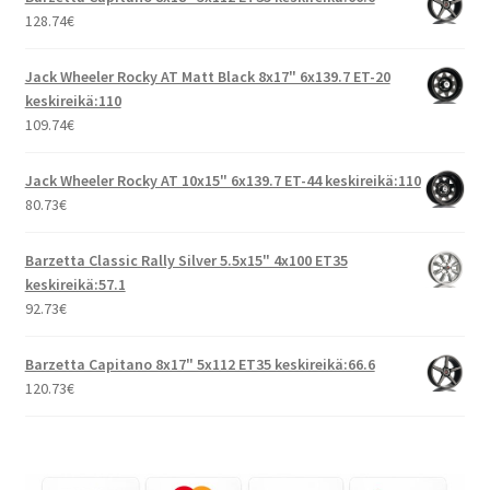
128.74
€
Jack Wheeler Rocky AT Matt Black 8x17" 6x139.7 ET-20
keskireikä:110
109.74
€
Jack Wheeler Rocky AT 10x15" 6x139.7 ET-44 keskireikä:110
80.73
€
Barzetta Classic Rally Silver 5.5x15" 4x100 ET35
keskireikä:57.1
92.73
€
Barzetta Capitano 8x17" 5x112 ET35 keskireikä:66.6
120.73
€