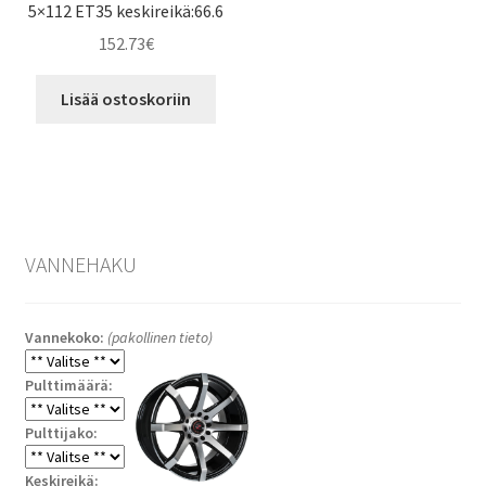
5×112 ET35 keskireikä:66.6
152.73
€
Lisää ostoskoriin
VANNEHAKU
Vannekoko:
(pakollinen tieto)
Pulttimäärä:
Pulttijako:
Keskireikä: