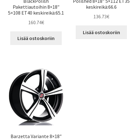
BlackPolish
Polished 8×18″ 5×112 ET35
Pakettiautoihin 8×18″
keskireikä:66.6
5×108 ET40 keskireikä:65.1
136.73
€
160.74
€
Lisää ostoskoriin
Lisää ostoskoriin
Barzetta Variante 8×18″