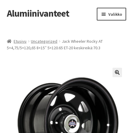
Alumiinivanteet
Siirry
Siirry
Valikko
navigointiin
sisältöön
Etusivu
Etusivu
Uncategorized
Jack Wheeler Rocky AT
Kauppa
5×4,75/5×120,65 8×15″ 5×120.65 ET-20 keskireikä:70.3
Oma tili
Tilausohjeet
Vanteiden osto-opas
Auton renkaat
Yhteystiedot