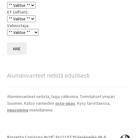
ET (offset):
Valmistaja:
HAE
Alumiinivanteet netistä edullisesti
Alumiinivanteet netistä, laaja valikoima. Toimitukset ympäri
Suomen. Katso vanteiden
osto-opas
. Kysy tarvittaessa,
neuvomme
mielellämme.
Barzetta Capitano 8x18" 5x112 ET35 keskireikä:66.6