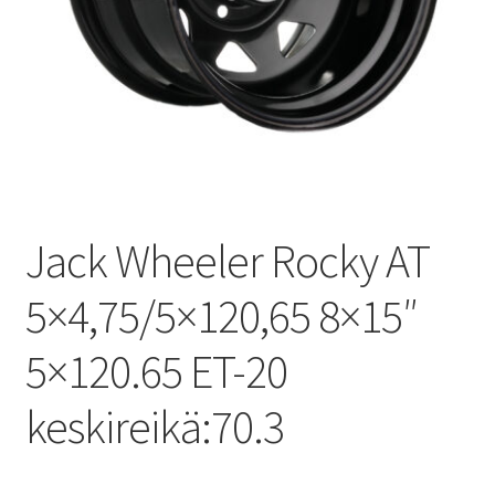
Jack Wheeler Rocky AT
5×4,75/5×120,65 8×15″
5×120.65 ET-20
keskireikä:70.3