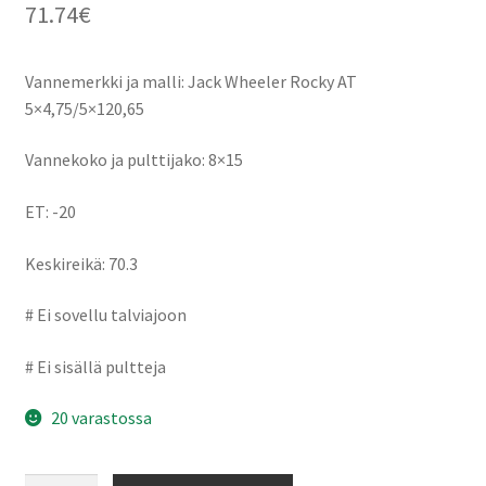
71.74
€
Vannemerkki ja malli: Jack Wheeler Rocky AT
5×4,75/5×120,65
Vannekoko ja pulttijako: 8×15
ET: -20
Keskireikä: 70.3
# Ei sovellu talviajoon
# Ei sisällä pultteja
20 varastossa