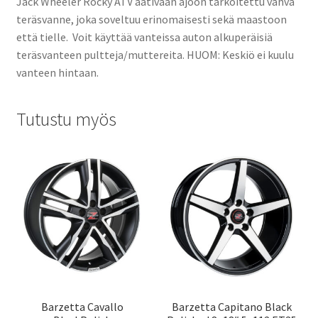
Jack Wheeler Rocky ATV aativaan ajoon tarkoitettu vahva
teräsvanne, joka soveltuu erinomaisesti sekä maastoon
että tielle. Voit käyttää vanteissa auton alkuperäisiä
teräsvanteen pultteja/muttereita. HUOM: Keskiö ei kuulu
vanteen hintaan.
Tutustu myös
Barzetta Cavallo
Barzetta Capitano Black