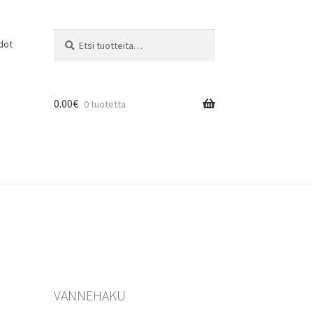
Etsi:
Haku
dot
0.00
€
0 tuotetta
VANNEHAKU