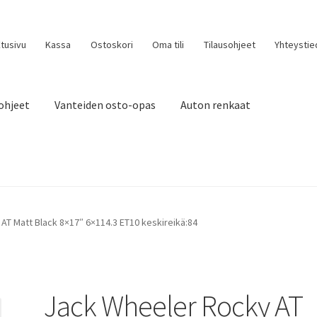
tusivu
Kassa
Ostoskori
Oma tili
Tilausohjeet
Yhteystie
ohjeet
Vanteiden osto-opas
Auton renkaat
AT Matt Black 8×17″ 6×114.3 ET10 keskireikä:84
Jack Wheeler Rocky AT