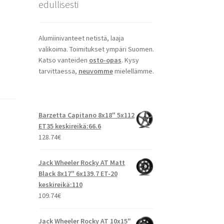
edullisesti
Alumiinivanteet netistä, laaja
valikoima. Toimitukset ympäri Suomen.
Katso vanteiden
osto-opas
. Kysy
tarvittaessa,
neuvomme
mielellämme.
Barzetta Capitano 8x18" 5x112
ET35 keskireikä:66.6
128.74
€
Jack Wheeler Rocky AT Matt
Black 8x17" 6x139.7 ET-20
keskireikä:110
109.74
€
Jack Wheeler Rocky AT 10x15"