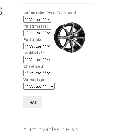
3
Vannekoko:
(pakollinen tieto)
Pulttimäärä:
Pulttijako:
Keskireikä:
ET (offset):
Valmistaja:
HAE
Alumiinivanteet netistä