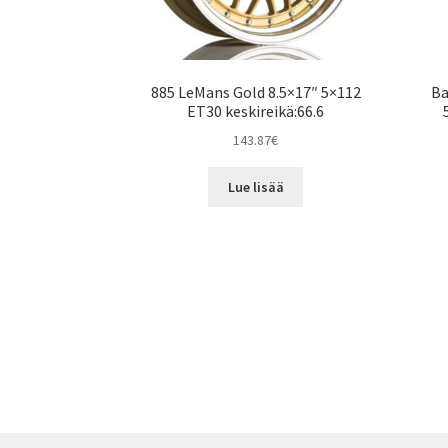
885 LeMans Gold 8.5×17″ 5×112
Ba
ET30 keskireikä:66.6
143.87
€
Lue lisää