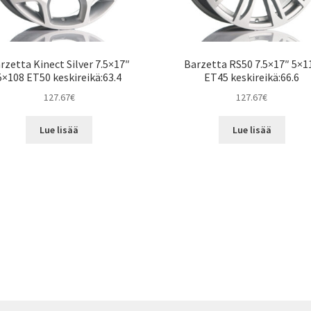
rzetta Kinect Silver 7.5×17″
Barzetta RS50 7.5×17″ 5×1
5×108 ET50 keskireikä:63.4
ET45 keskireikä:66.6
127.67
€
127.67
€
Lue lisää
Lue lisää