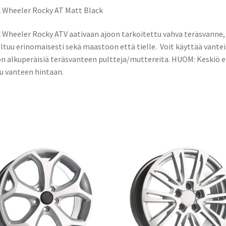
k
n
 Wheeler Rocky AT Matt Black
 Wheeler Rocky ATV aativaan ajoon tarkoitettu vahva teräsvanne,
ltuu erinomaisesti sekä maastoon että tielle. Voit käyttää vantei
n alkuperäisiä teräsvanteen pultteja/muttereita. HUOM: Keskiö e
u vanteen hintaan.