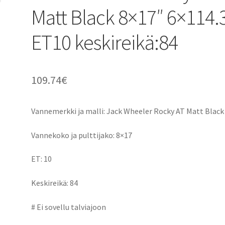
Matt Black 8×17″ 6×114.
ET10 keskireikä:84
109.74
€
Vannemerkki ja malli: Jack Wheeler Rocky AT Matt Black
Vannekoko ja pulttijako: 8×17
ET: 10
Keskireikä: 84
# Ei sovellu talviajoon