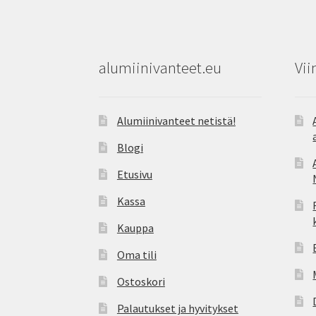
alumiinivanteet.eu
Vii
Alumiinivanteet netistä!
Blogi
Etusivu
Kassa
Kauppa
Oma tili
Ostoskori
Palautukset ja hyvitykset