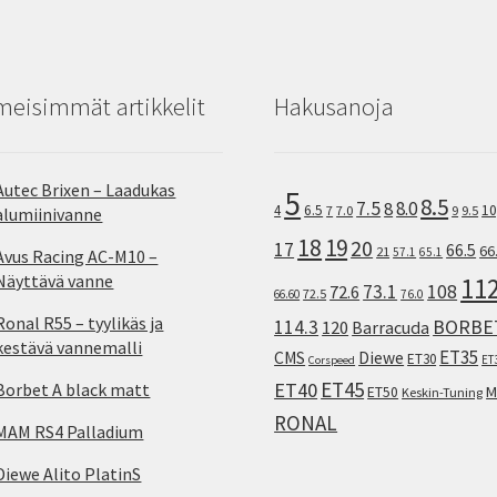
meisimmät artikkelit
Hakusanoja
Autec Brixen – Laadukas
5
8.5
7.5
8.0
8
10
4
6.5
7
7.0
9
9.5
alumiinivanne
18
19
20
17
66.5
66
21
57.1
65.1
Avus Racing AC-M10 –
Näyttävä vanne
11
73.1
108
72.6
72.5
66.60
76.0
Ronal R55 – tyylikäs ja
114.3
BORBE
120
Barracuda
kestävä vannemalli
ET35
CMS
Diewe
ET30
ET
Corspeed
ET45
ET40
Borbet A black matt
M
ET50
Keskin-Tuning
RONAL
MAM RS4 Palladium
Diewe Alito PlatinS