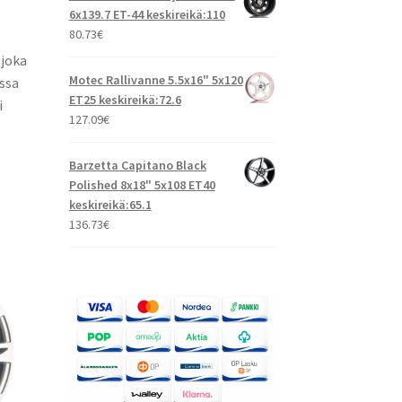
6x139.7 ET-44 keskireikä:110
80.73
€
 joka
Motec Rallivanne 5.5x16" 5x120
ssa
ET25 keskireikä:72.6
i
127.09
€
Barzetta Capitano Black
Polished 8x18" 5x108 ET40
keskireikä:65.1
136.73
€