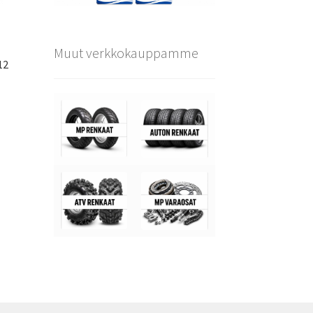
Muut verkkokauppamme
12