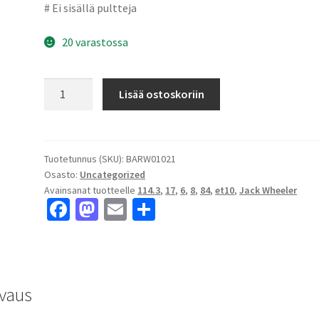
# Ei sisällä pultteja
20 varastossa
Jack
Lisää ostoskoriin
Wheeler
Rocky
AT
Matt
Tuotetunnus (SKU):
BARW01021
Osasto:
Uncategorized
Black
Avainsanat tuotteelle
114.3
,
17
,
6
,
8
,
84
,
et10
,
Jack Wheeler
8x17"
Fa
M
E
S
6x114.3
ce
as
m
h
ET10
keskireikä:84
b
to
ai
ar
määrä
o
d
l
e
vaus
o
o