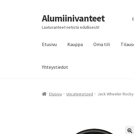
Alumiinivanteet
Siirry
Siirry
E
navigointiin
sisältöön
Laatuvanteet netistä edullisesti!
Etusivu
Kauppa
Oma tili
Tilaus
Yhteystiedot
Etusivu
Uncategorized
Jack Wheeler Rocky 