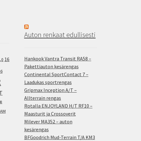
Auton renkaat edullisesti
Hankook Vantra Transit RA58 –
16
,0
Pakettiauton kesärengas
.6
Continental SportContact 7 –
2
Laadukas sportrengas
Gripmax Inception A/T –
T
Allterrain rengas
38
Rotalla ENJOYLAND H/T RF10 –
AM
Maasturit ja Crossoverit
Milever MA352 – auton
kesärengas
BFGoodrich Mud-Terrain T/A KM3