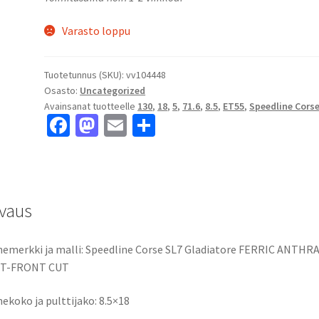
Varasto loppu
Tuotetunnus (SKU):
vv104448
Osasto:
Uncategorized
Avainsanat tuotteelle
130
,
18
,
5
,
71.6
,
8.5
,
ET55
,
Speedline Cors
Fa
M
E
S
ce
as
m
h
b
to
ai
ar
o
d
l
e
vaus
o
o
k
n
emerkki ja malli: Speedline Corse SL7 Gladiatore FERRIC ANTHR
T-FRONT CUT
ekoko ja pulttijako: 8.5×18