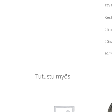
ET: 
Kesk
# Ei
# Si
Tämä
Tutustu myös