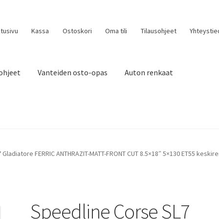
tusivu
Kassa
Ostoskori
Oma tili
Tilausohjeet
Yhteystie
ohjeet
Vanteiden osto-opas
Auton renkaat
 Gladiatore FERRIC ANTHRAZIT-MATT-FRONT CUT 8.5×18″ 5×130 ET55 keskirei
Speedline Corse SL7