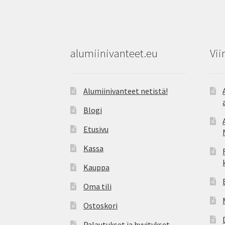
alumiinivanteet.eu
Vii
Alumiinivanteet netistä!
Blogi
Etusivu
Kassa
Kauppa
Oma tili
Ostoskori
Palautukset ja hyvitykset