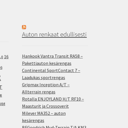
Auton renkaat edullisesti
Hankook Vantra Transit RA58 –
16
,0
Pakettiauton kesärengas
.6
Continental SportContact 7 –
2
Laadukas sportrengas
Gripmax Inception A/T –
T
Allterrain rengas
38
Rotalla ENJOYLAND H/T RF10 –
AM
Maasturit ja Crossoverit
Milever MA352 – auton
kesärengas
BFGoodrich Mud-Terrain T/A KM3