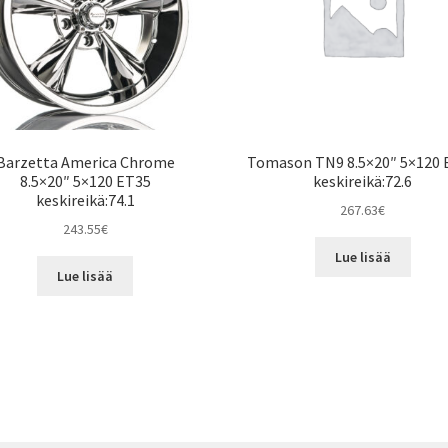
Barzetta America Chrome
Tomason TN9 8.5×20″ 5×120 
8.5×20″ 5×120 ET35
keskireikä:72.6
keskireikä:74.1
267.63
€
243.55
€
Lue lisää
Lue lisää