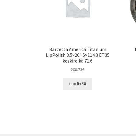
Barzetta America Titanium
LipPolish 8.5×20″ 5×114.3 ET35
keskireikä:71.6
208.73
€
Lue lisää