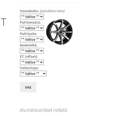
Vannekoko:
(pakollinen tieto)
NT
Pulttimäärä:
Pulttijako:
Keskireikä:
ET (offset):
Valmistaja:
a
HAE
Alumiinivanteet netistä