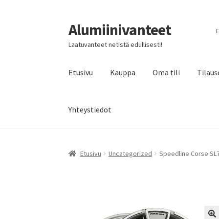
Alumiinivanteet
Siirry
Siirry
E
navigointiin
sisältöön
Laatuvanteet netistä edullisesti!
Etusivu
Kauppa
Oma tili
Tilaus
Yhteystiedot
Etusivu
Uncategorized
Speedline Corse SL7