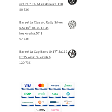
6x139.7 ET-44 keskireikä:110
80.73
€
Barzetta Classic Rally Silver
5.5x15" 4x100 ET35
keskireikä:57.1
92.73
€
Barzetta Capitano 8x17" 5x112
ET35 keskireikä:66.6
120.73
€