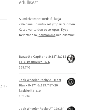
edullisesti
Alumiinivanteet netistä, laaja
valikoima. Toimitukset ympäri Suomen.
Katso vanteiden
osto-opas
. Kysy
tarvittaessa,
neuvomme
mielellämme.
e
Barzetta Capitano 8x18" 5x112
ET35 keskireikä:66.6
128.74
€
Jack Wheeler Rocky AT Matt
Black 8x17" 6x139.7 ET-20
AZIT-
keskireikä:110
109.74
€
Jack Wheeler Rocky AT 10x15"