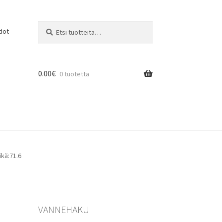
Etsi:
Haku
dot
0.00
€
0 tuotetta
kä:71.6
VANNEHAKU