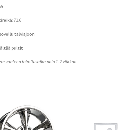
55
ireikä: 71.6
 sovellu talviajoon
sältää pultit
n vanteen toimitusaika noin 1-2 viikkoa.