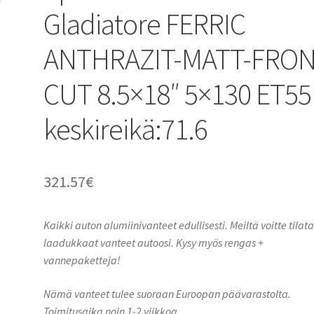
Gladiatore FERRIC
ANTHRAZIT-MATT-FRO
CUT 8.5×18″ 5×130 ET55
keskireikä:71.6
321.57
€
Kaikki auton alumiinivanteet edullisesti. Meiltä voitte tilat
laadukkaat vanteet autoosi. Kysy myös rengas +
vannepaketteja!
Nämä vanteet tulee suoraan Euroopan päävarastolta.
Toimitusaika noin 1-2 viikkoa.