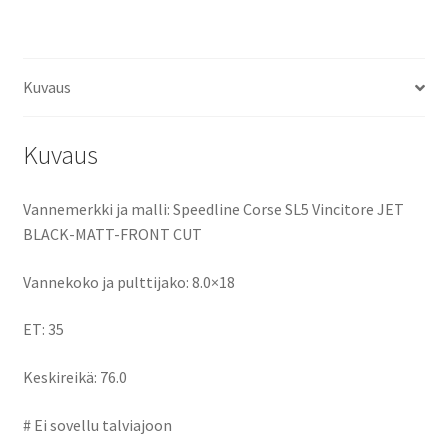
ce
as
m
h
b
to
ai
ar
o
d
l
e
Kuvaus
o
o
k
n
Kuvaus
Vannemerkki ja malli: Speedline Corse SL5 Vincitore JET
BLACK-MATT-FRONT CUT
Vannekoko ja pulttijako: 8.0×18
ET: 35
Keskireikä: 76.0
# Ei sovellu talviajoon