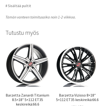
# Sisältää pultit
Tämän vanteen toimitusaika noin 1-2 viikkoa.
Tutustu myös
Barzetta Zanardi Titanium
Barzetta Vizioso 8×18″
8.5×18″ 5×112 ET35
5×112 ET35 keskireikä:66.6
keskireikä:66.6