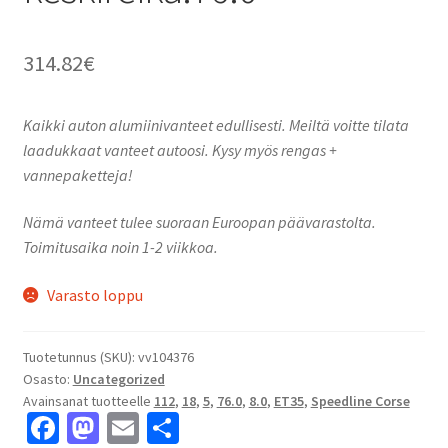
314.82
€
Kaikki auton alumiinivanteet edullisesti. Meiltä voitte tilata
laadukkaat vanteet autoosi. Kysy myös rengas +
vannepaketteja!
Nämä vanteet tulee suoraan Euroopan päävarastolta.
Toimitusaika noin 1-2 viikkoa.
Varasto loppu
Tuotetunnus (SKU):
vv104376
Osasto:
Uncategorized
Avainsanat tuotteelle
112
,
18
,
5
,
76.0
,
8.0
,
ET35
,
Speedline Corse
Fa
M
E
S