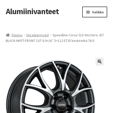
Alumiinivanteet
Siirry
Siirry
Valikko
navigointiin
sisältöön
Etusivu
Etusivu
Uncategorized
Speedline Corse SL5 Vincitore JET
Kauppa
BLACK-MATT-FRONT CUT 8.0×18″ 5×112 ET35 keskireikä:76.0
Oma tili
Tilausohjeet
Vanteiden osto-opas
Auton renkaat
Yhteystiedot