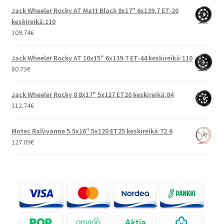
Jack Wheeler Rocky AT Matt Black 8x17" 6x139.7 ET-20
keskireikä:110
109.74
€
Jack Wheeler Rocky AT 10x15" 6x139.7 ET-44 keskireikä:110
80.73
€
Jack Wheeler Rocky 8 8x17" 5x127 ET20 keskireikä:84
112.74
€
Motec Rallivanne 5.5x16" 5x120 ET25 keskireikä:72.6
127.09
€