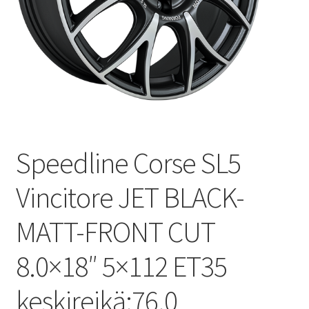
Speedline Corse SL5
Vincitore JET BLACK-
MATT-FRONT CUT
8.0×18″ 5×112 ET35
keskireikä:76.0