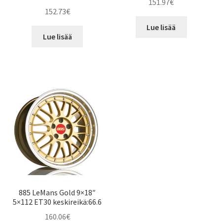
151.97
€
152.73
€
Lue lisää
Lue lisää
885 LeMans Gold 9×18″
5×112 ET30 keskireikä:66.6
160.06
€