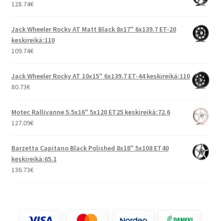
128.74
€
Jack Wheeler Rocky AT Matt Black 8x17" 6x139.7 ET-20
keskireikä:110
109.74
€
Jack Wheeler Rocky AT 10x15" 6x139.7 ET-44 keskireikä:110
80.73
€
Motec Rallivanne 5.5x16" 5x120 ET25 keskireikä:72.6
127.09
€
Barzetta Capitano Black Polished 8x18" 5x108 ET40
keskireikä:65.1
136.73
€