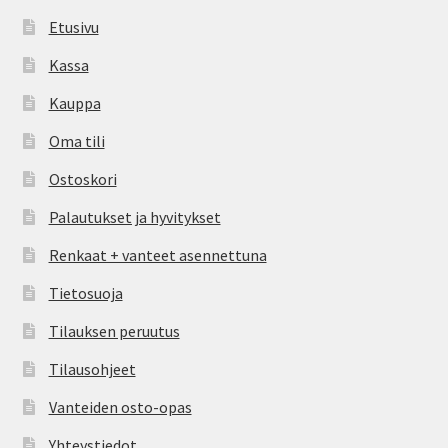
Etusivu
Kassa
Kauppa
Oma tili
Ostoskori
Palautukset ja hyvitykset
Renkaat + vanteet asennettuna
Tietosuoja
Tilauksen peruutus
Tilausohjeet
Vanteiden osto-opas
Yhteystiedot