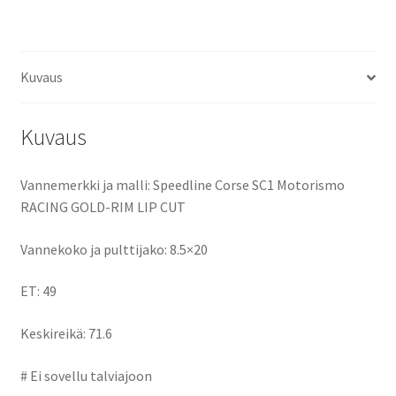
ce
as
m
h
b
to
ai
ar
o
d
l
e
Kuvaus
o
o
k
n
Kuvaus
Vannemerkki ja malli: Speedline Corse SC1 Motorismo
RACING GOLD-RIM LIP CUT
Vannekoko ja pulttijako: 8.5×20
ET: 49
Keskireikä: 71.6
# Ei sovellu talviajoon