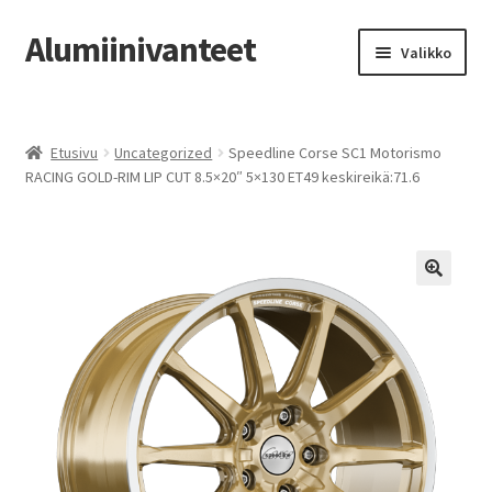
Alumiinivanteet
Siirry
Siirry
Valikko
navigointiin
sisältöön
Etusivu
Etusivu
Uncategorized
Speedline Corse SC1 Motorismo
Kauppa
RACING GOLD-RIM LIP CUT 8.5×20″ 5×130 ET49 keskireikä:71.6
Oma tili
Tilausohjeet
Vanteiden osto-opas
Auton renkaat
Yhteystiedot