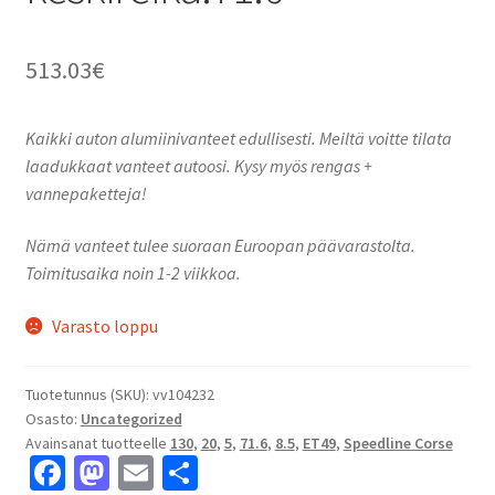
513.03
€
Kaikki auton alumiinivanteet edullisesti. Meiltä voitte tilata
laadukkaat vanteet autoosi. Kysy myös rengas +
vannepaketteja!
Nämä vanteet tulee suoraan Euroopan päävarastolta.
Toimitusaika noin 1-2 viikkoa.
Varasto loppu
Tuotetunnus (SKU):
vv104232
Osasto:
Uncategorized
Avainsanat tuotteelle
130
,
20
,
5
,
71.6
,
8.5
,
ET49
,
Speedline Corse
Fa
M
E
S