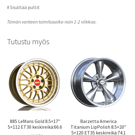
# Sisältää pultit
Tämän vanteen toimitusaika noin 1-2 viikkoa.
Tutustu myös
885 LeMans Gold 8.5×17″
Barzetta America
5×112 ET30 keskireikä:66.6
Titanium LipPolish 8.5×20″
5×120 ET35 keskireikä:74.1