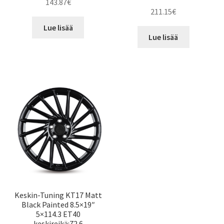
143.87
€
211.15
€
Lue lisää
Lue lisää
Keskin-Tuning KT17 Matt
Black Painted 8.5×19″
5×114.3 ET40
keskireikä:72.6