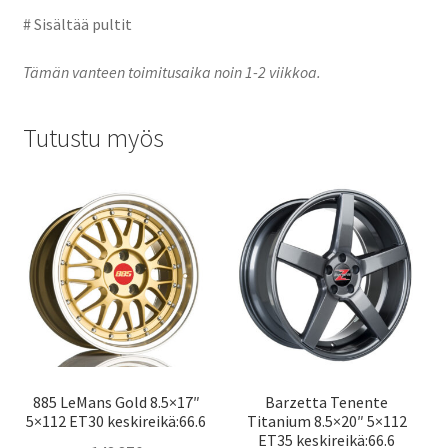
# Sisältää pultit
Tämän vanteen toimitusaika noin 1-2 viikkoa.
Tutustu myös
885 LeMans Gold 8.5×17″
Barzetta Tenente
5×112 ET30 keskireikä:66.6
Titanium 8.5×20″ 5×112
ET35 keskireikä:66.6