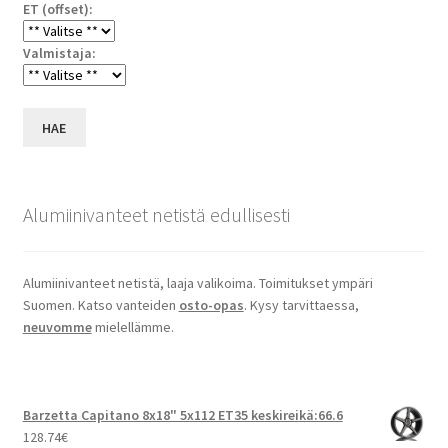
ET (offset):
Valmistaja:
HAE
Alumiinivanteet netistä edullisesti
Alumiinivanteet netistä, laaja valikoima. Toimitukset ympäri
Suomen. Katso vanteiden
osto-opas
. Kysy tarvittaessa,
neuvomme
mielellämme.
Barzetta Capitano 8x18" 5x112 ET35 keskireikä:66.6
128.74
€