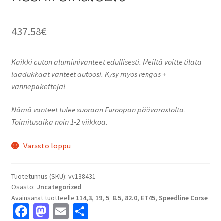
437.58
€
Kaikki auton alumiinivanteet edullisesti. Meiltä voitte tilata
laadukkaat vanteet autoosi. Kysy myös rengas +
vannepaketteja!
Nämä vanteet tulee suoraan Euroopan päävarastolta.
Toimitusaika noin 1-2 viikkoa.
Varasto loppu
Tuotetunnus (SKU):
vv138431
Osasto:
Uncategorized
Avainsanat tuotteelle
114,3
,
19
,
5
,
8.5
,
82.0
,
ET45
,
Speedline Corse
Fa
M
E
S