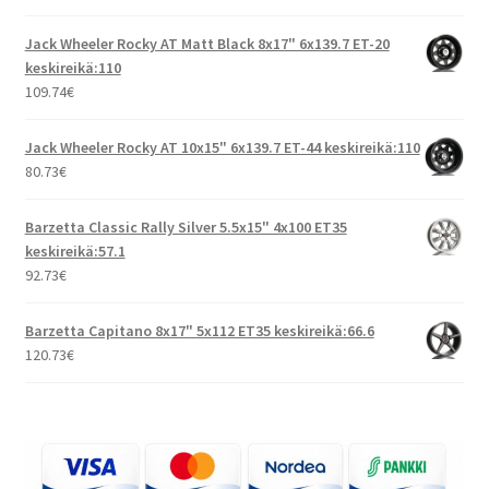
Jack Wheeler Rocky AT Matt Black 8x17" 6x139.7 ET-20
keskireikä:110
109.74
€
Jack Wheeler Rocky AT 10x15" 6x139.7 ET-44 keskireikä:110
80.73
€
Barzetta Classic Rally Silver 5.5x15" 4x100 ET35
keskireikä:57.1
92.73
€
Barzetta Capitano 8x17" 5x112 ET35 keskireikä:66.6
120.73
€