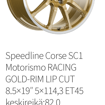
Speedline Corse SC1
Motorismo RACING
GOLD-RIM LIP CUT
8.5×19″ 5×114,3 ET45
keskireikä:82.0