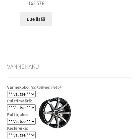
162.57
€
Lue lisää
VANNEHAKU
Vannekoko:
(pakollinen tieto)
Pulttimäärä:
Pulttijako:
Keskireikä: