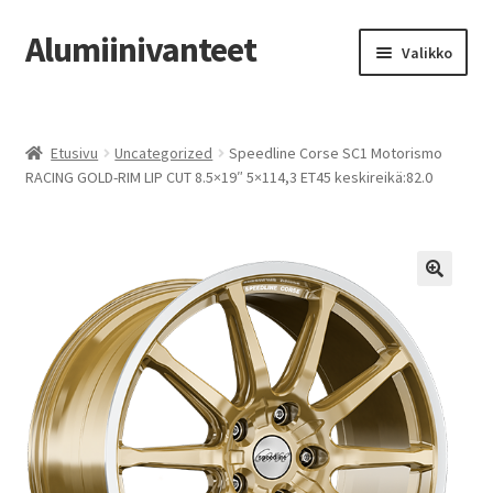
Alumiinivanteet
Siirry
Siirry
Valikko
navigointiin
sisältöön
Etusivu
Etusivu
Uncategorized
Speedline Corse SC1 Motorismo
Kauppa
RACING GOLD-RIM LIP CUT 8.5×19″ 5×114,3 ET45 keskireikä:82.0
Oma tili
Tilausohjeet
Vanteiden osto-opas
Auton renkaat
Yhteystiedot