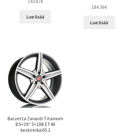
143.87
€
184.36
€
Lue lisää
Lue lisää
Barzetta Zanardi Titanium
8.5×19″ 5×108 ET40
keskireikä:65.1