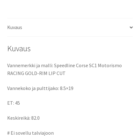
ce
as
m
h
b
to
ai
ar
o
d
l
e
Kuvaus
o
o
k
n
Kuvaus
Vannemerkki ja malli: Speedline Corse SC1 Motorismo
RACING GOLD-RIM LIP CUT
Vannekoko ja pulttijako: 8.5×19
ET: 45
Keskireikä: 82.0
# Ei sovellu talviajoon