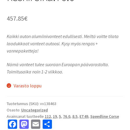
457.85
€
Kaikki auton alumiinivanteet edullisesti. Meiltä voitte tilata
laadukkaat vanteet autoosi. Kysy myös rengas +
vannepaketteja!
Nämä vanteet tulee suoraan Euroopan päävarastolta.
Toimitusaika noin 1-2 viikkoa.
Varasto loppu
Tuotetunnus (SKU):
vv138463
Osasto:
Uncategorized
Avainsanat tuotteelle
112
,
19
,
5
,
76.0
,
8.5
,
ET49
,
Speedline Corse
Fa
M
E
S