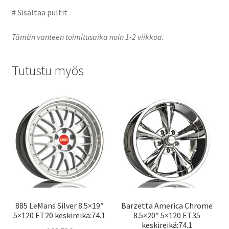
# Sisältää pultit
Tämän vanteen toimitusaika noin 1-2 viikkoa.
Tutustu myös
885 LeMans Silver 8.5×19″
Barzetta America Chrome
5×120 ET20 keskireikä:74.1
8.5×20″ 5×120 ET35
keskireikä:74.1