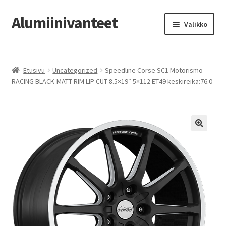
Alumiinivanteet
Siirry
Siirry
Valikko
navigointiin
sisältöön
Etusivu
Etusivu
Uncategorized
Speedline Corse SC1 Motorismo
Kauppa
RACING BLACK-MATT-RIM LIP CUT 8.5×19″ 5×112 ET49 keskireikä:76.0
Oma tili
Tilausohjeet
Vanteiden osto-opas
Auton renkaat
Yhteystiedot