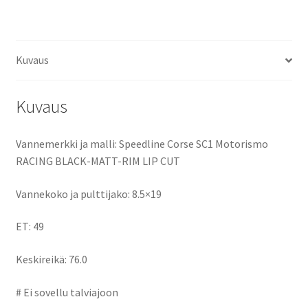
ce
as
m
h
b
to
ai
ar
o
d
l
e
Kuvaus
o
o
k
n
Kuvaus
Vannemerkki ja malli: Speedline Corse SC1 Motorismo
RACING BLACK-MATT-RIM LIP CUT
Vannekoko ja pulttijako: 8.5×19
ET: 49
Keskireikä: 76.0
# Ei sovellu talviajoon