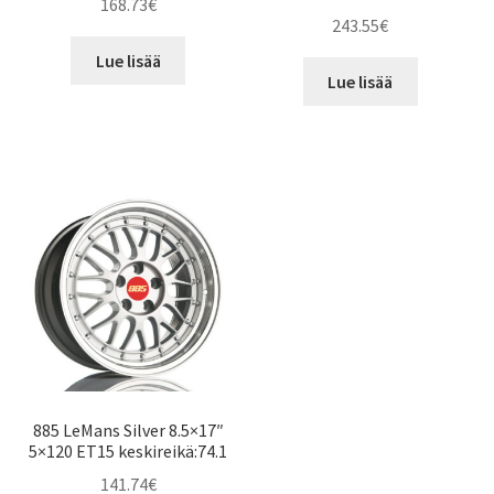
168.73
€
243.55
€
Lue lisää
Lue lisää
885 LeMans Silver 8.5×17″
5×120 ET15 keskireikä:74.1
141.74
€