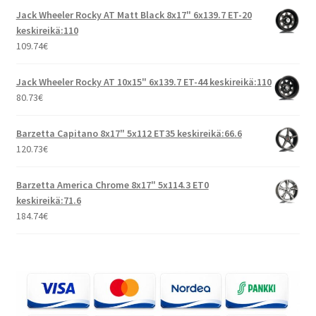
Jack Wheeler Rocky AT Matt Black 8x17" 6x139.7 ET-20
keskireikä:110
109.74
€
Jack Wheeler Rocky AT 10x15" 6x139.7 ET-44 keskireikä:110
80.73
€
Barzetta Capitano 8x17" 5x112 ET35 keskireikä:66.6
120.73
€
Barzetta America Chrome 8x17" 5x114.3 ET0
keskireikä:71.6
184.74
€