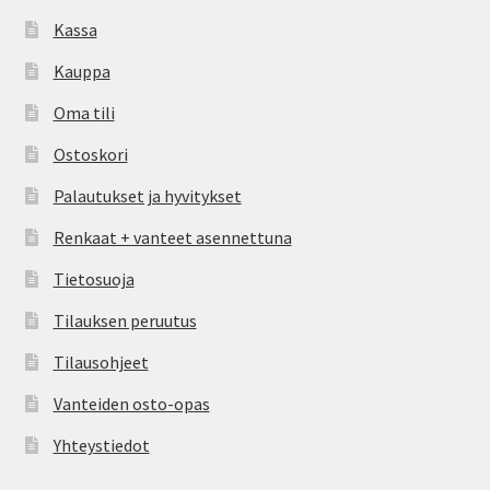
Kassa
Kauppa
Oma tili
Ostoskori
Palautukset ja hyvitykset
Renkaat + vanteet asennettuna
Tietosuoja
Tilauksen peruutus
Tilausohjeet
Vanteiden osto-opas
Yhteystiedot