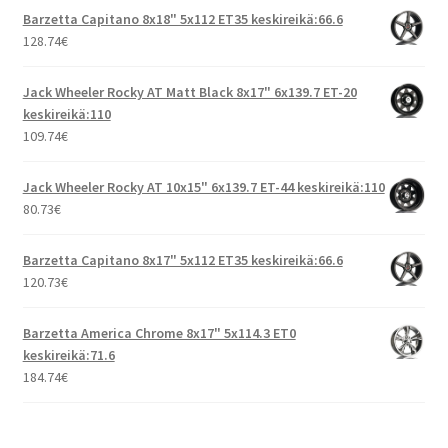
Barzetta Capitano 8x18" 5x112 ET35 keskireikä:66.6
128.74
€
Jack Wheeler Rocky AT Matt Black 8x17" 6x139.7 ET-20
keskireikä:110
109.74
€
Jack Wheeler Rocky AT 10x15" 6x139.7 ET-44 keskireikä:110
80.73
€
Barzetta Capitano 8x17" 5x112 ET35 keskireikä:66.6
120.73
€
Barzetta America Chrome 8x17" 5x114.3 ET0
keskireikä:71.6
184.74
€