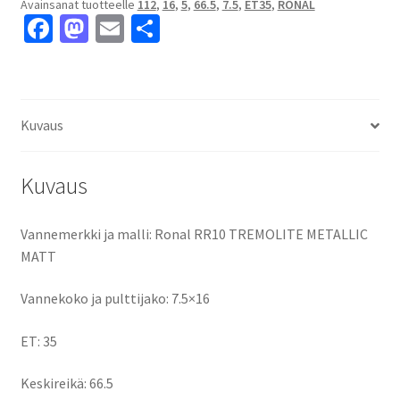
Avainsanat tuotteelle
112
,
16
,
5
,
66.5
,
7.5
,
ET35
,
RONAL
5x112
Fa
M
E
S
ET35
ce
as
m
h
keskireikä:66.5
määrä
b
to
ai
ar
o
d
l
e
Kuvaus
o
o
k
n
Kuvaus
Vannemerkki ja malli: Ronal RR10 TREMOLITE METALLIC
MATT
Vannekoko ja pulttijako: 7.5×16
ET: 35
Keskireikä: 66.5