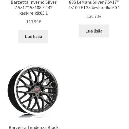
Barzetta Inverno Silver
885 LeMans Silver 7.5×17″
7.5×17″ 5×108 ET42
4×100 ET35 keskireikä:60.1
keskireikä:65.1
136.73
€
113.99
€
Lue lisää
Lue lisää
Barzetta Tendenza Black