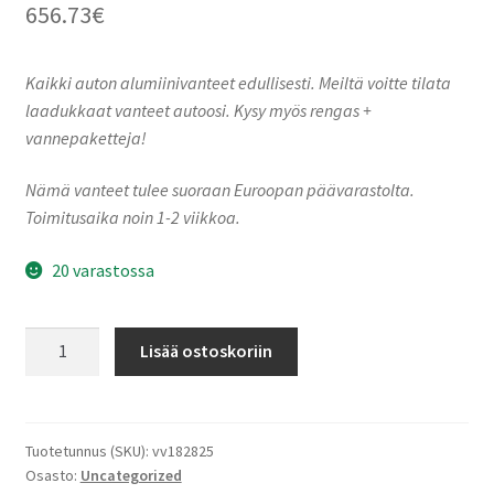
656.73
€
Kaikki auton alumiinivanteet edullisesti. Meiltä voitte tilata
laadukkaat vanteet autoosi. Kysy myös rengas +
vannepaketteja!
Nämä vanteet tulee suoraan Euroopan päävarastolta.
Toimitusaika noin 1-2 viikkoa.
20 varastossa
Ronal
Lisää ostoskoriin
RR10
TREMOLITE
METALLIC
MATT
Tuotetunnus (SKU):
vv182825
Osasto:
Uncategorized
7.5x16"