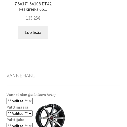
7.5×17″ 5×108 ET42
keskireikä:65.1
135.25
€
Lue lisää
VANNEHAKU
Vannekoko:
(pakollinen tieto)
Pulttimäärä:
Pulttijako: