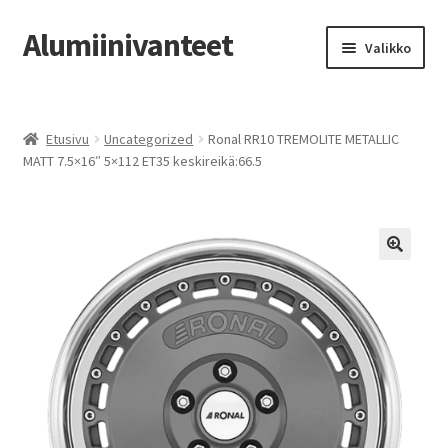
Alumiinivanteet
Siirry
Siirry
Valikko
navigointiin
sisältöön
Etusivu
Etusivu
Uncategorized
Ronal RR10 TREMOLITE METALLIC
Kauppa
MATT 7.5×16″ 5×112 ET35 keskireikä:66.5
Oma tili
Tilausohjeet
Vanteiden osto-opas
Auton renkaat
Yhteystiedot