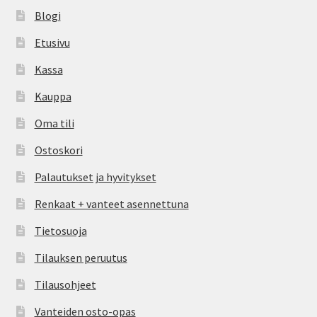
Blogi
Etusivu
Kassa
Kauppa
Oma tili
Ostoskori
Palautukset ja hyvitykset
Renkaat + vanteet asennettuna
Tietosuoja
Tilauksen peruutus
Tilausohjeet
Vanteiden osto-opas