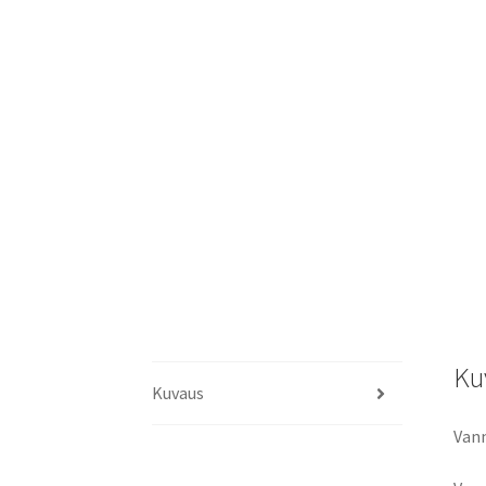
Ku
Kuvaus
Van