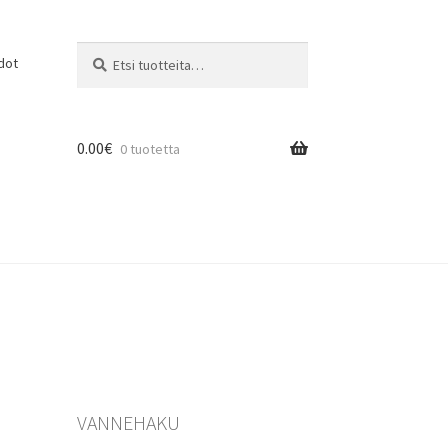
Etsi:
Haku
dot
0.00
€
0 tuotetta
VANNEHAKU