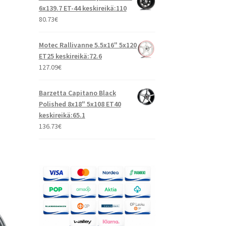
6x139.7 ET-44 keskireikä:110
80.73
€
Motec Rallivanne 5.5x16" 5x120
ET25 keskireikä:72.6
127.09
€
Barzetta Capitano Black
Polished 8x18" 5x108 ET40
keskireikä:65.1
136.73
€