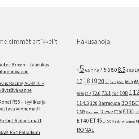
meisimmät artikkelit
Hakusanoja
Autec Brixen – Laadukas
5
8.5
7.5
8.0
8
10
4
6.5
7
7.0
9
9.5
alumiinivanne
18
19
20
17
66.5
66
21
57.1
65.1
Avus Racing AC-M10 –
Näyttävä vanne
11
73.1
108
72.6
72.5
66.60
76.0
Ronal R55 – tyylikäs ja
114.3
BORBE
120
Barracuda
kestävä vannemalli
ET35
CMS
Diewe
ET30
ET
Corspeed
ET45
ET40
Borbet A black matt
M
ET50
Keskin-Tuning
RONAL
MAM RS4 Palladium