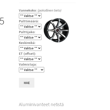
Vannekoko:
(pakollinen tieto)
5
Pulttimäärä:
Pulttijako:
Keskireikä:
ET (offset):
Valmistaja:
a
HAE
Alumiinivanteet netistä