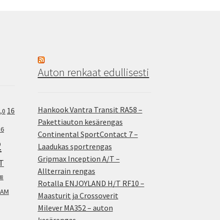
Auton renkaat edullisesti
Hankook Vantra Transit RA58 –
16
,0
Pakettiauton kesärengas
.6
Continental SportContact 7 –
2
Laadukas sportrengas
Gripmax Inception A/T –
T
Allterrain rengas
38
Rotalla ENJOYLAND H/T RF10 –
AM
Maasturit ja Crossoverit
Milever MA352 – auton