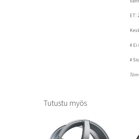
Vann
ET: 
Kesk
# Ei
# Si
Tämä
Tutustu myös