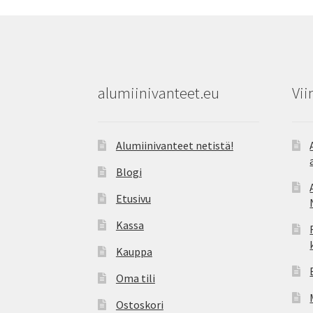
alumiinivanteet.eu
Vii
Alumiinivanteet netistä!
Blogi
Etusivu
Kassa
Kauppa
Oma tili
Ostoskori