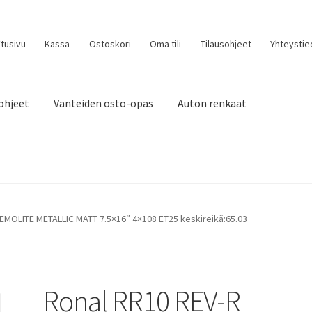
tusivu
Kassa
Ostoskori
Oma tili
Tilausohjeet
Yhteystie
ohjeet
Vanteiden osto-opas
Auton renkaat
EMOLITE METALLIC MATT 7.5×16″ 4×108 ET25 keskireikä:65.03
Ronal RR10 REV-R