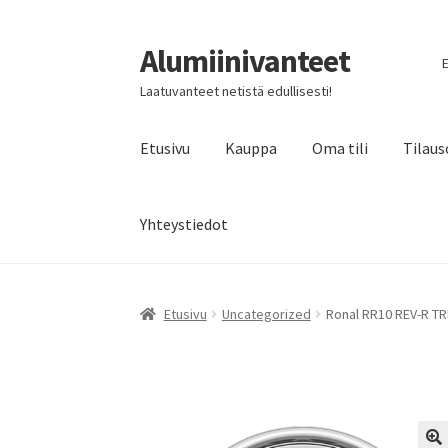
Alumiinivanteet
Siirry
Siirry
E
navigointiin
sisältöön
Laatuvanteet netistä edullisesti!
Etusivu
Kauppa
Oma tili
Tilaus
Yhteystiedot
Etusivu
Uncategorized
Ronal RR10 REV-R TR