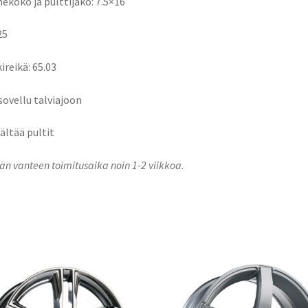
ekoko ja pulttijako: 7.5×16
25
ireikä: 65.03
 sovellu talviajoon
sältää pultit
n vanteen toimitusaika noin 1-2 viikkoa.