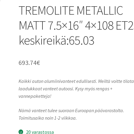
TREMOLITE METALLIC
MATT 7.5×16″ 4×108 ET2
keskireikä:65.03
693.74
€
Kaikki auton alumiinivanteet edullisesti. Meiltä voitte tilat
laadukkaat vanteet autoosi. Kysy myös rengas +
vannepaketteja!
Nämä vanteet tulee suoraan Euroopan päävarastolta.
Toimitusaika noin 1-2 viikkoa.
20 varastossa