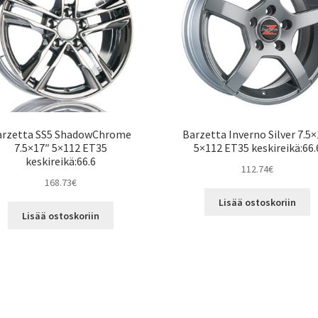
arzetta SS5 ShadowChrome
Barzetta Inverno Silver 7.5
7.5×17″ 5×112 ET35
5×112 ET35 keskireikä:66.
keskireikä:66.6
112.74
€
168.73
€
Lisää ostoskoriin
Lisää ostoskoriin