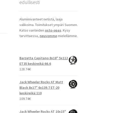
edullisesti
Alumiinivanteet netistä, laaja
valikoima. Toimitukset ympäri Suomen.
Katso vanteiden
osto-opas
. Kysy
tarvittaessa,
neuvomme
mielellämme.
Barzetta Capitano 8x18" 5x112
ET35 keskireikä:66.6
128.74
€
Jack Wheeler Rocky AT Matt
Black 8x17" 6x139.7 ET-20
keskireikä:110
109.74
€
Jack Wheeler Rocky AT 10x15"