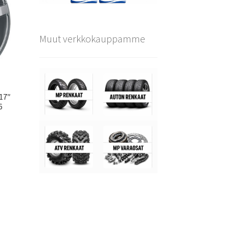
Muut verkkokauppamme
×17″
6