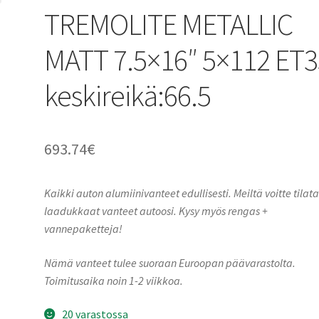
TREMOLITE METALLIC
MATT 7.5×16″ 5×112 ET3
keskireikä:66.5
693.74
€
Kaikki auton alumiinivanteet edullisesti. Meiltä voitte tilat
laadukkaat vanteet autoosi. Kysy myös rengas +
vannepaketteja!
Nämä vanteet tulee suoraan Euroopan päävarastolta.
Toimitusaika noin 1-2 viikkoa.
20 varastossa