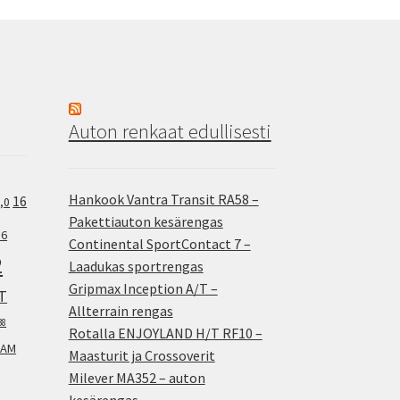
Auton renkaat edullisesti
Hankook Vantra Transit RA58 –
16
,0
Pakettiauton kesärengas
.6
Continental SportContact 7 –
2
Laadukas sportrengas
Gripmax Inception A/T –
T
Allterrain rengas
38
Rotalla ENJOYLAND H/T RF10 –
AM
Maasturit ja Crossoverit
Milever MA352 – auton