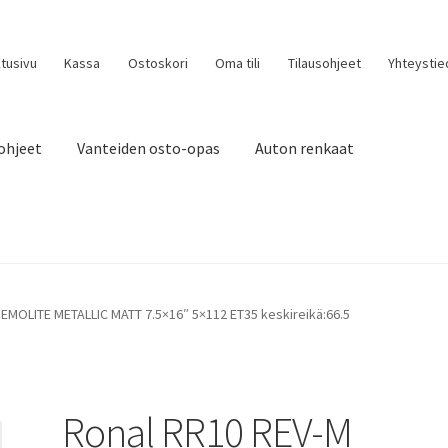
tusivu
Kassa
Ostoskori
Oma tili
Tilausohjeet
Yhteystie
ohjeet
Vanteiden osto-opas
Auton renkaat
EMOLITE METALLIC MATT 7.5×16″ 5×112 ET35 keskireikä:66.5
Ronal RR10 REV-M