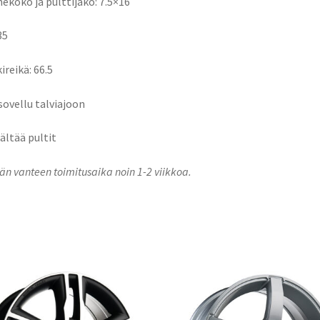
ekoko ja pulttijako: 7.5×16
35
ireikä: 66.5
 sovellu talviajoon
sältää pultit
n vanteen toimitusaika noin 1-2 viikkoa.