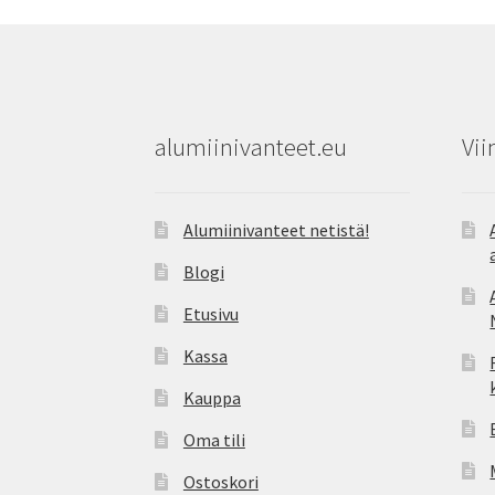
alumiinivanteet.eu
Vii
Alumiinivanteet netistä!
Blogi
Etusivu
Kassa
Kauppa
Oma tili
Ostoskori