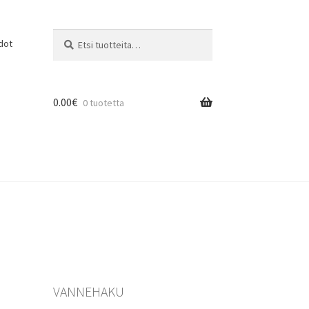
Etsi:
Haku
dot
0.00
€
0 tuotetta
VANNEHAKU