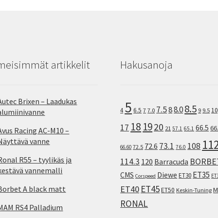
meisimmät artikkelit
Hakusanoja
Autec Brixen – Laadukas
5
8.5
7.5
8.0
8
10
4
6.5
7
7.0
9
9.5
alumiinivanne
18
19
20
17
66.5
66
21
57.1
65.1
Avus Racing AC-M10 –
Näyttävä vanne
11
73.1
108
72.6
72.5
66.60
76.0
Ronal R55 – tyylikäs ja
114.3
BORBE
120
Barracuda
kestävä vannemalli
ET35
CMS
Diewe
ET30
ET
Corspeed
ET45
ET40
Borbet A black matt
M
ET50
Keskin-Tuning
RONAL
MAM RS4 Palladium