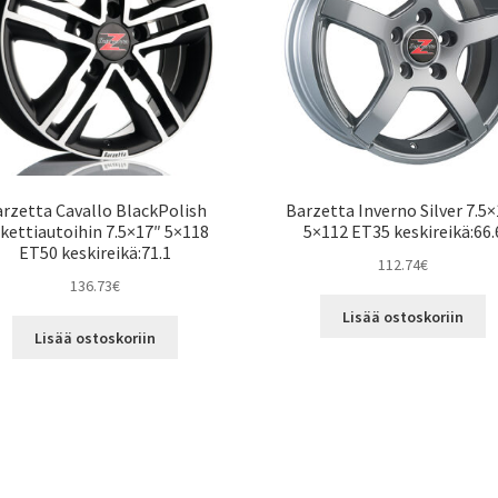
rzetta Cavallo BlackPolish
Barzetta Inverno Silver 7.5
kettiautoihin 7.5×17″ 5×118
5×112 ET35 keskireikä:66.
ET50 keskireikä:71.1
112.74
€
136.73
€
Lisää ostoskoriin
Lisää ostoskoriin