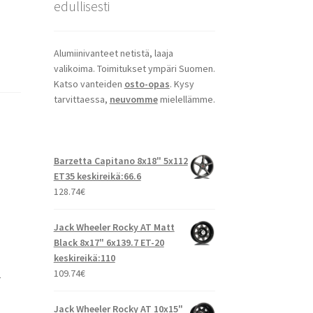
edullisesti
Alumiinivanteet netistä, laaja
valikoima. Toimitukset ympäri Suomen.
Katso vanteiden
osto-opas
. Kysy
tarvittaessa,
neuvomme
mielellämme.
Barzetta Capitano 8x18" 5x112
ET35 keskireikä:66.6
128.74
€
Jack Wheeler Rocky AT Matt
Black 8x17" 6x139.7 ET-20
keskireikä:110
109.74
€
T
Jack Wheeler Rocky AT 10x15"