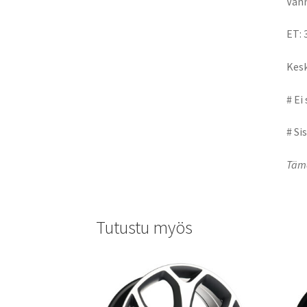
Vann
ET: 
Kesk
# Ei
# Si
Tämä
Tutustu myös