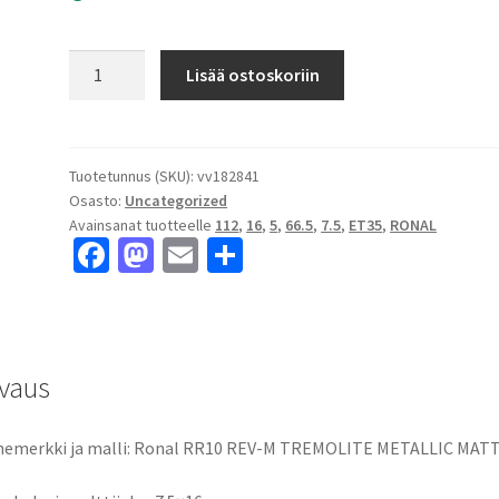
Ronal
Lisää ostoskoriin
RR10
REV-
M
TREMOLITE
Tuotetunnus (SKU):
vv182841
Osasto:
Uncategorized
METALLIC
Avainsanat tuotteelle
112
,
16
,
5
,
66.5
,
7.5
,
ET35
,
RONAL
MATT
Fa
M
E
S
7.5x16"
ce
as
m
h
5x112
ET35
b
to
ai
ar
keskireikä:66.5
o
d
l
e
määrä
vaus
o
o
k
n
nemerkki ja malli: Ronal RR10 REV-M TREMOLITE METALLIC MAT