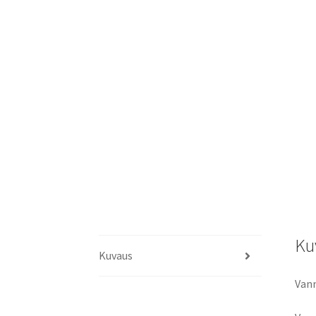
Ku
Kuvaus
Van