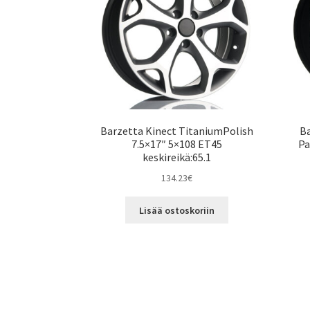
Barzetta Kinect TitaniumPolish
Ba
7.5×17″ 5×108 ET45
Pa
keskireikä:65.1
134.23
€
Lisää ostoskoriin