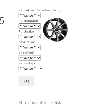
Vannekoko:
(pakollinen tieto)
5
Pulttimäärä:
Pulttijako:
Keskireikä:
ET (offset):
Valmistaja:
a
HAE
Alumiinivanteet netistä