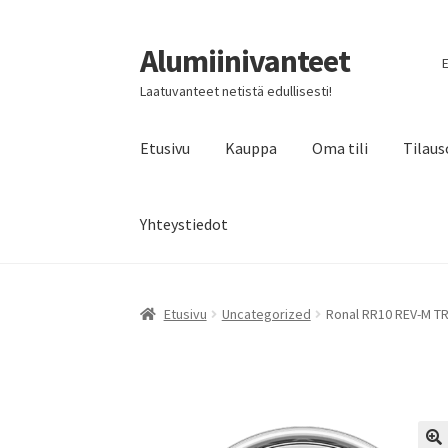
Alumiinivanteet
Siirry
Siirry
E
navigointiin
sisältöön
Laatuvanteet netistä edullisesti!
Etusivu
Kauppa
Oma tili
Tilaus
Yhteystiedot
Etusivu
Uncategorized
Ronal RR10 REV-M TR