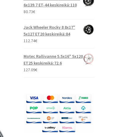
6x139.7 ET-44 keskireikä:110
80.73
€
Jack Wheeler Rocky 8 8x17"
5x127 ET20 keskireikä:84
112.74
€
Motec Rallivanne 5.5x16" 5x120
ET25 keskireikä:72.6
127.09
€