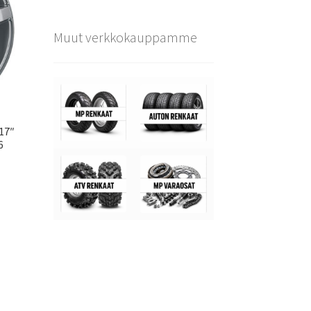
Muut verkkokauppamme
×17″
6