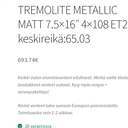
TREMOLITE METALLIC
MATT 7.5×16″ 4×108 ET2
keskireikä:65.03
693.74
€
Kaikki auton alumiinivanteet edullisesti. Meiltä voitte tilat
laadukkaat vanteet autoosi. Kysy myös rengas +
vannepaketteja!
Nämä vanteet tulee suoraan Euroopan päävarastolta.
Toimitusaika noin 1-2 viikkoa.
20 varastossa