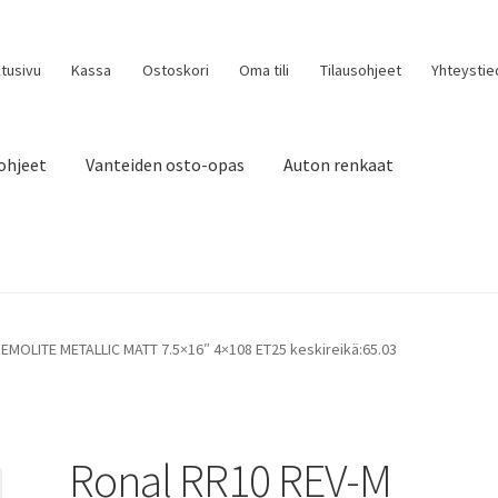
tusivu
Kassa
Ostoskori
Oma tili
Tilausohjeet
Yhteystie
ohjeet
Vanteiden osto-opas
Auton renkaat
EMOLITE METALLIC MATT 7.5×16″ 4×108 ET25 keskireikä:65.03
Ronal RR10 REV-M