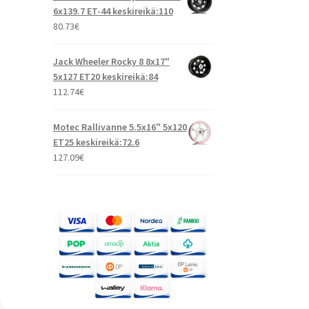
6x139.7 ET-44 keskireikä:110
80.73
€
Jack Wheeler Rocky 8 8x17"
5x127 ET20 keskireikä:84
112.74
€
Motec Rallivanne 5.5x16" 5x120
ET25 keskireikä:72.6
127.09
€