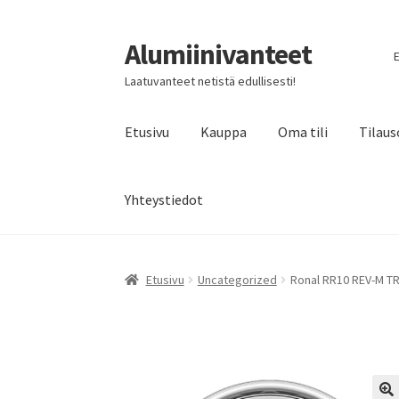
Alumiinivanteet
Siirry
Siirry
E
navigointiin
sisältöön
Laatuvanteet netistä edullisesti!
Etusivu
Kauppa
Oma tili
Tilaus
Yhteystiedot
Etusivu
Uncategorized
Ronal RR10 REV-M TR