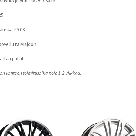
ekoko ja pulttijako: 7.5×16
25
ireikä: 65.03
 sovellu talviajoon
sältää pultit
n vanteen toimitusaika noin 1-2 viikkoa.