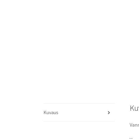
Ku
Kuvaus
Van