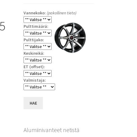
Vannekoko:
(pakollinen tieto)
5
Pulttimäärä:
Pulttijako:
Keskireikä:
ET (offset):
Valmistaja:
a
HAE
Alumiinivanteet netistä