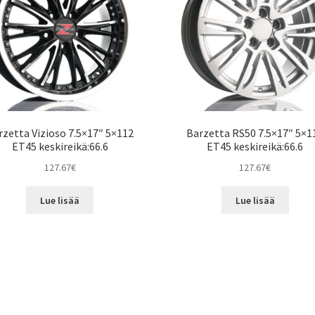
rzetta Vizioso 7.5×17″ 5×112
Barzetta RS50 7.5×17″ 5×1
ET45 keskireikä:66.6
ET45 keskireikä:66.6
127.67
€
127.67
€
Lue lisää
Lue lisää