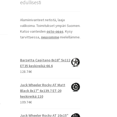
edullisesti
Alumiinivanteet netistä, laaja
valikoima. Toimitukset ympäri Suomen.
Katso vanteiden
osto-opas
. Kysy
tarvittaessa,
neuvomme
mielellämme.
Barzetta Capitano 8x18" 5x112
ET35 keskireikä:66.6
128.74
€
Jack Wheeler Rocky AT Matt
Black 8x17" 6x139.7 ET-20
keskireikä:110
109.74
€
T
Jack Wheeler Rocky AT 10x15"