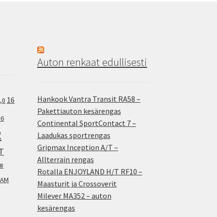
Auton renkaat edullisesti
Hankook Vantra Transit RA58 –
16
,0
Pakettiauton kesärengas
.6
Continental SportContact 7 –
2
Laadukas sportrengas
Gripmax Inception A/T –
T
Allterrain rengas
38
Rotalla ENJOYLAND H/T RF10 –
AM
Maasturit ja Crossoverit
Milever MA352 – auton
kesärengas