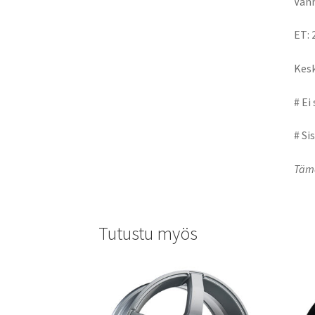
Vann
ET: 
Kesk
# Ei
# Si
Tämä
Tutustu myös