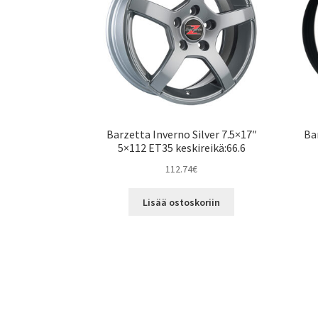
Barzetta Inverno Silver 7.5×17″
Ba
5×112 ET35 keskireikä:66.6
112.74
€
Lisää ostoskoriin