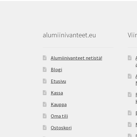
alumiinivanteet.eu
Vii
Alumiinivanteet netistä!
Blogi
Etusivu
Kassa
Kauppa
Oma tili
Ostoskori