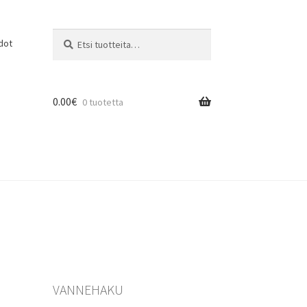
Etsi:
Haku
dot
0.00
€
0 tuotetta
VANNEHAKU