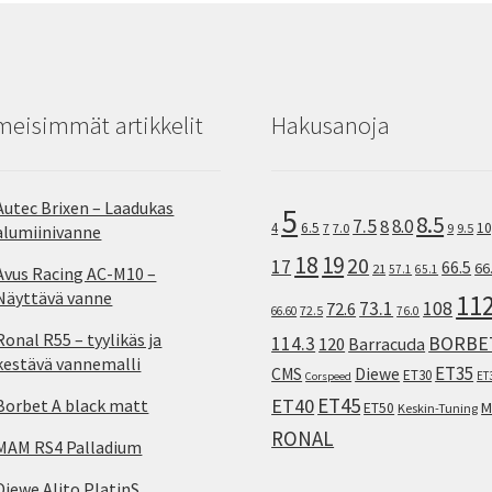
meisimmät artikkelit
Hakusanoja
Autec Brixen – Laadukas
5
8.5
7.5
8.0
8
10
4
6.5
7
7.0
9
9.5
alumiinivanne
18
19
20
17
66.5
66
21
57.1
65.1
Avus Racing AC-M10 –
Näyttävä vanne
11
73.1
108
72.6
72.5
66.60
76.0
Ronal R55 – tyylikäs ja
114.3
BORBE
120
Barracuda
kestävä vannemalli
ET35
CMS
Diewe
ET30
ET
Corspeed
ET45
ET40
Borbet A black matt
M
ET50
Keskin-Tuning
RONAL
MAM RS4 Palladium
Diewe Alito PlatinS