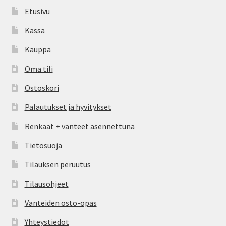
Etusivu
Kassa
Kauppa
Oma tili
Ostoskori
Palautukset ja hyvitykset
Renkaat + vanteet asennettuna
Tietosuoja
Tilauksen peruutus
Tilausohjeet
Vanteiden osto-opas
Yhteystiedot