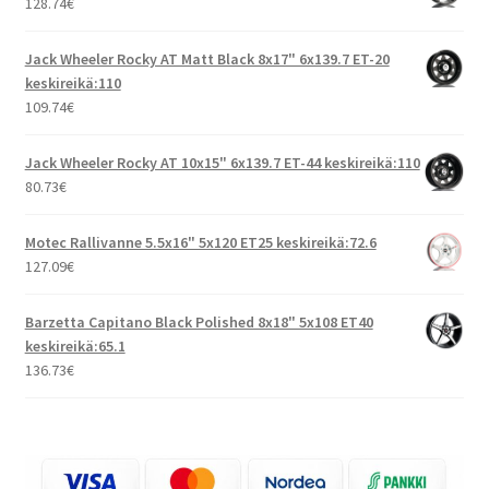
128.74
€
Jack Wheeler Rocky AT Matt Black 8x17" 6x139.7 ET-20
keskireikä:110
109.74
€
Jack Wheeler Rocky AT 10x15" 6x139.7 ET-44 keskireikä:110
80.73
€
Motec Rallivanne 5.5x16" 5x120 ET25 keskireikä:72.6
127.09
€
Barzetta Capitano Black Polished 8x18" 5x108 ET40
keskireikä:65.1
136.73
€