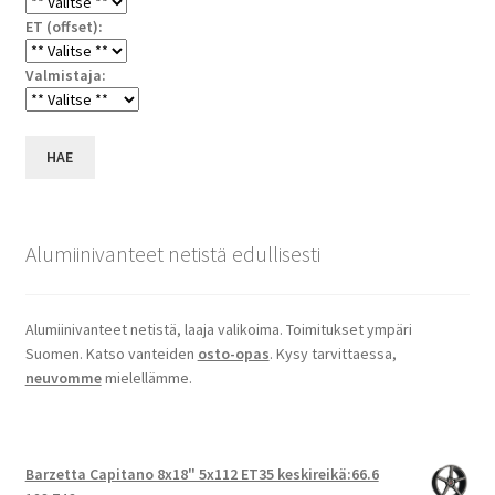
ET (offset):
Valmistaja:
HAE
Alumiinivanteet netistä edullisesti
Alumiinivanteet netistä, laaja valikoima. Toimitukset ympäri
Suomen. Katso vanteiden
osto-opas
. Kysy tarvittaessa,
neuvomme
mielellämme.
Barzetta Capitano 8x18" 5x112 ET35 keskireikä:66.6