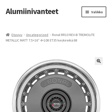
Alumiinivanteet
Siirry
Siirry
Valikko
navigointiin
sisältöön
Etusivu
Etusivu
Uncategorized
Ronal RR10 REV-B TREMOLITE
Kauppa
METALLIC MATT 7.5×16″ 4×108 ET35 keskireikä:68
Oma tili
Tilausohjeet
Vanteiden osto-opas
Auton renkaat
Yhteystiedot