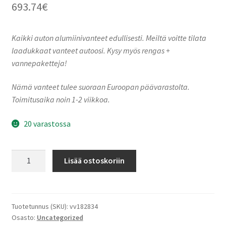
693.74
€
Kaikki auton alumiinivanteet edullisesti. Meiltä voitte tilata
laadukkaat vanteet autoosi. Kysy myös rengas +
vannepaketteja!
Nämä vanteet tulee suoraan Euroopan päävarastolta.
Toimitusaika noin 1-2 viikkoa.
20 varastossa
Ronal
Lisää ostoskoriin
RR10
REV-
B
TREMOLITE
Tuotetunnus (SKU):
vv182834
Osasto:
Uncategorized
METALLIC