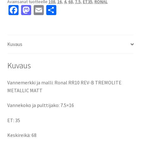
Avainsanat tuotteelle
108
,
16
,
4
,
68
,
7.5
,
ET35
,
RONAL
MATT
Fa
M
E
S
7.5x16"
ce
as
m
h
4x108
ET35
b
to
ai
ar
keskireikä:68
o
d
l
e
määrä
Kuvaus
o
o
k
n
Kuvaus
Vannemerkki ja malli: Ronal RR10 REV-B TREMOLITE
METALLIC MATT
Vannekoko ja pulttijako: 7.5×16
ET: 35
Keskireikä: 68