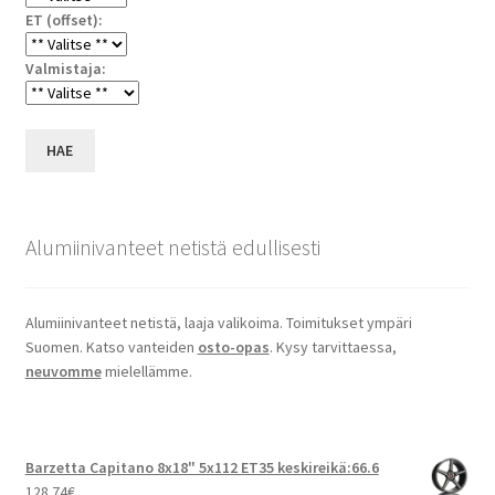
ET (offset):
Valmistaja:
HAE
Alumiinivanteet netistä edullisesti
Alumiinivanteet netistä, laaja valikoima. Toimitukset ympäri
Suomen. Katso vanteiden
osto-opas
. Kysy tarvittaessa,
neuvomme
mielellämme.
Barzetta Capitano 8x18" 5x112 ET35 keskireikä:66.6
128.74
€