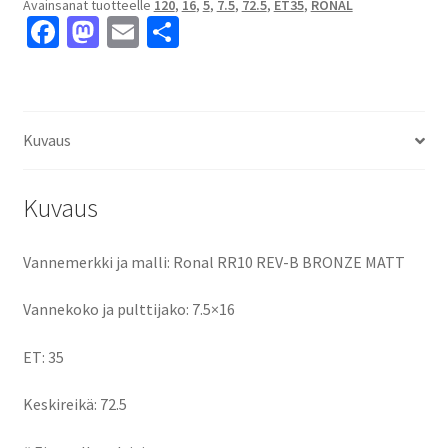
Avainsanat tuotteelle
120
,
16
,
5
,
7.5
,
72.5
,
ET35
,
RONAL
7.5x16"
Fa
M
E
S
5x120
ce
as
m
h
ET35
keskireikä:72.5
b
to
ai
ar
määrä
o
d
l
e
Kuvaus
o
o
k
n
Kuvaus
Vannemerkki ja malli: Ronal RR10 REV-B BRONZE MATT
Vannekoko ja pulttijako: 7.5×16
ET: 35
Keskireikä: 72.5