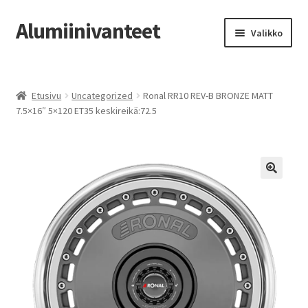
Alumiinivanteet
Siirry
Siirry
Valikko
navigointiin
sisältöön
Etusivu
Etusivu
Uncategorized
Ronal RR10 REV-B BRONZE MATT
Kauppa
7.5×16″ 5×120 ET35 keskireikä:72.5
Oma tili
Tilausohjeet
Vanteiden osto-opas
Auton renkaat
Yhteystiedot