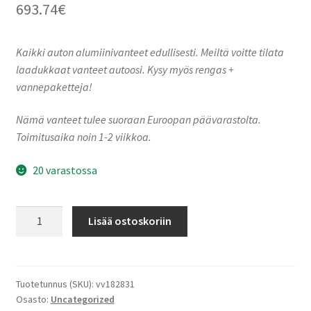
693.74
€
Kaikki auton alumiinivanteet edullisesti. Meiltä voitte tilata
laadukkaat vanteet autoosi. Kysy myös rengas +
vannepaketteja!
Nämä vanteet tulee suoraan Euroopan päävarastolta.
Toimitusaika noin 1-2 viikkoa.
20 varastossa
Ronal
Lisää ostoskoriin
RR10
REV-
B
BRONZE
Tuotetunnus (SKU):
vv182831
Osasto:
Uncategorized
MATT