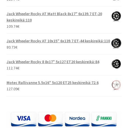
Jack Wheeler Rocky AT Matt Black 8x17" 6x139.7 ET-20
keskireikä:110
109.74
€
Jack Wheeler Rocky AT 10x15" 6x139.7 ET-44 keskireikä:110
80.73
€
Jack Wheeler Rocky 8 8x17" 5x127 ET20 keskireikä:84
112.74
€
Motec Rallivanne 5.5x16" 5x120 ET25 keskireikä:72.6
127.09
€