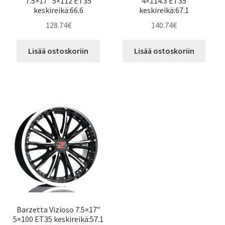
7.5×17″ 5×112 ET35
4×114.3 ET35
keskireikä:66.6
keskireikä:67.1
128.74
€
140.74
€
Lisää ostoskoriin
Lisää ostoskoriin
Barzetta Vizioso 7.5×17″
5×100 ET35 keskireikä:57.1