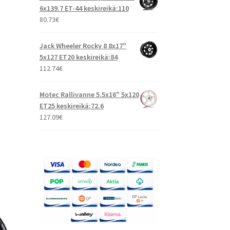
6x139.7 ET-44 keskireikä:110
80.73
€
Jack Wheeler Rocky 8 8x17"
5x127 ET20 keskireikä:84
112.74
€
Motec Rallivanne 5.5x16" 5x120
ET25 keskireikä:72.6
127.09
€