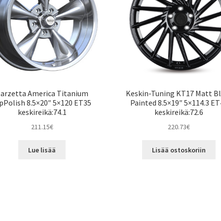
arzetta America Titanium
Keskin-Tuning KT17 Matt B
pPolish 8.5×20″ 5×120 ET35
Painted 8.5×19″ 5×114.3 ET
keskireikä:74.1
keskireikä:72.6
211.15
€
220.73
€
Lue lisää
Lisää ostoskoriin