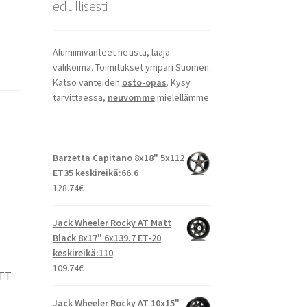
edullisesti
Alumiinivanteet netistä, laaja
valikoima. Toimitukset ympäri Suomen.
Katso vanteiden
osto-opas
. Kysy
tarvittaessa,
neuvomme
mielellämme.
Barzetta Capitano 8x18" 5x112
ET35 keskireikä:66.6
128.74
€
Jack Wheeler Rocky AT Matt
Black 8x17" 6x139.7 ET-20
keskireikä:110
109.74
€
ATT
Jack Wheeler Rocky AT 10x15"