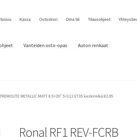
tusivu
Kassa
Ostoskori
Oma tili
Tilausohjeet
Yhteystie
ohjeet
Vanteiden osto-opas
Auton renkaat
TREMOLITE METALLIC MATT 8.5×20″ 5×112 ET35 keskireikä:82.05
Ronal RF1 REV-FCRB