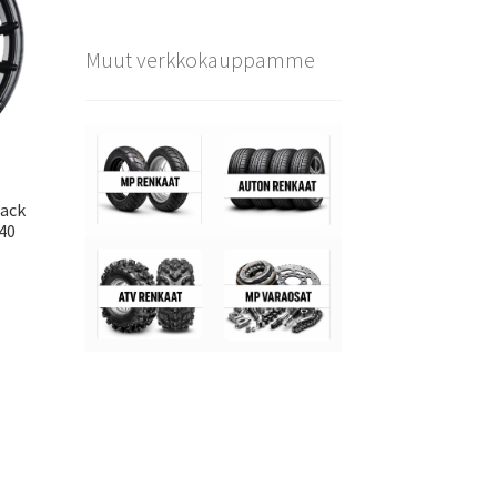
Muut verkkokauppamme
lack
40