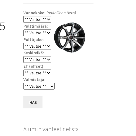
Vannekoko:
(pakollinen tieto)
5
Pulttimäärä:
Pulttijako:
Keskireikä:
ET (offset):
Valmistaja:
a
HAE
Alumiinivanteet netistä