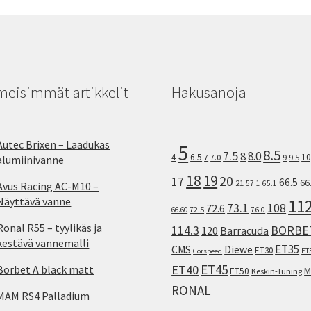
meisimmät artikkelit
Hakusanoja
Autec Brixen – Laadukas
5
8.5
7.5
8.0
8
10
4
6.5
7
7.0
9
9.5
alumiinivanne
18
19
20
17
66.5
66
21
57.1
65.1
Avus Racing AC-M10 –
Näyttävä vanne
11
73.1
108
72.6
72.5
66.60
76.0
Ronal R55 – tyylikäs ja
114.3
BORBE
120
Barracuda
kestävä vannemalli
ET35
CMS
Diewe
ET30
ET
Corspeed
ET45
ET40
Borbet A black matt
M
ET50
Keskin-Tuning
RONAL
MAM RS4 Palladium