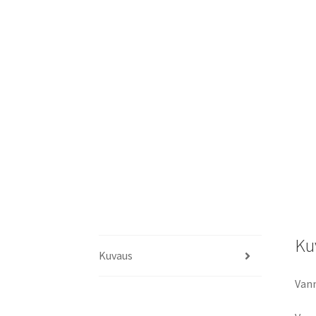
Ku
Kuvaus
Van