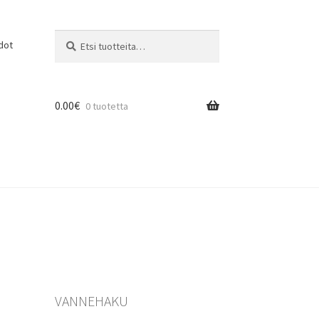
Etsi:
Haku
dot
0.00
€
0 tuotetta
VANNEHAKU