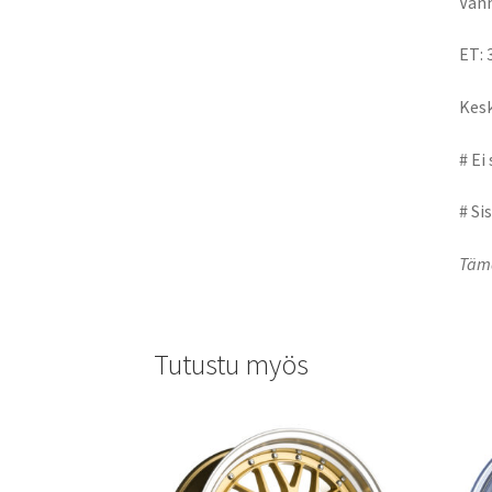
Vann
ET: 
Kesk
# Ei
# Si
Tämä
Tutustu myös