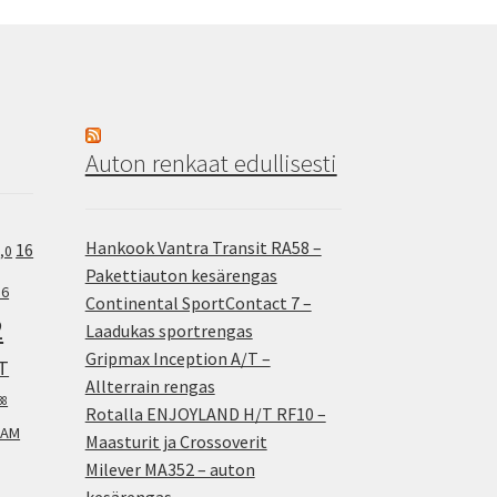
Auton renkaat edullisesti
Hankook Vantra Transit RA58 –
16
,0
Pakettiauton kesärengas
.6
Continental SportContact 7 –
2
Laadukas sportrengas
Gripmax Inception A/T –
T
Allterrain rengas
38
Rotalla ENJOYLAND H/T RF10 –
AM
Maasturit ja Crossoverit
Milever MA352 – auton