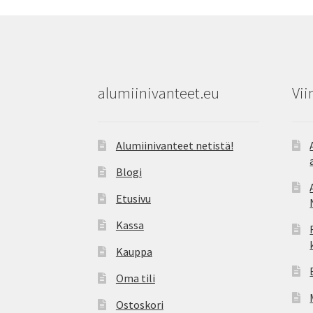
alumiinivanteet.eu
Vii
Alumiinivanteet netistä!
Blogi
Etusivu
Kassa
Kauppa
Oma tili
Ostoskori