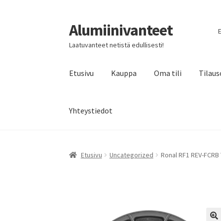
Alumiinivanteet
Siirry
Siirry
E
navigointiin
sisältöön
Laatuvanteet netistä edullisesti!
Etusivu
Kauppa
Oma tili
Tilaus
Yhteystiedot
Etusivu
Uncategorized
Ronal RF1 REV-FCRB 