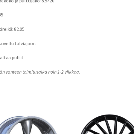
ekoko ja pulttijako: 8.5×20
35
ireikä: 82.05
 sovellu talviajoon
sältää pultit
n vanteen toimitusaika noin 1-2 viikkoa.