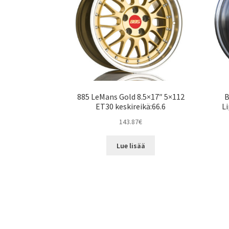
885 LeMans Gold 8.5×17″ 5×112
B
ET30 keskireikä:66.6
Li
143.87
€
Lue lisää