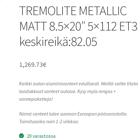
TREMOLITE METALLIC
MATT 8.5×20″ 5×112 ET3
keskireikä:82.05
1,269.73
€
Kaikki auton alumiinivanteet edullisesti. Meiltä voitte tilat
laadukkaat vanteet autoosi. Kysy myös rengas +
vannepaketteja!
Nämä vanteet tulee suoraan Euroopan päävarastolta.
Toimitusaika noin 1-2 viikkoa.
20 varastossa