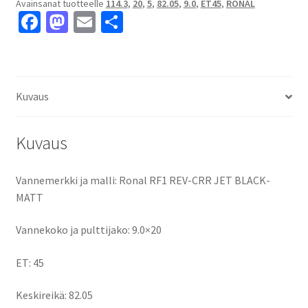
Avainsanat tuotteelle
114.3
,
20
,
5
,
82.05
,
9.0
,
ET45
,
RONAL
MATT
Fa
M
E
S
9.0x20"
ce
as
m
h
5x114.3
ET45
b
to
ai
ar
keskireikä:82.05
o
d
l
e
määrä
Kuvaus
o
o
k
n
Kuvaus
Vannemerkki ja malli: Ronal RF1 REV-CRR JET BLACK-
MATT
Vannekoko ja pulttijako: 9.0×20
ET: 45
Keskireikä: 82.05