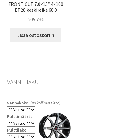
FRONT CUT 7.0×15″ 4×100
ET28 keskireikä:68.0
205.73
€
Lisää ostoskoriin
VANNEHAKU
Vannekoko:
(pakollinen tieto)
Pulttimäärä:
Pulttijako: