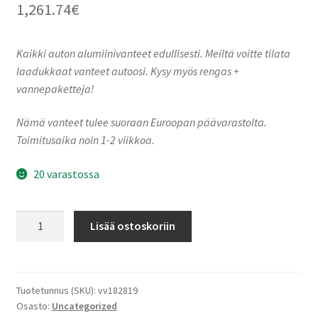
1,261.74
€
Kaikki auton alumiinivanteet edullisesti. Meiltä voitte tilata
laadukkaat vanteet autoosi. Kysy myös rengas +
vannepaketteja!
Nämä vanteet tulee suoraan Euroopan päävarastolta.
Toimitusaika noin 1-2 viikkoa.
20 varastossa
Ronal
Lisää ostoskoriin
RF1
REV-
CRR
JET
Tuotetunnus (SKU):
vv182819
Osasto:
Uncategorized
BLACK-