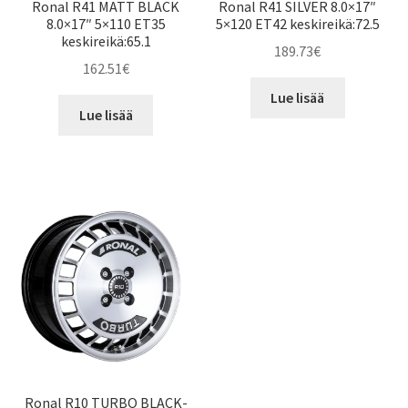
Ronal R41 MATT BLACK
Ronal R41 SILVER 8.0×17″
8.0×17″ 5×110 ET35
5×120 ET42 keskireikä:72.5
keskireikä:65.1
189.73
€
162.51
€
Lue lisää
Lue lisää
Ronal R10 TURBO BLACK-