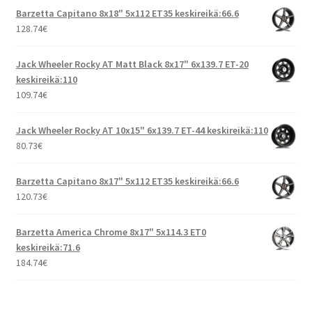
Barzetta Capitano 8x18" 5x112 ET35 keskireikä:66.6
128.74
€
Jack Wheeler Rocky AT Matt Black 8x17" 6x139.7 ET-20
keskireikä:110
109.74
€
Jack Wheeler Rocky AT 10x15" 6x139.7 ET-44 keskireikä:110
80.73
€
Barzetta Capitano 8x17" 5x112 ET35 keskireikä:66.6
120.73
€
Barzetta America Chrome 8x17" 5x114.3 ET0
keskireikä:71.6
184.74
€