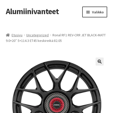
Alumiinivanteet
Siirry
Siirry
Valikko
navigointiin
sisältöön
Etusivu
Etusivu
Uncategorized
Ronal RF1 REV-CRR JET BLACK-MATT
Kauppa
9.0×20″ 5×114.3 ET45 keskireikä:82.05
Oma tili
Tilausohjeet
Vanteiden osto-opas
Auton renkaat
Yhteystiedot