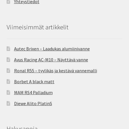
Yhteystiedot
Viimeisimmät artikkelit
Autec Brixen – Laadukas alumiinivanne
Avus Racing AC-M10 – Näyttävä vanne
Ronal R55 – tyylikäs ja kestävä vannemalli
Borbet A black matt
MAM RS4 Palladium
Diewe Alito PlatinS
Hakusanoja