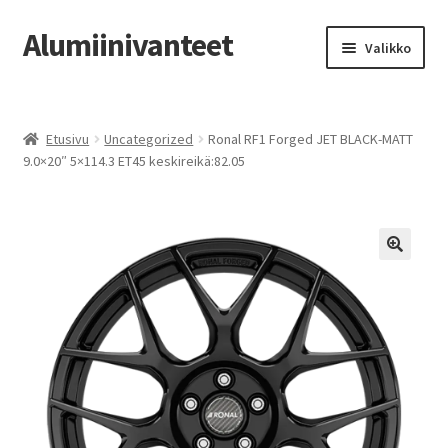
Alumiinivanteet
Siirry
Siirry
Valikko
navigointiin
sisältöön
Etusivu
Etusivu
Uncategorized
Ronal RF1 Forged JET BLACK-MATT
Kauppa
9.0×20″ 5×114.3 ET45 keskireikä:82.05
Oma tili
Tilausohjeet
Vanteiden osto-opas
Auton renkaat
Yhteystiedot