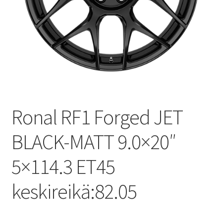
Ronal RF1 Forged JET
BLACK-MATT 9.0×20″
5×114.3 ET45
keskireikä:82.05