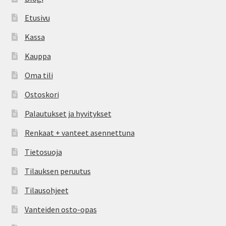
Etusivu
Kassa
Kauppa
Oma tili
Ostoskori
Palautukset ja hyvitykset
Renkaat + vanteet asennettuna
Tietosuoja
Tilauksen peruutus
Tilausohjeet
Vanteiden osto-opas