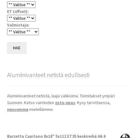
ET (offset):
Valmistaja:
HAE
Alumiinivanteet netistä edullisesti
Alumiinivanteet netistä, laaja valikoima. Toimitukset ympäri
Suomen. Katso vanteiden
osto-opas
. Kysy tarvittaessa,
neuvomme
mielellämme.
Barzetta Capitano 8x18" 5x112 ET35 keskireikä:66.6