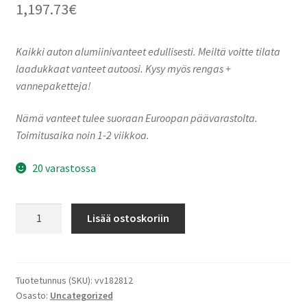
1,197.73
€
Kaikki auton alumiinivanteet edullisesti. Meiltä voitte tilata
laadukkaat vanteet autoosi. Kysy myös rengas +
vannepaketteja!
Nämä vanteet tulee suoraan Euroopan päävarastolta.
Toimitusaika noin 1-2 viikkoa.
20 varastossa
Ronal
Lisää ostoskoriin
RF1
Forged
JET
BLACK-
Tuotetunnus (SKU):
vv182812
Osasto:
Uncategorized
MATT