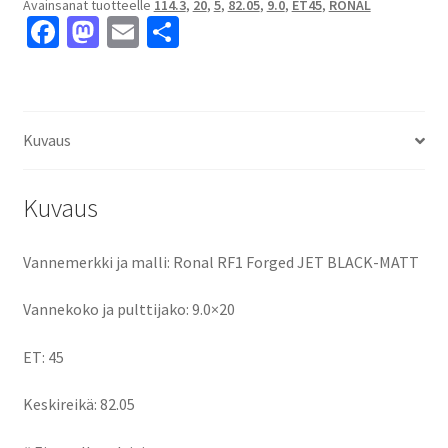
Avainsanat tuotteelle
114.3
,
20
,
5
,
82.05
,
9.0
,
ET45
,
RONAL
9.0x20"
Fa
M
E
S
5x114.3
ce
as
m
h
ET45
keskireikä:82.05
b
to
ai
ar
määrä
o
d
l
e
Kuvaus
o
o
k
n
Kuvaus
Vannemerkki ja malli: Ronal RF1 Forged JET BLACK-MATT
Vannekoko ja pulttijako: 9.0×20
ET: 45
Keskireikä: 82.05