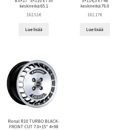
8.0×17″ 5×110 ET35
5×114,3 ET48
keskireikä:65.1
keskireikä:76.0
162.51
€
161.17
€
Lue lisää
Lue lisää
Ronal R10 TURBO BLACK-
FRONT CUT 7.0×15″ 4×98