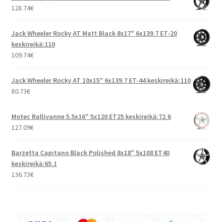
128.74
€
Jack Wheeler Rocky AT Matt Black 8x17" 6x139.7 ET-20
keskireikä:110
109.74
€
Jack Wheeler Rocky AT 10x15" 6x139.7 ET-44 keskireikä:110
80.73
€
Motec Rallivanne 5.5x16" 5x120 ET25 keskireikä:72.6
127.09
€
Barzetta Capitano Black Polished 8x18" 5x108 ET40
keskireikä:65.1
136.73
€