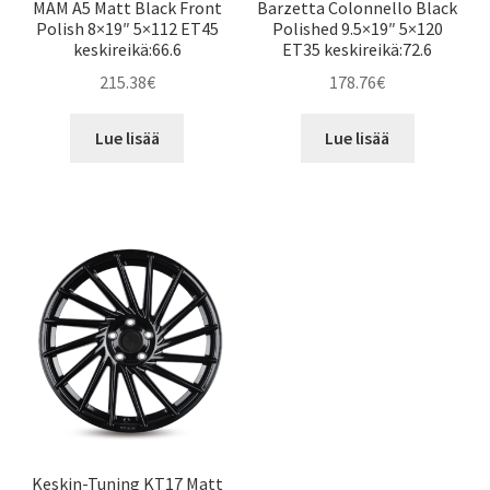
MAM A5 Matt Black Front
Barzetta Colonnello Black
Polish 8×19″ 5×112 ET45
Polished 9.5×19″ 5×120
keskireikä:66.6
ET35 keskireikä:72.6
215.38
€
178.76
€
Lue lisää
Lue lisää
Keskin-Tuning KT17 Matt