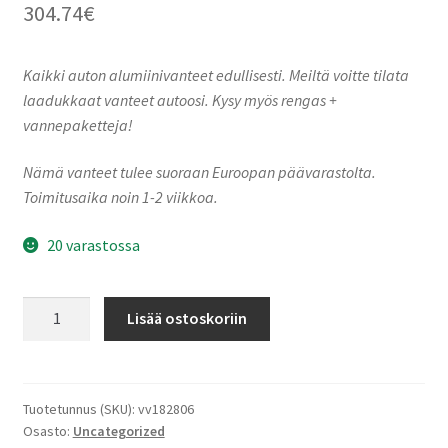
304.74
€
Kaikki auton alumiinivanteet edullisesti. Meiltä voitte tilata
laadukkaat vanteet autoosi. Kysy myös rengas +
vannepaketteja!
Nämä vanteet tulee suoraan Euroopan päävarastolta.
Toimitusaika noin 1-2 viikkoa.
20 varastossa
Ronal
Lisää ostoskoriin
R75
JET
BLACK-
MATT-
Tuotetunnus (SKU):
vv182806
Osasto:
Uncategorized
RIM