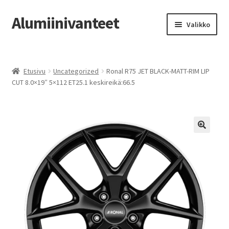
Alumiinivanteet
Siirry
Siirry
Valikko
navigointiin
sisältöön
Etusivu
Etusivu
Uncategorized
Ronal R75 JET BLACK-MATT-RIM LIP
Kauppa
CUT 8.0×19″ 5×112 ET25.1 keskireikä:66.5
Oma tili
Tilausohjeet
Vanteiden osto-opas
Auton renkaat
Yhteystiedot