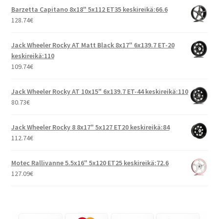
Barzetta Capitano 8x18" 5x112 ET35 keskireikä:66.6
128.74
€
Jack Wheeler Rocky AT Matt Black 8x17" 6x139.7 ET-20
keskireikä:110
109.74
€
Jack Wheeler Rocky AT 10x15" 6x139.7 ET-44 keskireikä:110
80.73
€
Jack Wheeler Rocky 8 8x17" 5x127 ET20 keskireikä:84
112.74
€
Motec Rallivanne 5.5x16" 5x120 ET25 keskireikä:72.6
127.09
€