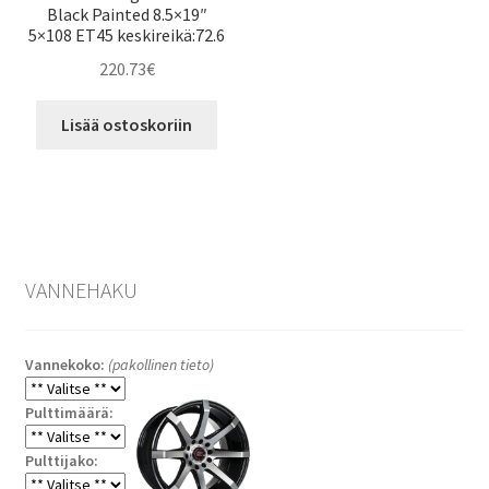
Black Painted 8.5×19″
5×108 ET45 keskireikä:72.6
220.73
€
Lisää ostoskoriin
VANNEHAKU
Vannekoko:
(pakollinen tieto)
Pulttimäärä:
Pulttijako: