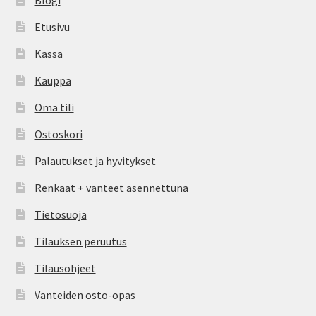
Blogi
Etusivu
Kassa
Kauppa
Oma tili
Ostoskori
Palautukset ja hyvitykset
Renkaat + vanteet asennettuna
Tietosuoja
Tilauksen peruutus
Tilausohjeet
Vanteiden osto-opas