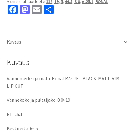
Avainsanat tuotteelle
112
,
19
,
5
,
66.5
,
8.0
,
et25.1
,
RONAL
LIP
Fa
M
E
S
CUT
ce
as
m
h
8.0x19"
5x112
b
to
ai
ar
ET25.1
o
d
l
e
keskireikä:66.5
Kuvaus
o
o
määrä
k
n
Kuvaus
Vannemerkki ja malli: Ronal R75 JET BLACK-MATT-RIM
LIP CUT
Vannekoko ja pulttijako: 8.0×19
ET: 25.1
Keskireikä: 66.5