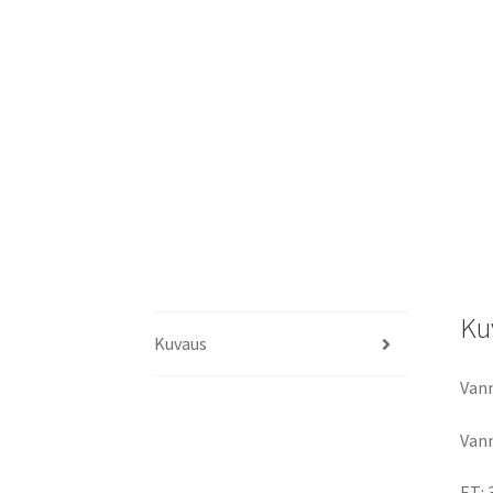
Ku
Kuvaus
Vann
Vann
ET: 