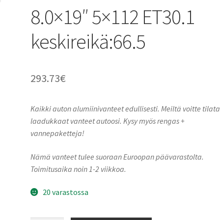
8.0×19″ 5×112 ET30.1
keskireikä:66.5
293.73
€
Kaikki auton alumiinivanteet edullisesti. Meiltä voitte tilat
laadukkaat vanteet autoosi. Kysy myös rengas +
vannepaketteja!
Nämä vanteet tulee suoraan Euroopan päävarastolta.
Toimitusaika noin 1-2 viikkoa.
20 varastossa