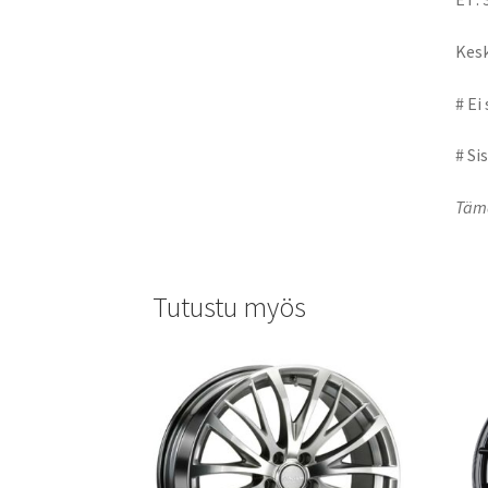
Kesk
# Ei
# Si
Tämä
Tutustu myös