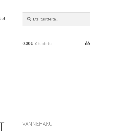
Etsi:
Haku
dot
0.00
€
0 tuotetta
T
VANNEHAKU