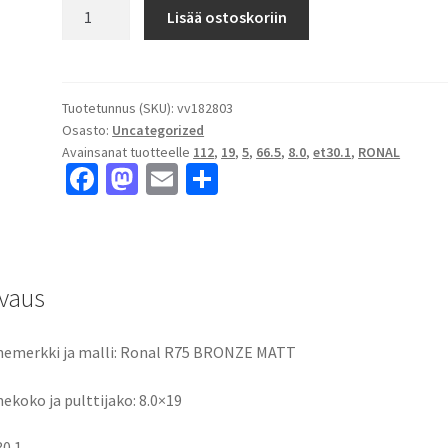
Ronal
Lisää ostoskoriin
R75
BRONZE
MATT
8.0x19"
Tuotetunnus (SKU):
vv182803
Osasto:
Uncategorized
5x112
Avainsanat tuotteelle
112
,
19
,
5
,
66.5
,
8.0
,
et30.1
,
RONAL
ET30.1
Fa
M
E
S
keskireikä:66.5
ce
as
m
h
määrä
b
to
ai
ar
o
d
l
e
vaus
o
o
k
n
emerkki ja malli: Ronal R75 BRONZE MATT
ekoko ja pulttijako: 8.0×19
30.1