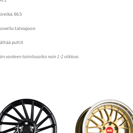
ireikä: 66.5
 sovellu talviajoon
sältää pultit
n vanteen toimitusaika noin 1-2 viikkoa.