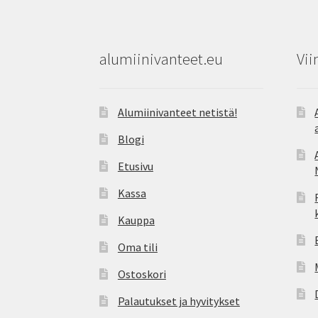
alumiinivanteet.eu
Vii
Alumiinivanteet netistä!
Blogi
Etusivu
Kassa
Kauppa
Oma tili
Ostoskori
Palautukset ja hyvitykset