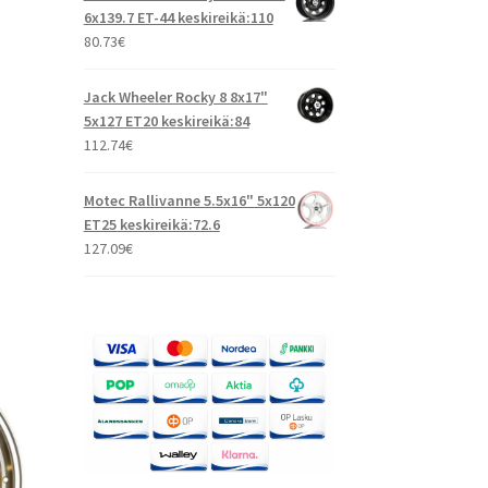
6x139.7 ET-44 keskireikä:110
80.73
€
Jack Wheeler Rocky 8 8x17"
5x127 ET20 keskireikä:84
112.74
€
Motec Rallivanne 5.5x16" 5x120
ET25 keskireikä:72.6
127.09
€