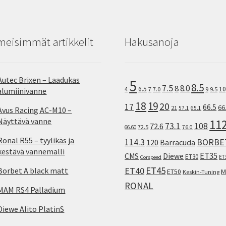
meisimmät artikkelit
Hakusanoja
Autec Brixen – Laadukas
5
8.5
7.5
8.0
8
10
4
6.5
7
7.0
9
9.5
alumiinivanne
18
19
20
17
66.5
66
21
57.1
65.1
Avus Racing AC-M10 –
Näyttävä vanne
11
73.1
108
72.6
72.5
66.60
76.0
Ronal R55 – tyylikäs ja
114.3
BORBE
120
Barracuda
kestävä vannemalli
ET35
CMS
Diewe
ET30
ET
Corspeed
ET45
ET40
Borbet A black matt
M
ET50
Keskin-Tuning
RONAL
MAM RS4 Palladium
Diewe Alito PlatinS