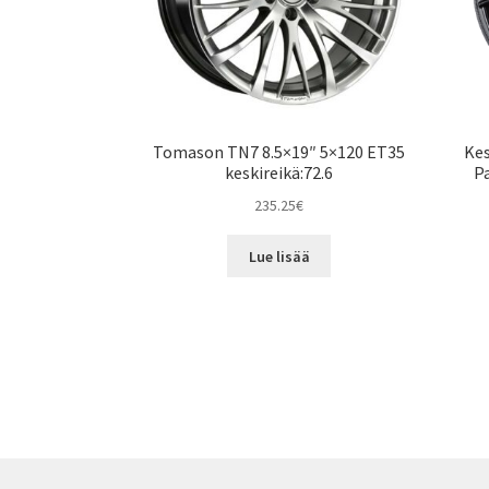
Tomason TN7 8.5×19″ 5×120 ET35
Kes
keskireikä:72.6
P
235.25
€
Lue lisää