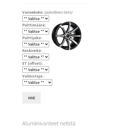
Vannekoko:
(pakollinen tieto)
Pulttimäärä:
Pulttijako:
Keskireikä:
ET (offset):
a
Valmistaja:
HAE
Alumiinivanteet netistä