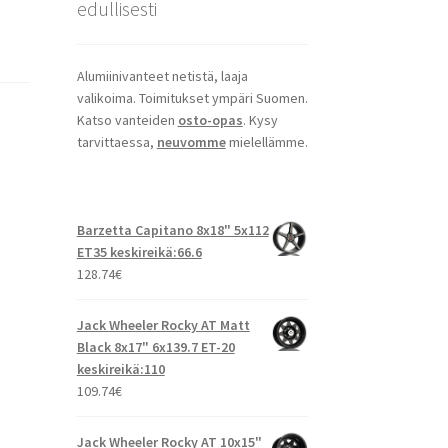
edullisesti
Alumiinivanteet netistä, laaja
valikoima. Toimitukset ympäri Suomen.
Katso vanteiden
osto-opas
. Kysy
tarvittaessa,
neuvomme
mielellämme.
Barzetta Capitano 8x18" 5x112
ET35 keskireikä:66.6
128.74
€
Jack Wheeler Rocky AT Matt
Black 8x17" 6x139.7 ET-20
keskireikä:110
109.74
€
Jack Wheeler Rocky AT 10x15"