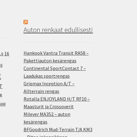
Auton renkaat edullisesti
Hankook Vantra Transit RA58 –
16
,0
Pakettiauton kesärengas
.6
Continental SportContact 7 –
2
Laadukas sportrengas
Gripmax Inception A/T –
T
Allterrain rengas
38
Rotalla ENJOYLAND H/T RF10 –
AM
Maasturit ja Crossoverit
Milever MA352 – auton
kesärengas
BFGoodrich Mud-Terrain T/A KM3