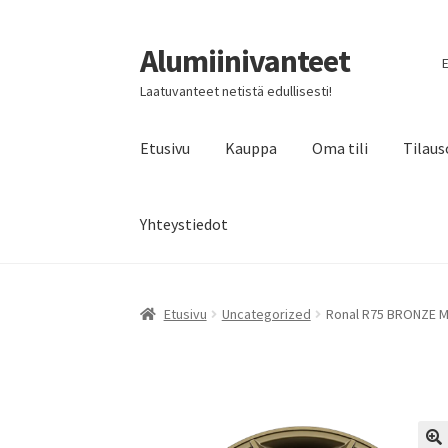
Alumiinivanteet
Siirry
Siirry
E
navigointiin
sisältöön
Laatuvanteet netistä edullisesti!
Etusivu
Kauppa
Oma tili
Tilaus
Yhteystiedot
Etusivu
Uncategorized
Ronal R75 BRONZE MA