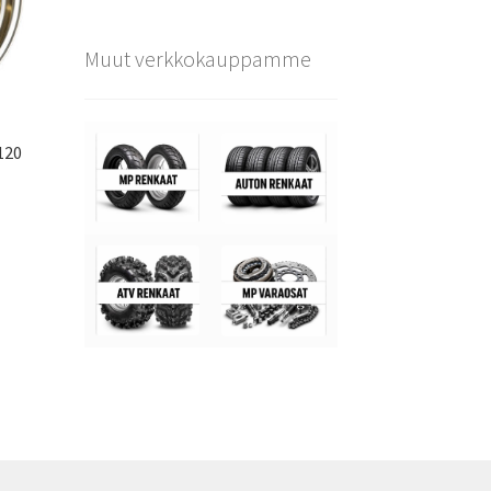
Muut verkkokauppamme
120