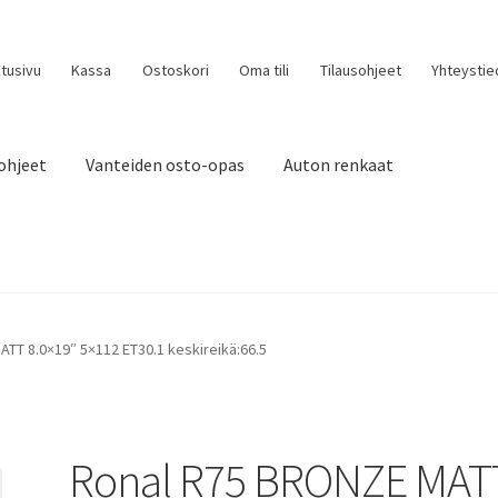
tusivu
Kassa
Ostoskori
Oma tili
Tilausohjeet
Yhteystie
ohjeet
Vanteiden osto-opas
Auton renkaat
TT 8.0×19″ 5×112 ET30.1 keskireikä:66.5
Ronal R75 BRONZE MAT