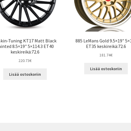
kin-Tuning KT17 Matt Black
885 LeMans Gold 9.5×19″ 5×
ainted 8.5×19″ 5×114.3 ET40
ET35 keskireikä:72.6
keskireikä:72.6
181.74
€
220.73
€
Lisää ostoskoriin
Lisää ostoskoriin