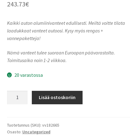
243.73
€
Kaikki auton alumiinivanteet edullisesti. Meiltä voitte tilata
laadukkaat vanteet autoosi. Kysy myös rengas +
vannepaketteja!
Nämä vanteet tulee suoraan Euroopan päävarastolta.
Toimitusaika noin 1-2 viikkoa.
20 varastossa
Ronal
Lisää ostoskoriin
R73
TREMOLITE
METALLIC
MATT
Tuotetunnus (SKU):
vv182665
Osasto:
Uncategorized
7.5x18"