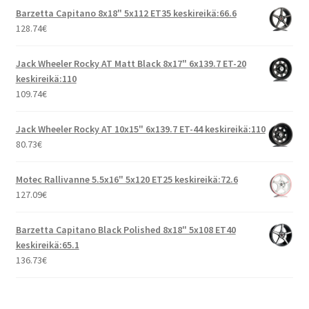
Barzetta Capitano 8x18" 5x112 ET35 keskireikä:66.6
128.74
€
Jack Wheeler Rocky AT Matt Black 8x17" 6x139.7 ET-20
keskireikä:110
109.74
€
Jack Wheeler Rocky AT 10x15" 6x139.7 ET-44 keskireikä:110
80.73
€
Motec Rallivanne 5.5x16" 5x120 ET25 keskireikä:72.6
127.09
€
Barzetta Capitano Black Polished 8x18" 5x108 ET40
keskireikä:65.1
136.73
€