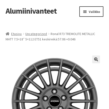
Alumiinivanteet
Siirry
Siirry
Valikko
navigointiin
sisältöön
Etusivu
Etusivu
Uncategorized
Ronal R73 TREMOLITE METALLIC
Kauppa
MATT 7.5×18″ 5×112 ET51 keskireikä:57.06 +0.046
Oma tili
Tilausohjeet
Vanteiden osto-opas
Auton renkaat
Yhteystiedot