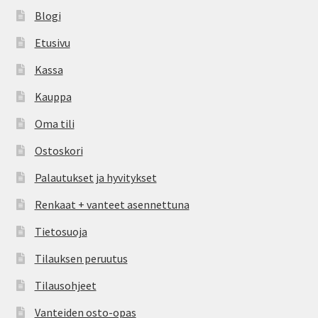
Blogi
Etusivu
Kassa
Kauppa
Oma tili
Ostoskori
Palautukset ja hyvitykset
Renkaat + vanteet asennettuna
Tietosuoja
Tilauksen peruutus
Tilausohjeet
Vanteiden osto-opas