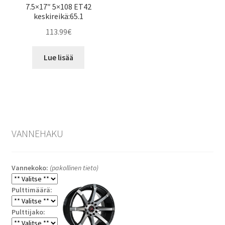
7.5×17″ 5×108 ET42
keskireikä:65.1
113.99
€
Lue lisää
VANNEHAKU
Vannekoko:
(pakollinen tieto)
Pulttimäärä:
Pulttijako: