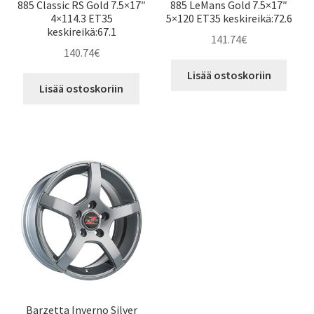
885 Classic RS Gold 7.5×17″
885 LeMans Gold 7.5×17″
4×114.3 ET35
5×120 ET35 keskireikä:72.6
keskireikä:67.1
141.74
€
140.74
€
Lisää ostoskoriin
Lisää ostoskoriin
Barzetta Inverno Silver