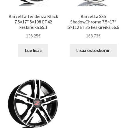
Barzetta Tendenza Black
Barzetta SS5
7.5×17″ 5×108 ET42
ShadowChrome 7.5×17″
keskireikä:65.1
5×112 ET35 keskireikä:66.6
135.25
€
168.73
€
Lue lisää
Lisää ostoskoriin