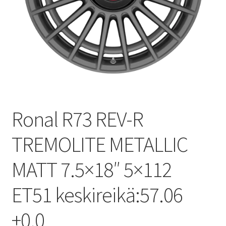
Ronal R73 REV-R
TREMOLITE METALLIC
MATT 7.5×18″ 5×112
ET51 keskireikä:57.06
+0.0