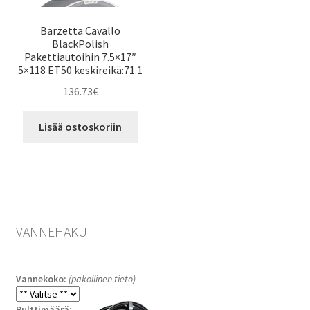
Barzetta Cavallo
BlackPolish
Pakettiautoihin 7.5×17″
5×118 ET50 keskireikä:71.1
136.73
€
Lisää ostoskoriin
VANNEHAKU
Vannekoko:
(pakollinen tieto)
Pulttimäärä: