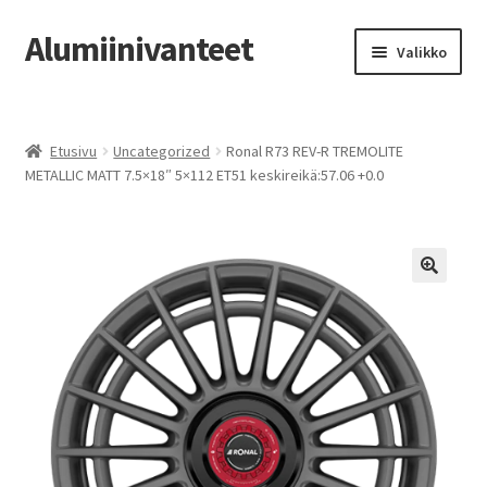
Alumiinivanteet
Siirry
Siirry
Valikko
navigointiin
sisältöön
Etusivu
Etusivu
Uncategorized
Ronal R73 REV-R TREMOLITE
Kauppa
METALLIC MATT 7.5×18″ 5×112 ET51 keskireikä:57.06 +0.0
Oma tili
Tilausohjeet
Vanteiden osto-opas
Auton renkaat
Yhteystiedot