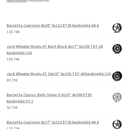
neuvomme
mielellämme.
Barzetta Capitano 8x18" 5x112 ET35 keskireikä:66.6
128.74
€
Jack Wheeler Rocky AT Matt Black 8x17" 6x139.7 ET-20
keskireikä:110
109.74
€
Jack Wheeler Rocky AT 10x15" 6x139.7 ET-44 keskireikä:110
80.73
€
Barzetta Classic Rally Silver 5.5x15" 4x100 ET35
keskireikä:57.1
92.73
€
Barzetta Capitano 8x17" 5x112 ET35 keskireikä:66.6
120.73
€