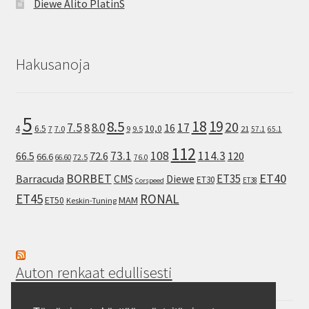
Diewe Alito PlatinS
Hakusanoja
5
8.5
18
19
20
7.5
8.0
17
8
16
10,0
4
6.5
7
7.0
9
9.5
21
57.1
65.1
112
73.1
108
114.3
72.6
120
66.5
66.6
72.5
66.60
76.0
ET40
BORBET
ET35
Barracuda
CMS
Diewe
ET30
ET38
Corspeed
ET45
RONAL
MAM
ET50
Keskin-Tuning
Auton renkaat edullisesti