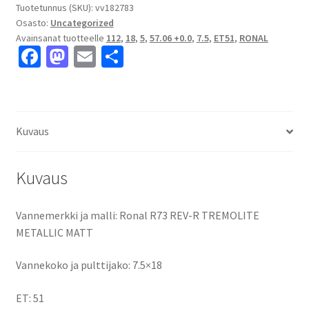
TREMOLITE
Tuotetunnus (SKU):
vv182783
Osasto:
Uncategorized
METALLIC
Avainsanat tuotteelle
112
,
18
,
5
,
57.06 +0.0
,
7.5
,
ET51
,
RONAL
MATT
Fa
M
E
S
7.5x18"
ce
as
m
h
5x112
ET51
b
to
ai
ar
keskireikä:57.06
o
d
l
e
+0.0
Kuvaus
o
o
määrä
k
n
Kuvaus
Vannemerkki ja malli: Ronal R73 REV-R TREMOLITE
METALLIC MATT
Vannekoko ja pulttijako: 7.5×18
ET: 51