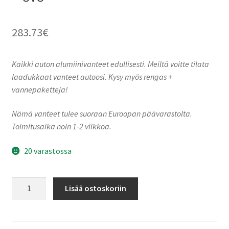
283.73
€
Kaikki auton alumiinivanteet edullisesti. Meiltä voitte tilata
laadukkaat vanteet autoosi. Kysy myös rengas +
vannepaketteja!
Nämä vanteet tulee suoraan Euroopan päävarastolta.
Toimitusaika noin 1-2 viikkoa.
20 varastossa
Ronal
Lisää ostoskoriin
R73
REV-
R