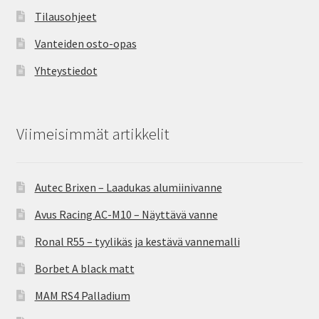
Tilausohjeet
Vanteiden osto-opas
Yhteystiedot
Viimeisimmät artikkelit
Autec Brixen – Laadukas alumiinivanne
Avus Racing AC-M10 – Näyttävä vanne
Ronal R55 – tyylikäs ja kestävä vannemalli
Borbet A black matt
MAM RS4 Palladium