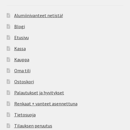
Alumiinivanteet netistä!
Blogi
Etusivu
Kassa
Kauppa
Oma tili
Ostoskori
Palautukset ja hyvitykset
Renkaat + vanteet asennettuna
Tietosuoja
Tilauksen peruutus