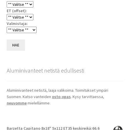
ET (offset):
Valmistaja:
HAE
Alumiinivanteet netistä edullisesti
Alumiinivanteet netistä, laaja valikoima. Toimitukset ympäri
Suomen. Katso vanteiden
osto-opas
. Kysy tarvittaessa,
neuvomme
mielellämme.
Barzetta Capitano 8x18" 5x112 ET35 keskireikä:66.6