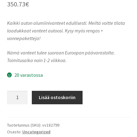
350.73
€
Kaikki auton alumiinivanteet edullisesti. Meiltä voitte tilata
laadukkaat vanteet autoosi. Kysy myös rengas +
vannepaketteja!
Nämä vanteet tulee suoraan Euroopan päävarastolta.
Toimitusaika noin 1-2 viikkoa.
20 varastossa
Ronal
Lisää ostoskoriin
R73
REV-
R
RALLY
Tuotetunnus (SKU):
vv182799
Osasto:
Uncategorized
WHITE