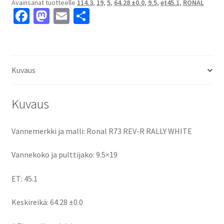
Avainsanat tuotteelle
114.3
,
19
,
5
,
64.28 ±0.0
,
9.5
,
et45.1
,
RONAL
9.5x19"
Fa
M
E
S
5x114.3
ce
as
m
h
ET45.1
keskireikä:64.28
b
to
ai
ar
±0.0
o
d
l
e
määrä
Kuvaus
o
o
k
n
Kuvaus
Vannemerkki ja malli: Ronal R73 REV-R RALLY WHITE
Vannekoko ja pulttijako: 9.5×19
ET: 45.1
Keskireikä: 64.28 ±0.0