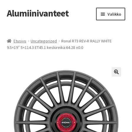
Alumiinivanteet
Siirry
Siirry
Valikko
navigointiin
sisältöön
Etusivu
Etusivu
Uncategorized
Ronal R73 REV-R RALLY WHITE
Kauppa
9.5×19″ 5×114.3 ET45.1 keskireikä:64.28 ±0.0
Oma tili
Tilausohjeet
Vanteiden osto-opas
Auton renkaat
Yhteystiedot