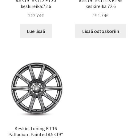
8.5×19″ 5×112 ET30
8.5×19″ 5×114.3 ET45
keskireikä:72.6
keskireikä:72.6
212.74
€
191.74
€
Lue lisää
Lisää ostoskoriin
Keskin-Tuning KT16
Palladium Painted 8.5×19″