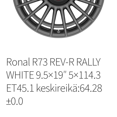
Ronal R73 REV-R RALLY
WHITE 9.5×19″ 5×114.3
ET45.1 keskireikä:64.28
±0.0