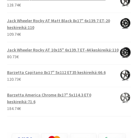
128.74
€
Jack Wheeler Rocky AT Matt Black 8x17" 6x139.7 ET-20
keskireikä:110
109.74
€
Jack Wheeler Rocky AT 10x15" 6x139.7 ET-44 keskireikä:110
80.73
€
Barzetta Capitano 8x17" 5x112 ET35 keskireikä:66.6
120.73
€
Barzetta America Chrome 8x17" 5x114.3 ET0
keskireikä:71.6
184.74
€