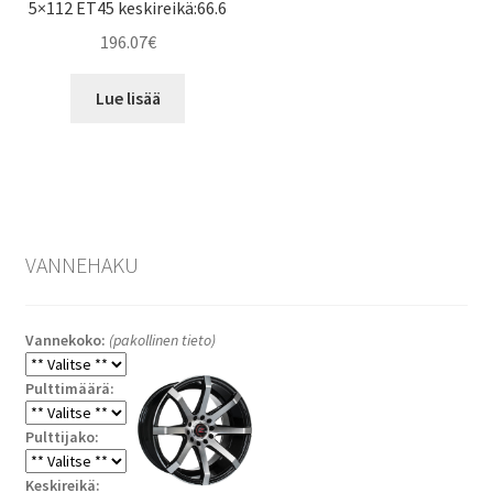
5×112 ET45 keskireikä:66.6
196.07
€
Lue lisää
VANNEHAKU
Vannekoko:
(pakollinen tieto)
Pulttimäärä:
Pulttijako:
Keskireikä: