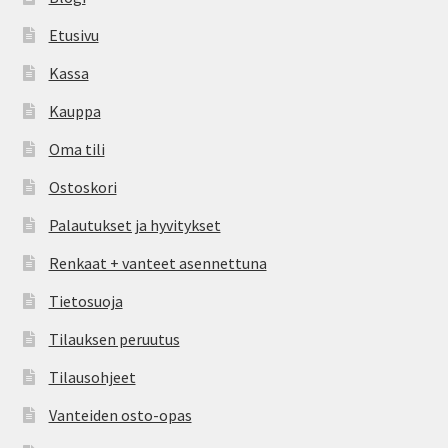
Etusivu
Kassa
Kauppa
Oma tili
Ostoskori
Palautukset ja hyvitykset
Renkaat + vanteet asennettuna
Tietosuoja
Tilauksen peruutus
Tilausohjeet
Vanteiden osto-opas