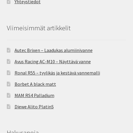
Yhteystiedot
Viimeisimmät artikkelit
Autec Brixen – Laadukas alumiinivanne
Avus Racing AC-M10 – Näyttävä vanne
Ronal R55 – tyylikäs ja kestävä vannemalli
Borbet A black matt
MAM RS4 Palladium
Diewe Alito PlatinS
Hakusanoja