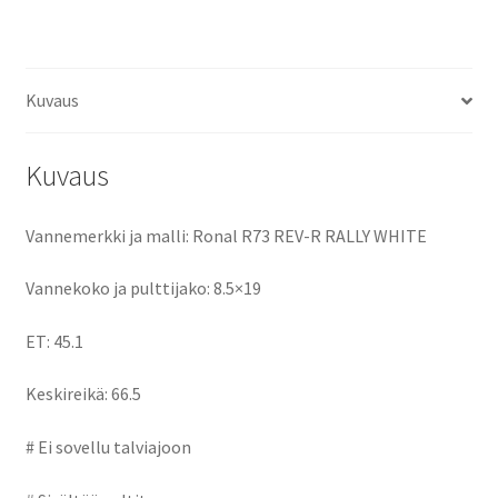
ce
as
m
h
ET45.1
keskireikä:66.5
b
to
ai
ar
määrä
o
d
l
e
Kuvaus
o
o
k
n
Kuvaus
Vannemerkki ja malli: Ronal R73 REV-R RALLY WHITE
Vannekoko ja pulttijako: 8.5×19
ET: 45.1
Keskireikä: 66.5
# Ei sovellu talviajoon