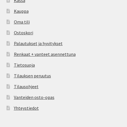
Kassa
Kauppa
Oma tili
Ostoskori
Palautukset ja hyvitykset
Renkaat + vanteet asennettuna
Tietosuoja
Tilauksen peruutus
Tilausohjeet
Vanteiden osto-opas
Yhteystiedot