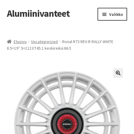
Alumiinivanteet
Siirry
Siirry
Valikko
navigointiin
sisältöön
Etusivu
Etusivu
Uncategorized
Ronal R73 REV-R RALLY WHITE
Kauppa
8.5×19″ 5×112 ET45.1 keskireikä:66.5
Oma tili
Tilausohjeet
Vanteiden osto-opas
Auton renkaat
Yhteystiedot