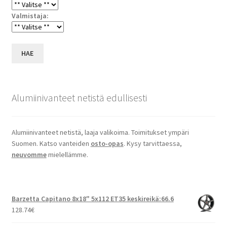
Valmistaja:
HAE
Alumiinivanteet netistä edullisesti
Alumiinivanteet netistä, laaja valikoima. Toimitukset ympäri
Suomen. Katso vanteiden
osto-opas
. Kysy tarvittaessa,
neuvomme
mielellämme.
Barzetta Capitano 8x18" 5x112 ET35 keskireikä:66.6
128.74
€