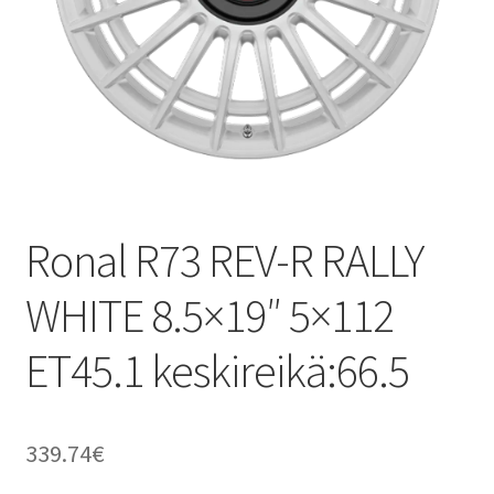
Ronal R73 REV-R RALLY
WHITE 8.5×19″ 5×112
ET45.1 keskireikä:66.5
339.74
€