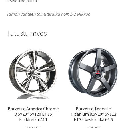
# Sisältää pultit
Tämän vanteen toimitusaika noin 1-2 viikkoa.
Tutustu myös
Barzetta America Chrome
Barzetta Tenente
8.5×20″ 5×120 ET35
Titanium 8.5×20″ 5×112
keskireikä:74.1
ET35 keskireikä:66.6