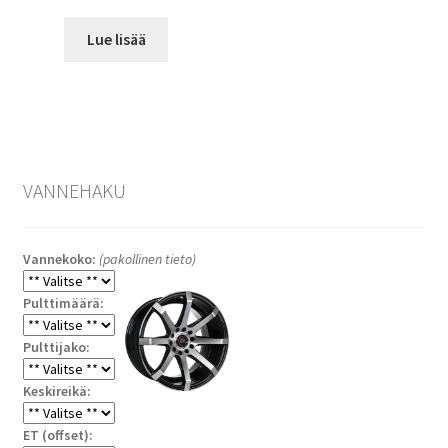
Lue lisää
VANNEHAKU
Vannekoko:
(pakollinen tieto)
Pulttimäärä:
Pulttijako:
Keskireikä:
ET (offset):