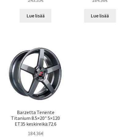
243.55
€
184.36
€
Lue lisää
Lue lisää
Barzetta Tenente
Titanium 8.5×20″ 5×120
ET35 keskireikä:72.6
184.36
€