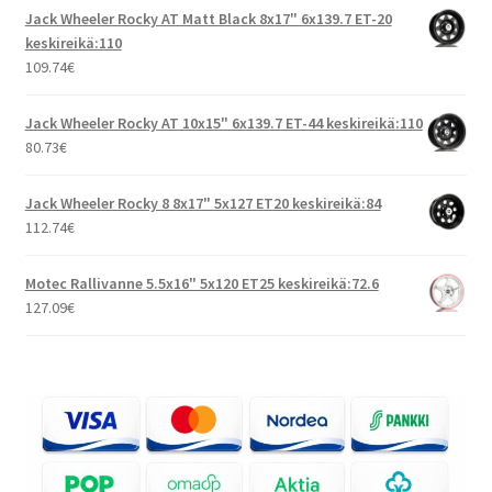
Jack Wheeler Rocky AT Matt Black 8x17" 6x139.7 ET-20
keskireikä:110
109.74
€
Jack Wheeler Rocky AT 10x15" 6x139.7 ET-44 keskireikä:110
80.73
€
Jack Wheeler Rocky 8 8x17" 5x127 ET20 keskireikä:84
112.74
€
Motec Rallivanne 5.5x16" 5x120 ET25 keskireikä:72.6
127.09
€