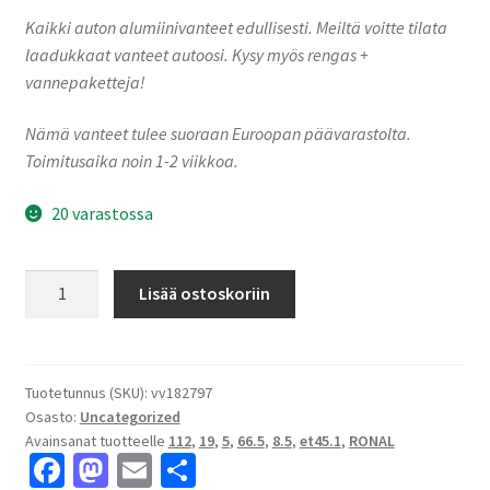
Kaikki auton alumiinivanteet edullisesti. Meiltä voitte tilata
laadukkaat vanteet autoosi. Kysy myös rengas +
vannepaketteja!
Nämä vanteet tulee suoraan Euroopan päävarastolta.
Toimitusaika noin 1-2 viikkoa.
20 varastossa
Ronal
Lisää ostoskoriin
R73
REV-
R
RALLY
Tuotetunnus (SKU):
vv182797
Osasto:
Uncategorized
WHITE
Avainsanat tuotteelle
112
,
19
,
5
,
66.5
,
8.5
,
et45.1
,
RONAL
8.5x19"
Fa
M
E
S
5x112