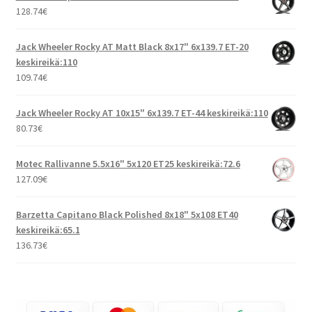
128.74
€
Jack Wheeler Rocky AT Matt Black 8x17" 6x139.7 ET-20
keskireikä:110
109.74
€
Jack Wheeler Rocky AT 10x15" 6x139.7 ET-44 keskireikä:110
80.73
€
Motec Rallivanne 5.5x16" 5x120 ET25 keskireikä:72.6
127.09
€
Barzetta Capitano Black Polished 8x18" 5x108 ET40
keskireikä:65.1
136.73
€