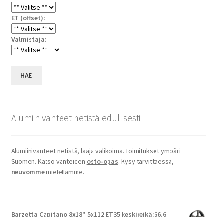
ET (offset):
Valmistaja:
HAE
Alumiinivanteet netistä edullisesti
Alumiinivanteet netistä, laaja valikoima. Toimitukset ympäri
Suomen. Katso vanteiden
osto-opas
. Kysy tarvittaessa,
neuvomme
mielellämme.
Barzetta Capitano 8x18" 5x112 ET35 keskireikä:66.6