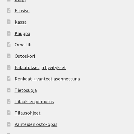
Etusivu
Kassa
Kauppa
Oma tili
Ostoskori
Palautukset ja hyvitykset
Renkaat + vanteet asennettuna
Tietosuoja
Tilauksen peruutus
Tilausohjeet
Vanteiden osto-opas