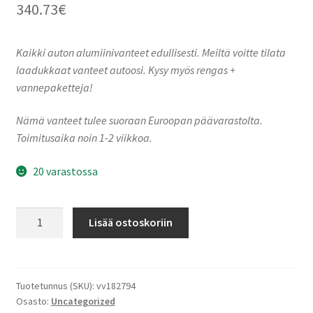
340.73
€
Kaikki auton alumiinivanteet edullisesti. Meiltä voitte tilata
laadukkaat vanteet autoosi. Kysy myös rengas +
vannepaketteja!
Nämä vanteet tulee suoraan Euroopan päävarastolta.
Toimitusaika noin 1-2 viikkoa.
20 varastossa
Ronal
Lisää ostoskoriin
R73
REV-
R
JET
Tuotetunnus (SKU):
vv182794
Osasto:
Uncategorized
BLACK