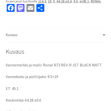
Avainsanat tuotteelle
114.3
,
19
,
5
,
64.28 ±0.0
,
9.5
,
et45.1
,
RONAL
MATT
Fa
M
E
S
9.5x19"
ce
as
m
h
5x114.3
ET45.1
b
to
ai
ar
keskireikä:64.28
o
d
l
e
±0.0
Kuvaus
o
o
määrä
k
n
Kuvaus
Vannemerkki ja malli: Ronal R73 REV-R JET BLACK MATT
Vannekoko ja pulttijako: 9.5×19
ET: 45.1
Keskireikä: 64.28 ±0.0