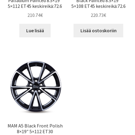
Palladium Painted 8.5×19″
Black Painted 8.5×19″
5×112 ET45 keskireikä:72.6
5×108 ET45 keskireikä:72.6
210.74
€
220.73
€
Lue lisää
Lisää ostoskoriin
MAM A5 Black Front Polish
8×19″ 5×112 ET30