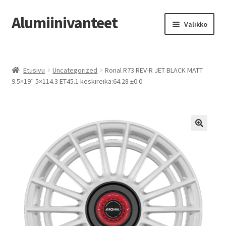
Alumiinivanteet
Siirry
Siirry
Valikko
navigointiin
sisältöön
Etusivu
Etusivu
Uncategorized
Ronal R73 REV-R JET BLACK MATT
Kauppa
9.5×19″ 5×114.3 ET45.1 keskireikä:64.28 ±0.0
Oma tili
Tilausohjeet
Vanteiden osto-opas
Auton renkaat
Yhteystiedot