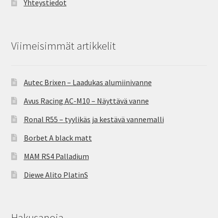
Yhteystiedot
Viimeisimmät artikkelit
Autec Brixen – Laadukas alumiinivanne
Avus Racing AC-M10 – Näyttävä vanne
Ronal R55 – tyylikäs ja kestävä vannemalli
Borbet A black matt
MAM RS4 Palladium
Diewe Alito PlatinS
Hakusanoja