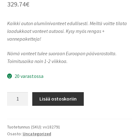
329.74
€
Kaikki auton alumiinivanteet edullisesti. Meiltä voitte tilata
laadukkaat vanteet autoosi. Kysy myös rengas +
vannepaketteja!
Nämä vanteet tulee suoraan Euroopan päävarastolta.
Toimitusaika noin 1-2 viikkoa.
20 varastossa
Ronal
Lisää ostoskoriin
R73
REV-
R
BRONZE
Tuotetunnus (SKU):
vv182791
Osasto:
Uncategorized
MATT