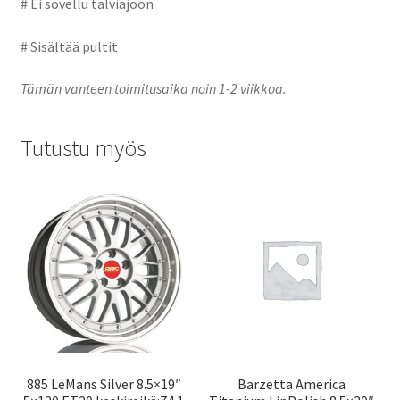
# Ei sovellu talviajoon
# Sisältää pultit
Tämän vanteen toimitusaika noin 1-2 viikkoa.
Tutustu myös
885 LeMans Silver 8.5×19″
Barzetta America