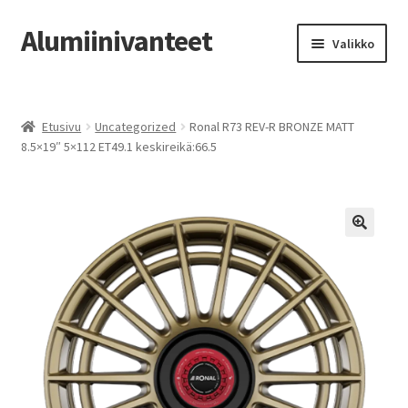
Alumiinivanteet
Siirry
Siirry
Valikko
navigointiin
sisältöön
Etusivu
Etusivu
Uncategorized
Ronal R73 REV-R BRONZE MATT
Kauppa
8.5×19″ 5×112 ET49.1 keskireikä:66.5
Oma tili
Tilausohjeet
Vanteiden osto-opas
Auton renkaat
Yhteystiedot