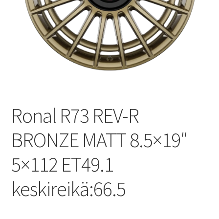
Ronal R73 REV-R
BRONZE MATT 8.5×19″
5×112 ET49.1
keskireikä:66.5