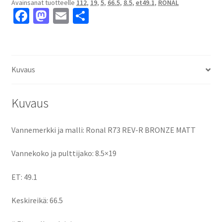
Avainsanat tuotteelle
112
,
19
,
5
,
66.5
,
8.5
,
et49.1
,
RONAL
8.5x19"
Fa
M
E
S
5x112
ce
as
m
h
ET49.1
keskireikä:66.5
b
to
ai
ar
määrä
o
d
l
e
Kuvaus
o
o
k
n
Kuvaus
Vannemerkki ja malli: Ronal R73 REV-R BRONZE MATT
Vannekoko ja pulttijako: 8.5×19
ET: 49.1
Keskireikä: 66.5