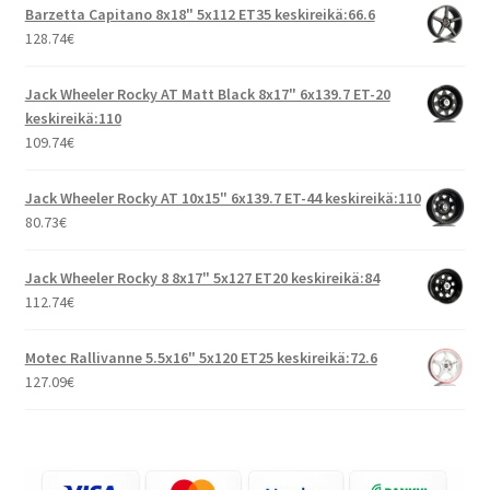
Barzetta Capitano 8x18" 5x112 ET35 keskireikä:66.6
128.74
€
Jack Wheeler Rocky AT Matt Black 8x17" 6x139.7 ET-20
keskireikä:110
109.74
€
Jack Wheeler Rocky AT 10x15" 6x139.7 ET-44 keskireikä:110
80.73
€
Jack Wheeler Rocky 8 8x17" 5x127 ET20 keskireikä:84
112.74
€
Motec Rallivanne 5.5x16" 5x120 ET25 keskireikä:72.6
127.09
€