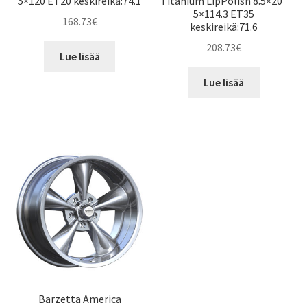
5×120 ET20 keskireikä:74.1
Titanium LipPolish 8.5×20″
5×114.3 ET35
168.73
€
keskireikä:71.6
208.73
€
Lue lisää
Lue lisää
Barzetta America