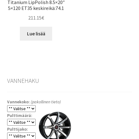
Titanium LipPolish 8.5×20″
5×120 ET35 keskireikä:74.1
211.15
€
Lue lisää
VANNEHAKU
Vannekoko:
(pakollinen tieto)
Pulttimäärä:
Pulttijako: