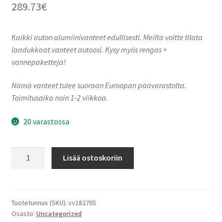
289.73
€
Kaikki auton alumiinivanteet edullisesti. Meiltä voitte tilata
laadukkaat vanteet autoosi. Kysy myös rengas +
vannepaketteja!
Nämä vanteet tulee suoraan Euroopan päävarastolta.
Toimitusaika noin 1-2 viikkoa.
20 varastossa
Ronal
Lisää ostoskoriin
R73
REV-
R
BRONZE
Tuotetunnus (SKU):
vv182765
Osasto:
Uncategorized
MATT