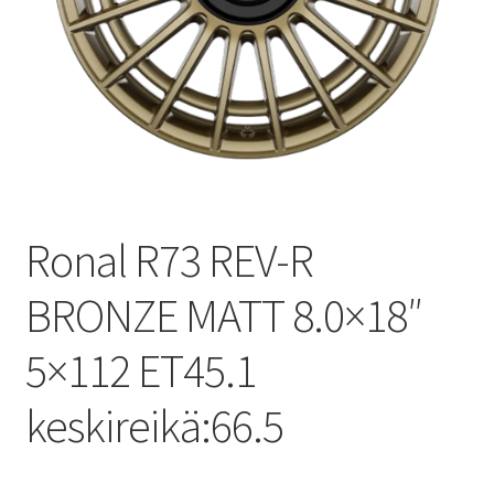
Ronal R73 REV-R
BRONZE MATT 8.0×18″
5×112 ET45.1
keskireikä:66.5