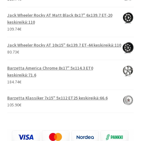
Jack Wheeler Rocky AT Matt Black 8x17" 6x139.7 ET-20
keskireikä:110
109.74
€
Jack Wheeler Rocky AT 10x15" 6x139.7 ET-44 keskireikä:110
80.73
€
Barzetta America Chrome 8x17" 5x114.3 ET0
keskireikä:71.6
184.74
€
Barzetta Klassiker 7x15" 5x112 ET25 keskireikä:66.6
105.90
€