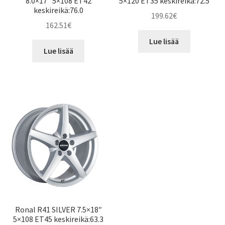
8.0×17″ 5×108 ET42
5×120 ET35 keskireikä:72.5
keskireikä:76.0
199.62
€
162.51
€
Lue lisää
Lue lisää
Ronal R41 SILVER 7.5×18″
5×108 ET45 keskireikä:63.3