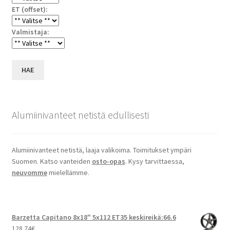
ET (offset):
Valmistaja:
HAE
Alumiinivanteet netistä edullisesti
Alumiinivanteet netistä, laaja valikoima. Toimitukset ympäri
Suomen. Katso vanteiden
osto-opas
. Kysy tarvittaessa,
neuvomme
mielellämme.
Barzetta Capitano 8x18" 5x112 ET35 keskireikä:66.6
128.74
€