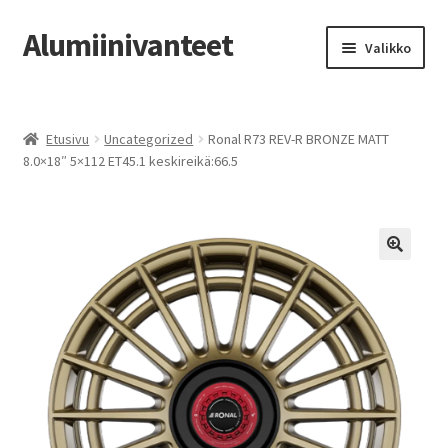
Alumiinivanteet
Siirry
Siirry
Valikko
navigointiin
sisältöön
Etusivu
Etusivu
Uncategorized
Ronal R73 REV-R BRONZE MATT
Kauppa
8.0×18″ 5×112 ET45.1 keskireikä:66.5
Oma tili
Tilausohjeet
Vanteiden osto-opas
Auton renkaat
Yhteystiedot