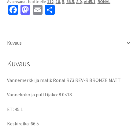
Avainsanat tuotteelle
112
,
18
,
5
,
66.5
,
8.0
,
et45.1
,
RONAL
8.0x18"
Fa
M
E
S
5x112
ce
as
m
h
ET45.1
keskireikä:66.5
b
to
ai
ar
määrä
o
d
l
e
Kuvaus
o
o
k
n
Kuvaus
Vannemerkki ja malli: Ronal R73 REV-R BRONZE MATT
Vannekoko ja pulttijako: 8.0×18
ET: 45.1
Keskireikä: 66.5